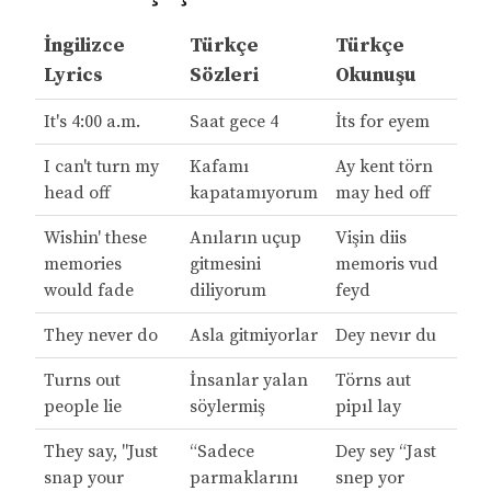
İngilizce
Türkçe
Türkçe
Lyrics
Sözleri
Okunuşu
It's 4:00 a.m.
Saat gece 4
İts for eyem
I can't turn my
Kafamı
Ay kent törn
head off
kapatamıyorum
may hed off
Wishin' these
Anıların uçup
Vişin diis
memories
gitmesini
memoris vud
would fade
diliyorum
feyd
They never do
Asla gitmiyorlar
Dey nevır du
Turns out
İnsanlar yalan
Törns aut
people lie
söylermiş
pipıl lay
They say, "Just
“Sadece
Dey sey “Jast
snap your
parmaklarını
snep yor