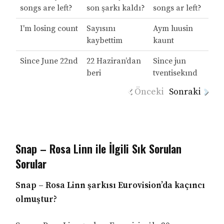
songs are left?
son şarkı kaldı?
songs ar left?
I'm losing count
Sayısını
Aym luusin
kaybettim
kaunt
Since June 22nd
22 Haziran’dan
Since jun
beri
tventisekınd
Önceki
Sonraki
Snap – Rosa Linn ile İlgili Sık Sorulan
Sorular
Snap – Rosa Linn şarkısı Eurovision’da kaçıncı
olmuştur?