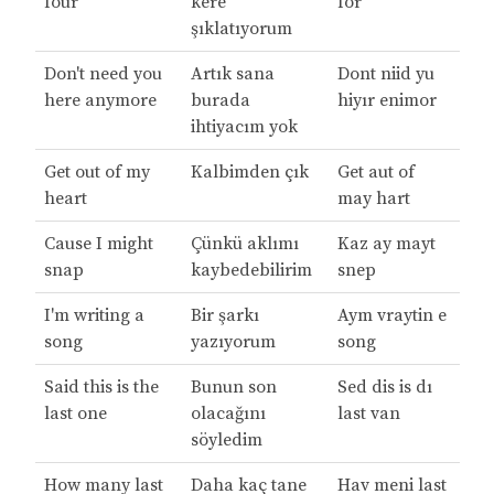
four
kere
for
şıklatıyorum
Don't need you
Artık sana
Dont niid yu
here anymore
burada
hiyır enimor
ihtiyacım yok
Get out of my
Kalbimden çık
Get aut of
heart
may hart
Cause I might
Çünkü aklımı
Kaz ay mayt
snap
kaybedebilirim
snep
I'm writing a
Bir şarkı
Aym vraytin e
song
yazıyorum
song
Said this is the
Bunun son
Sed dis is dı
last one
olacağını
last van
söyledim
How many last
Daha kaç tane
Hav meni last