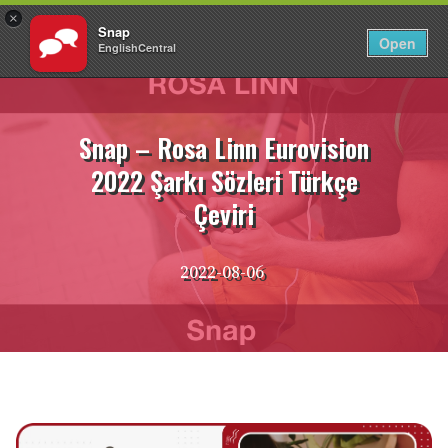
×
Snap
TR
Giriş Yap
Open
EnglishCentral
İçeriğe
atla
Snap – Rosa Linn Eurovision
2022 Şarkı Sözleri Türkçe
Çeviri
2022-08-06