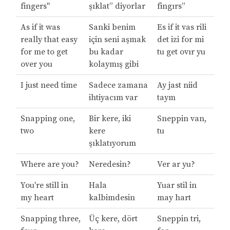
fingers"
şıklat” diyorlar
fingırs”
As if it was
Sanki benim
Es if it vas rili
really that easy
için seni aşmak
det izi for mi
for me to get
bu kadar
tu get ovır yu
over you
kolaymış gibi
I just need time
Sadece zamana
Ay jast niid
ihtiyacım var
taym
Snapping one,
Bir kere, iki
Sneppin van,
two
kere
tu
şıklatıyorum
Where are you?
Neredesin?
Ver ar yu?
You're still in
Hala
Yuar stil in
my heart
kalbimdesin
may hart
Snapping three,
Üç kere, dört
Sneppin tri,