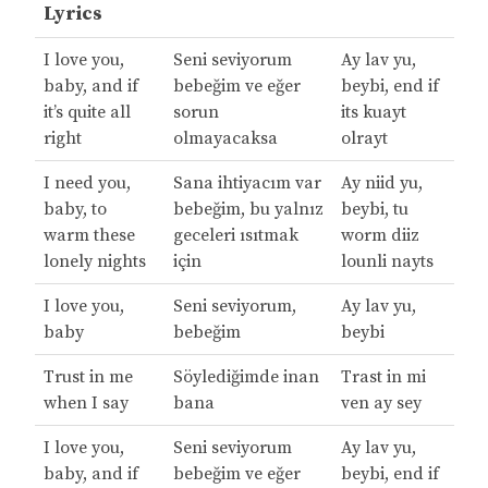
Lyrics
I love you,
Seni seviyorum
Ay lav yu,
baby, and if
bebeğim ve eğer
beybi, end if
it’s quite all
sorun
its kuayt
right
olmayacaksa
olrayt
I need you,
Sana ihtiyacım var
Ay niid yu,
baby, to
bebeğim, bu yalnız
beybi, tu
warm these
geceleri ısıtmak
worm diiz
lonely nights
için
lounli nayts
I love you,
Seni seviyorum,
Ay lav yu,
baby
bebeğim
beybi
Trust in me
Söylediğimde inan
Trast in mi
when I say
bana
ven ay sey
I love you,
Seni seviyorum
Ay lav yu,
baby, and if
bebeğim ve eğer
beybi, end if