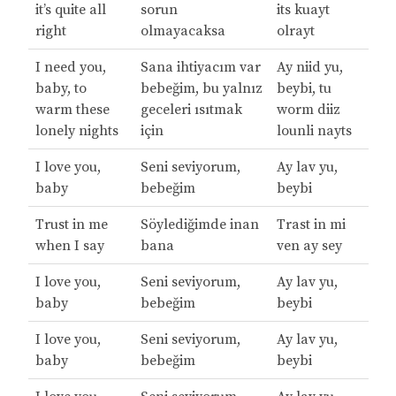
it’s quite all
sorun
its kuayt
right
olmayacaksa
olrayt
I need you,
Sana ihtiyacım var
Ay niid yu,
baby, to
bebeğim, bu yalnız
beybi, tu
warm these
geceleri ısıtmak
worm diiz
lonely nights
için
lounli nayts
I love you,
Seni seviyorum,
Ay lav yu,
baby
bebeğim
beybi
Trust in me
Söylediğimde inan
Trast in mi
when I say
bana
ven ay sey
I love you,
Seni seviyorum,
Ay lav yu,
baby
bebeğim
beybi
I love you,
Seni seviyorum,
Ay lav yu,
baby
bebeğim
beybi