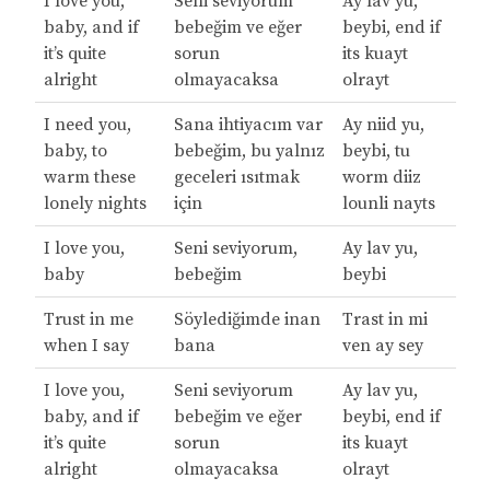
I love you,
Seni seviyorum
Ay lav yu,
baby, and if
bebeğim ve eğer
beybi, end if
it’s quite
sorun
its kuayt
alright
olmayacaksa
olrayt
I need you,
Sana ihtiyacım var
Ay niid yu,
baby, to
bebeğim, bu yalnız
beybi, tu
warm these
geceleri ısıtmak
worm diiz
lonely nights
için
lounli nayts
I love you,
Seni seviyorum,
Ay lav yu,
baby
bebeğim
beybi
Trust in me
Söylediğimde inan
Trast in mi
when I say
bana
ven ay sey
I love you,
Seni seviyorum
Ay lav yu,
baby, and if
bebeğim ve eğer
beybi, end if
it’s quite
sorun
its kuayt
alright
olmayacaksa
olrayt