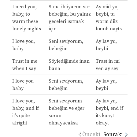
I need you,
Sana ihtiyacım var
Ay niid yu,
baby, to
bebeğim, bu yalnız
beybi, tu
warm these
geceleri ısıtmak
worm diiz
lonely nights
için
lounli nayts
I love you,
Seni seviyorum,
Ay lav yu,
baby
bebeğim
beybi
Trust in me
Söylediğimde inan
Trast in mi
when I say
bana
ven ay sey
I love you
Seni seviyorum,
Ay lav yu,
baby
bebeğim
beybi
I love you,
Seni seviyorum
Ay lav yu,
baby, and if
bebeğim ve eğer
beybi, end if
it’s quite
sorun
its kuayt
alright
olmayacaksa
olrayt
Önceki
Sonraki