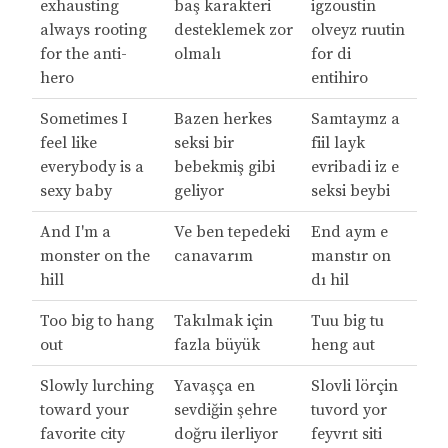
exhausting
baş karakteri
igzoustin
always rooting
desteklemek zor
olveyz ruutin
for the anti-
olmalı
for di
hero
entihiro
Sometimes I
Bazen herkes
Samtaymz a
feel like
seksi bir
fiil layk
everybody is a
bebekmiş gibi
evribadi iz e
sexy baby
geliyor
seksi beybi
And I'm a
Ve ben tepedeki
End aym e
monster on the
canavarım
manstır on
hill
dı hil
Too big to hang
Takılmak için
Tuu big tu
out
fazla büyük
heng aut
Slowly lurching
Yavaşça en
Slovli lörçin
toward your
sevdiğin şehre
tuvord yor
favorite city
doğru ilerliyor
feyvrıt siti