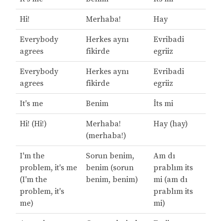
Hi!
Merhaba!
Hay
Everybody
Herkes aynı
Evribadi
agrees
fikirde
egriiz
Everybody
Herkes aynı
Evribadi
agrees
fikirde
egriiz
It's me
Benim
İts mi
Hi! (Hi!)
Merhaba!
Hay (hay)
(merhaba!)
I'm the
Sorun benim,
Am dı
problem, it's me
benim (sorun
prablım its
(I'm the
benim, benim)
mi (am dı
problem, it's
prablım its
me)
mi)