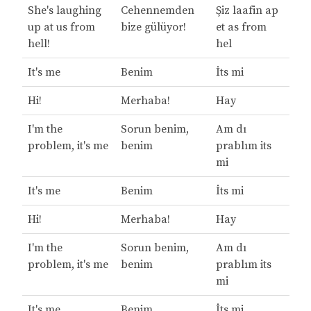
She's laughing
Cehennemden
Şiz laafin ap
up at us from
bize gülüyor!
et as from
hell!
hel
It's me
Benim
İts mi
Hi!
Merhaba!
Hay
I'm the
Sorun benim,
Am dı
problem, it's me
benim
prablım its
mi
It's me
Benim
İts mi
Hi!
Merhaba!
Hay
I'm the
Sorun benim,
Am dı
problem, it's me
benim
prablım its
mi
It's me
Benim
İts mi