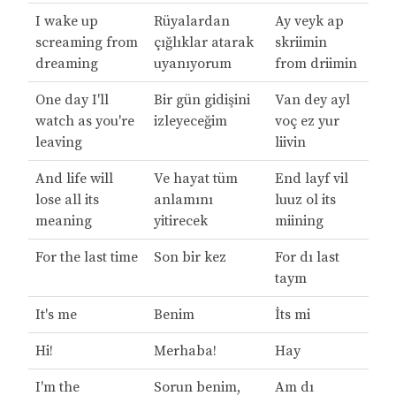
I wake up
Rüyalardan
Ay veyk ap
screaming from
çığlıklar atarak
skriimin
dreaming
uyanıyorum
from driimin
One day I'll
Bir gün gidişini
Van dey ayl
watch as you're
izleyeceğim
voç ez yur
leaving
liivin
And life will
Ve hayat tüm
End layf vil
lose all its
anlamını
luuz ol its
meaning
yitirecek
miining
For the last time
Son bir kez
For dı last
taym
It's me
Benim
İts mi
Hi!
Merhaba!
Hay
I'm the
Sorun benim,
Am dı