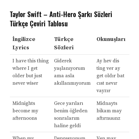
Taylor Swift – Anti-Hero Şarkı Sözleri
Türkçe Çeviri Tablosu
İngilizce
Türkçe
Okunuşları
Lyrics
Sözleri
I have this thing
Giderek
Ay hev dis
where I get
yaşlanıyorum
ting ver ay
older but just
ama asla
get oldır bat
never wiser
akıllanmıyorum
cıst nevır
vayzır
Midnights
Gece yarıları
Midnayts
become my
benim öğleden
bikam may
afternoons
sonralarım
aftırnuunz
haline geldi
When my
Depresyonum
Ven may