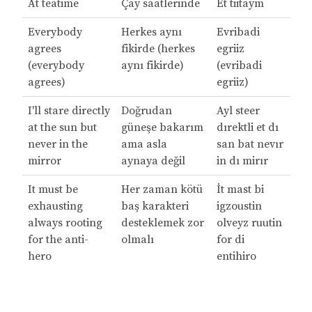
At teatime
Çay saatlerinde
Et tiitaym
Everybody
Herkes aynı
Evribadi
agrees
fikirde (herkes
egriiz
(everybody
aynı fikirde)
(evribadi
agrees)
egriiz)
I'll stare directly
Doğrudan
Ayl steer
at the sun but
güneşe bakarım
dırektli et dı
never in the
ama asla
san bat nevır
mirror
aynaya değil
in dı mirır
It must be
Her zaman kötü
İt mast bi
exhausting
baş karakteri
igzoustin
always rooting
desteklemek zor
olveyz ruutin
for the anti-
olmalı
for di
hero
entihiro