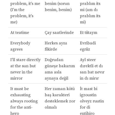
problem, it's me
benim (sorun
prablım its
(I'm the
benim, benim)
mi (am dı
problem, it's
prablım its
me)
mi)
At teatime
Çay saatlerinde
Et tiitaym
Everybody
Herkes aynı
Evribadi
agrees
fikirde
egriiz
I'll stare directly
Doğrudan
Ayl steer
at the sun but
güneşe bakarım
dırektli et dı
never in the
ama asla
san bat nevır
mirror
aynaya değil
in dı mirır
It must be
Her zaman kötü
İt mast bi
exhausting
baş karakteri
igzoustin
always rooting
desteklemek zor
olveyz ruutin
for the anti-
olmalı
for di
hero
entihiro