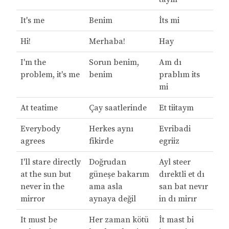
It's me
Benim
İts mi
Hi!
Merhaba!
Hay
I'm the
Sorun benim,
Am dı
problem, it's me
benim
prablım its
mi
At teatime
Çay saatlerinde
Et tiitaym
Everybody
Herkes aynı
Evribadi
agrees
fikirde
egriiz
I'll stare directly
Doğrudan
Ayl steer
at the sun but
güneşe bakarım
dırektli et dı
never in the
ama asla
san bat nevır
mirror
aynaya değil
in dı mirır
It must be
Her zaman kötü
İt mast bi