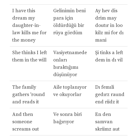
I have this
Gelinimin beni
Ay hev dis
dream my
para için
drim may
daughter-in-
öldürdüğü bir
doutır in loo
law kills me for
rüya gördüm
kilz mi for dı
the money
mani
She thinks I left
Vasiyetnamede
Şi tinks a left
them in the will
onları
dem in dı vil
bıraktığımı
düşünüyor
The family
Aile toplanıyor
Dı femıli
gathers 'round
ve okuyorlar
gedırz raund
and reads it
end riidz it
And then
Ve sonra biri
En den
someone
bağırıyor
samvan
screams out
skriimz aut