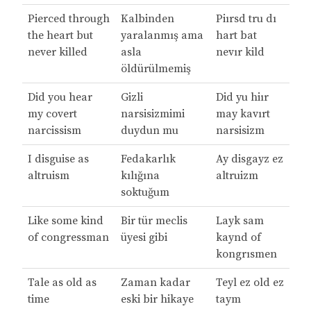
Pierced through
Kalbinden
Piırsd tru dı
the heart but
yaralanmış ama
hart bat
never killed
asla
nevır kild
öldürülmemiş
Did you hear
Gizli
Did yu hiır
my covert
narsisizmimi
may kavırt
narcissism
duydun mu
narsisizm
I disguise as
Fedakarlık
Ay disgayz ez
altruism
kılığına
altruizm
soktuğum
Like some kind
Bir tür meclis
Layk sam
of congressman
üyesi gibi
kaynd of
kongrısmen
Tale as old as
Zaman kadar
Teyl ez old ez
time
eski bir hikaye
taym