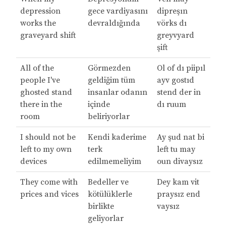
depression
gece vardiyasını
dipreşın
works the
devraldığında
vörks dı
graveyard shift
greyvyard
şift
All of the
Görmezden
Ol of dı piipıl
people I've
geldiğim tüm
ayv gostıd
ghosted stand
insanlar odanın
stend der in
there in the
içinde
dı ruum
room
beliriyorlar
I should not be
Kendi kaderime
Ay şud nat bi
left to my own
terk
left tu may
devices
edilmemeliyim
oun divaysız
They come with
Bedeller ve
Dey kam vit
prices and vices
kötülüklerle
praysız end
birlikte
vaysız
geliyorlar