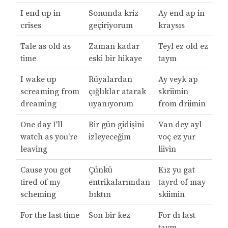
I end up in
Sonunda kriz
Ay end ap in
crises
geçiriyorum
kraysıs
Tale as old as
Zaman kadar
Teyl ez old ez
time
eski bir hikaye
taym
I wake up
Rüyalardan
Ay veyk ap
screaming from
çığlıklar atarak
skriimin
dreaming
uyanıyorum
from driimin
One day I'll
Bir gün gidişini
Van dey ayl
watch as you're
izleyeceğim
voç ez yur
leaving
liivin
Cause you got
Çünkü
Kız yu gat
tired of my
entrikalarımdan
tayrd of may
scheming
bıktın
skiimin
For the last time
Son bir kez
For dı last
taym