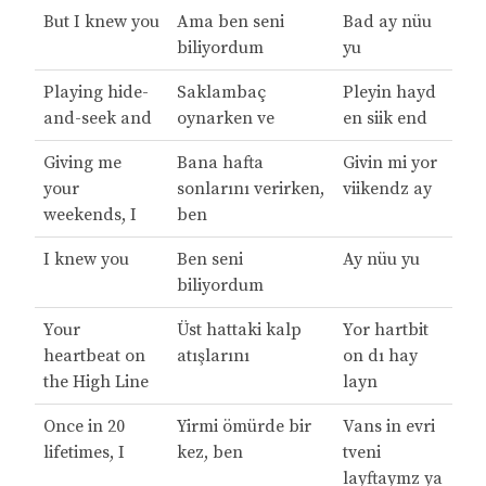
But I knew you
Ama ben seni
Bad ay nüu
biliyordum
yu
Playing hide-
Saklambaç
Pleyin hayd
and-seek and
oynarken ve
en siik end
Giving me
Bana hafta
Givin mi yor
your
sonlarını verirken,
viikendz ay
weekends, I
ben
I knew you
Ben seni
Ay nüu yu
biliyordum
Your
Üst hattaki kalp
Yor hartbit
heartbeat on
atışlarını
on dı hay
the High Line
layn
Once in 20
Yirmi ömürde bir
Vans in evri
lifetimes, I
kez, ben
tveni
layftaymz ya