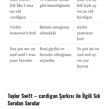
felt like I was
gibi hissettiğimde
felt layk ay
an old
vız ın old
cardigan
kardigın
Under
Birinin yatağının
Andır
someone's bed
altındaki
samvanz
bed
You put me on
Beni giydin ve
Yu put mi on
and said I was
favorin olduğumu
end sed ay
your favorite
söyledin
vız yor
feyvrıt
Taylor Swift – cardigan Şarkısı ile İlgili Sık
Sorulan Sorular