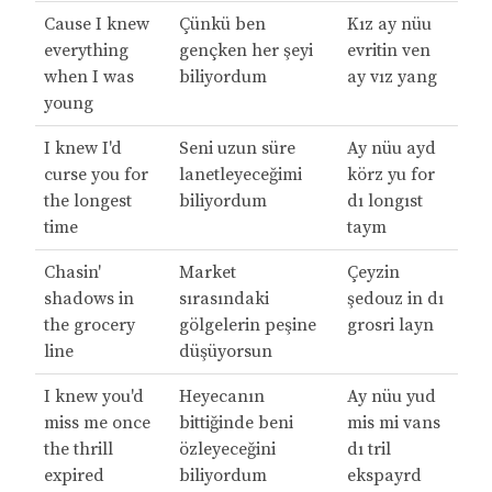
Cause I knew
Çünkü ben
Kız ay nüu
everything
gençken her şeyi
evritin ven
when I was
biliyordum
ay vız yang
young
I knew I'd
Seni uzun süre
Ay nüu ayd
curse you for
lanetleyeceğimi
körz yu for
the longest
biliyordum
dı longıst
time
taym
Chasin'
Market
Çeyzin
shadows in
sırasındaki
şedouz in dı
the grocery
gölgelerin peşine
grosri layn
line
düşüyorsun
I knew you'd
Heyecanın
Ay nüu yud
miss me once
bittiğinde beni
mis mi vans
the thrill
özleyeceğini
dı tril
expired
biliyordum
ekspayrd