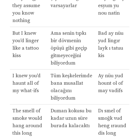
they assume
varsayarlar
esyum yu
you know
nou natin
nothing
But I knew
Ama senin tıpkı
Bad ay nüu
you'd linger
bir dövmenin
yud lingır
like a tattoo
öpüşü gibi geçip
layk ı tatuu
kiss
gitmeyeceğini
kis
biliyordum
I knew you'd
Tüm keşkelerimde
Ay nüu yud
haunt all of
bana musallat
hount ol of
my what-ifs
olacağını
may vadifs
biliyordum
The smell of
Duman kokusu bu
Dı smel of
smoke would
kadar uzun süre
smoğk vud
hang around
burada kalacaktı
heng ıraund
this long
dis long