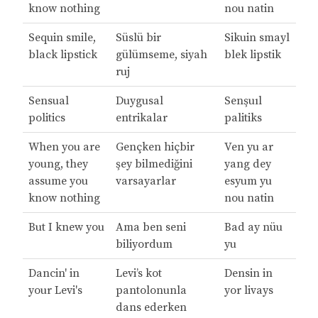
know nothing
nou natin
Sequin smile,
Süslü bir
Sikuin smayl
black lipstick
gülümseme, siyah
blek lipstik
ruj
Sensual
Duygusal
Senşuıl
politics
entrikalar
palitiks
When you are
Gençken hiçbir
Ven yu ar
young, they
şey bilmediğini
yang dey
assume you
varsayarlar
esyum yu
know nothing
nou natin
But I knew you
Ama ben seni
Bad ay nüu
biliyordum
yu
Dancin' in
Levi’s kot
Densin in
your Levi's
pantolonunla
yor livays
dans ederken