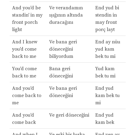
And you'd be
Ve verandamın
End yud bi
standin' in my
ışığının altında
stendin in
front porch
duracağını
may front
light
porç layt
And I knew
Ve bana geri
End ay nüu
you'd come
döneceğini
yud kam
back to me
biliyordum
bek tu mi
You'd come
Bana geri
Yud kam
back to me
döneceğini
bek tu mi
And you'd
Ve bana geri
End yud
come back to
döneceğini
kam bek tu
me
mi
And you'd
Ve geri döneceğini
End yud
come back
kam bek
And when I
Ve eski bir hırka
End ven ay