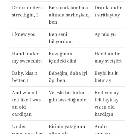
Drunk under a
Bir sokak lambası
Drank andır
streetlight, I
altında sarhoşken,
ı stritlayt ay
ben
I knew you
Ben seni
Ay nüu yu
biliyordum
Hand under
Kazağımın
Hend andır
my sweatshirt
içindeki elini
may svetşört
Baby, kiss it
Bebeğim, daha iyi
Beybi kis it
better, I
öp, ben
betır ay
And when I
Ve eski bir hırka
End ven ay
felt like I was
gibi hissettiğimde
felt layk ay
an old
vız ın old
cardigan
kardigın
Under
Birinin yatağının
Andır
someone's bed
altındaki
samvanz