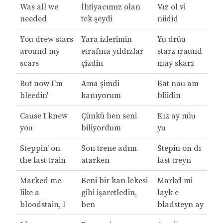
Was all we
İhtiyacımız olan
Vız ol vi
needed
tek şeydi
niidid
You drew stars
Yara izlerimin
Yu drüu
around my
etrafına yıldızlar
starz ıraund
scars
çizdin
may skarz
But now I'm
Ama şimdi
Bat nau am
bleedin'
kanıyorum
bliidin
Cause I knew
Çünkü ben seni
Kız ay nüu
you
biliyordum
yu
Steppin' on
Son trene adım
Stepin on dı
the last train
atarken
last treyn
Marked me
Beni bir kan lekesi
Markd mi
like a
gibi işaretledin,
layk e
bloodstain, I
ben
bladsteyn ay