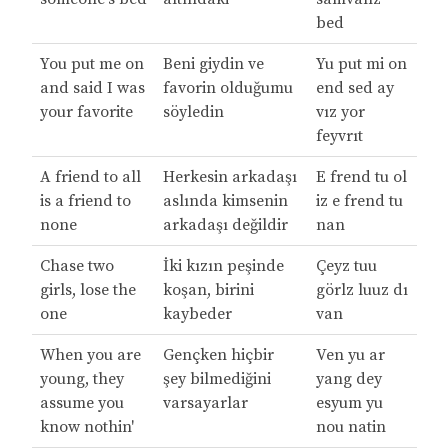
bed
You put me on
Beni giydin ve
Yu put mi on
and said I was
favorin olduğumu
end sed ay
your favorite
söyledin
vız yor
feyvrıt
A friend to all
Herkesin arkadaşı
E frend tu ol
is a friend to
aslında kimsenin
iz e frend tu
none
arkadaşı değildir
nan
Chase two
İki kızın peşinde
Çeyz tuu
girls, lose the
koşan, birini
görlz luuz dı
one
kaybeder
van
When you are
Gençken hiçbir
Ven yu ar
young, they
şey bilmediğini
yang dey
assume you
varsayarlar
esyum yu
know nothin'
nou natin