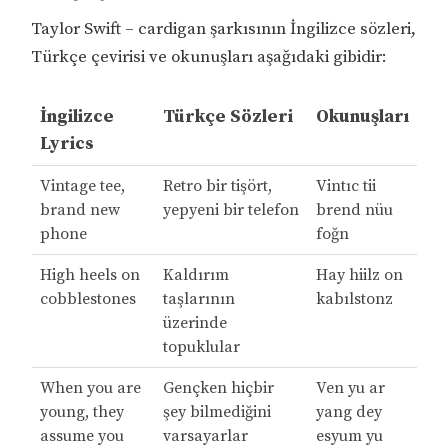
Taylor Swift – cardigan şarkısının İngilizce sözleri,
Türkçe çevirisi ve okunuşları aşağıdaki gibidir:
İngilizce
Türkçe Sözleri
Okunuşları
Lyrics
Vintage tee,
Retro bir tişört,
Vintıc tii
brand new
yepyeni bir telefon
brend nüu
phone
foğn
High heels on
Kaldırım
Hay hiilz on
cobblestones
taşlarının
kabılstonz
üzerinde
topuklular
When you are
Gençken hiçbir
Ven yu ar
young, they
şey bilmediğini
yang dey
assume you
varsayarlar
esyum yu