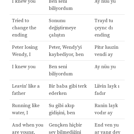
I knew you
Ben seni
Ay nüu yu
biliyordum
Tried to
Sonunu
Trayd tu
change the
değiştirmeye
çeync dı
ending
çalıştın
ending
Peter losing
Peter, Wendy'yi
Pitır luuzin
Wendy, I
kaybediyor, ben
vendi ay
I knew you
Ben seni
Ay nüu yu
biliyordum
Leavin' like a
Bir baba gibi terk
Liivin layk ı
father
ederken
fadır
Running like
Su gibi akıp
Ranin layk
water, I
gidişini, ben
vodır ay
And when you
Gençken hiçbir
End ven yu
are young,
şey bilmediğini
ar yang dey