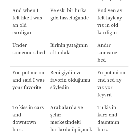
And when I
Ve eski bir hırka
End ven ay
felt like I was
gibi hissettiğimde
felt layk ay
an old
vız ın old
cardigan
kardigın
Under
Birinin yatağının
Andır
someone's bed
altındaki
samvanz
bed
You put me on
Beni giydin ve
Yu put mi on
and said I was
favorin olduğumu
end sed ay
your favorite
söyledin
vız yor
feyvrıt
To kiss in cars
Arabalarda ve
Tu kis in
and
şehir
karz end
downtown
merkezindeki
dauntaun
bars
barlarda öpüşmek
barz