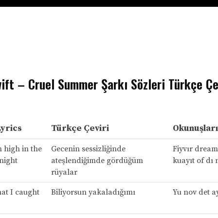
ift – Cruel Summer Şarkı Sözleri Türkçe Çe
Lyrics
Türkçe Çeviri
Okunuşları
 high in the
Gecenin sessizliğinde
Fiyvır dream
 night
ateşlendiğimde gördüğüm
kuayıt of dı 
rüyalar
at I caught
Biliyorsun yakaladığımı
Yu nov det ay