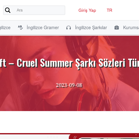
Giriş Yap
TR
ilizce
İngilizce Gramer
İngilizce Şarkılar
Kurumsa
ft – Cruel Summer Şarkı Sözleri Tü
2023-09-08