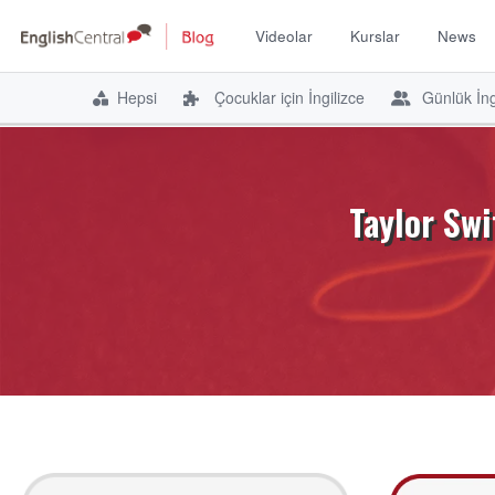
Videolar
Kurslar
News
Hepsi
Çocuklar için İngilizce
Günlük İng
İçeriğe
atla
Taylor Swi