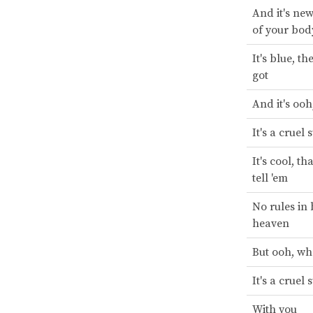
And it's new
of your bod
It's blue, th
got
And it's oo
It's a crue
It's cool, th
tell 'em
No rules in
heaven
But ooh, w
It's a crue
With you