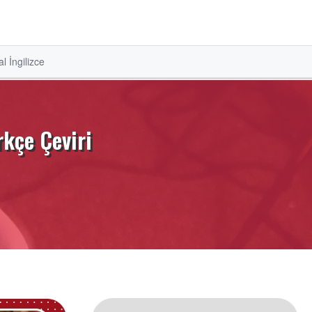
l İngilizce
rkçe Çeviri