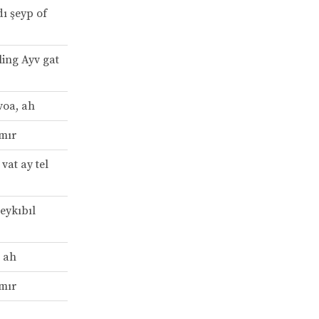
dı şeyp of
yling Ayv gat
voa, ah
amır
 vat ay tel
eykıbıl
, ah
amır