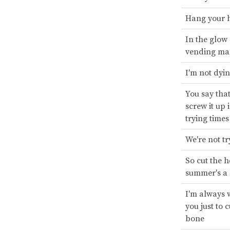
Hang your 
In the glow 
vending ma
I'm not dyi
You say that
screw it up 
trying times
We're not tr
So cut the h
summer's a 
I'm always 
you just to c
bone