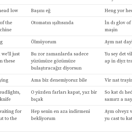
head low
Başını eğ
Heng yor he
of the
Otomatın ışıltısında
İn dı glov of
chine
maşin
ng
Ölmüyorum
Aym nat day
 we'll just
Bu zor zamanlarda sadece
Yu sey det vi
in these
yüzümüze gözümüze
ap in diyz t
bulaştıracağız diyorsun
ying
Ama biz denemiyoruz bile
Vir nat trayi
eadlights,
O yüzden farları kapat, yaz bir
So kat dı hed
knife
bıçak
samırz a nay
waiting for
Hep senin en aza indirmeni
Aym olveyz v
ut to the
bekliyorum
yu cast tu ka