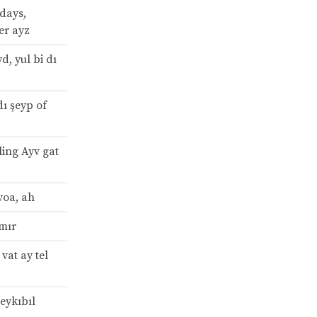
 days,
er ayz
yd, yul bi dı
dı şeyp of
yling Ayv gat
voa, ah
amır
 vat ay tel
eykıbıl