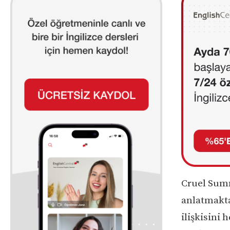
Cruel Summe
anlatmakta
ilişkisini