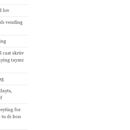
d lov
 dı vending
ing
ll cast skrüv
raying taymz
ng
layts,
f
eyting for
t tu dı bon