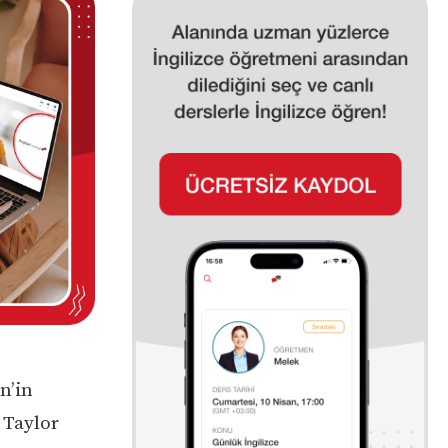
n’in
 Taylor