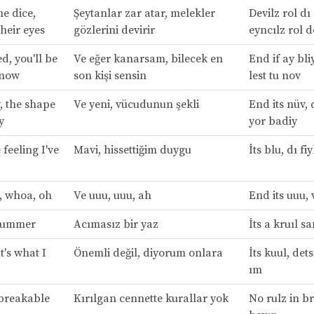
he dice,
Şeytanlar zar atar, melekler
Devilz rol dı
their eyes
gözlerini devirir
eyncılz rol d
ed, you'll be
Ve eğer kanarsam, bilecek en
End if ay bli
know
son kişi sensin
lest tu nov
, the shape
Ve yeni, vücudunun şekli
End its nüv, 
y
yor badiy
e feeling I've
Mavi, hissettiğim duygu
İts blu, dı fi
h, whoa, oh
Ve uuu, uuu, ah
End its uuu, 
l summer
Acımasız bir yaz
İts a kruıl s
at's what I
Önemli değil, diyorum onlara
İts kuul, dets
ım
 breakable
Kırılgan cennette kurallar yok
No rulz in br