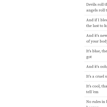
Devils roll t
angels roll 
And if I ble
the last to 
And it's new
of your bod
It's blue, th
got
And it's oo
It's a crue
It's cool, th
tell 'em
No rules in