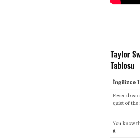
Taylor Sw
Tablosu
İngilizce 
Fever dream
quiet of the
You know th
it