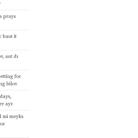
y
 a prays
 baut it
v, aut dı
etting for
ing bilov
 days,
er ayz
il mi meyks
mor