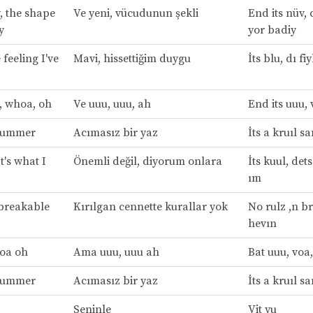
, the shape
Ve yeni, vücudunun şekli
End its nüv, 
y
yor badiy
e feeling I've
Mavi, hissettiğim duygu
İts blu, dı fi
h, whoa, oh
Ve uuu, uuu, ah
End its uuu, 
l summer
Acımasız bir yaz
İts a kruıl s
at's what I
Önemli değil, diyorum onlara
İts kuul, dets
ım
 breakable
Kırılgan cennette kurallar yok
No rulz ,n br
hevın
hoa oh
Ama uuu, uuu ah
Bat uuu, voa
l summer
Acımasız bir yaz
İts a kruıl s
Seninle
Vit yu