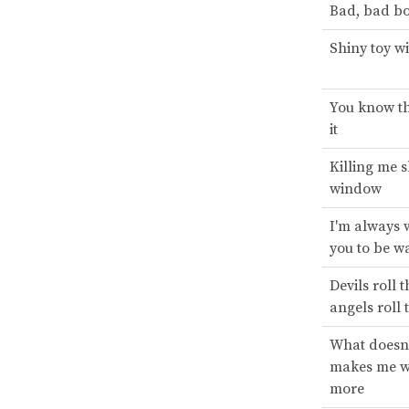
Bad, bad b
Shiny toy wi
You know th
it
Killing me s
window
I'm always 
you to be w
Devils roll t
angels roll 
What doesn'
makes me w
more