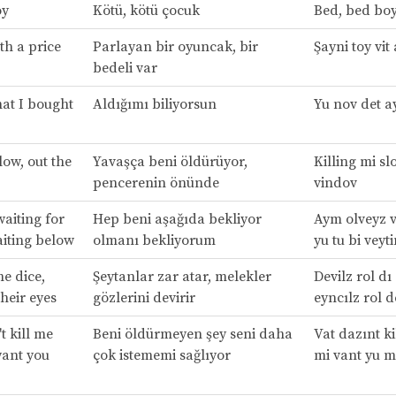
oy
Kötü, kötü çocuk
Bed, bed bo
th a price
Parlayan bir oyuncak, bir
Şayni toy vit
bedeli var
at I bought
Aldığımı biliyorsun
Yu nov det ay
low, out the
Yavaşça beni öldürüyor,
Killing mi slo
pencerenin önünde
vindov
waiting for
Hep beni aşağıda bekliyor
Aym olveyz v
aiting below
olmanı bekliyorum
yu tu bi veyt
he dice,
Şeytanlar zar atar, melekler
Devilz rol dı
their eyes
gözlerini devirir
eyncılz rol d
t kill me
Beni öldürmeyen şey seni daha
Vat dazınt k
ant you
çok istememi sağlıyor
mi vant yu 