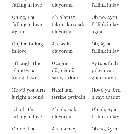
falling in love
oluyorum
fallink in lav
Oh no, I'm
Ah olamaz,
Oh no, Ay’m
falling in love
tekrardan aşık
fallink in lav
again
oluyorum
agen
Oh, I'm falling
Ah, aşık
Oh, Ay’m
in love
oluyorum
fallink in lav
I thought the
Uçağın
Ay toouth dı
plane was
düştüğünü
pıleyn vas
going down
sanıyordum
goink davn
How'd you turn
Nasıl tam
Hov’d yu törn
it right around
tersine çevirdin
it rayt araunt
Uh oh, I'm
Ah oh, aşık
Uh oh, Ay’m
falling in love
oluyorum
fallink in lav
Oh no, I'm
Ah olamaz,
Oh no, Ay’m