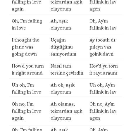
falling in love
tekrardan aşık
fallink in lav
again
oluyorum
agen
Oh, I'm falling
Ah, aşık
Oh, Ay’m
in love
oluyorum
fallink in lav
I thought the
Uçağın
Ay toouth dı
plane was
düştüğünü
pıleyn vas
going down
sanıyordum
goink davn
How'd you turn
Nasıl tam
Hov’d yu törn
it right around
tersine çevirdin
it rayt araunt
Uh oh, I'm
Ah oh, aşık
Uh oh, Ay’m
falling in love
oluyorum
fallink in lav
Oh no, I'm
Ah olamaz,
Oh no, Ay’m
falling in love
tekrardan aşık
fallink in lav
again
oluyorum
agen
Oh, I'm falling
Ah, aşık
Oh, Ay’m