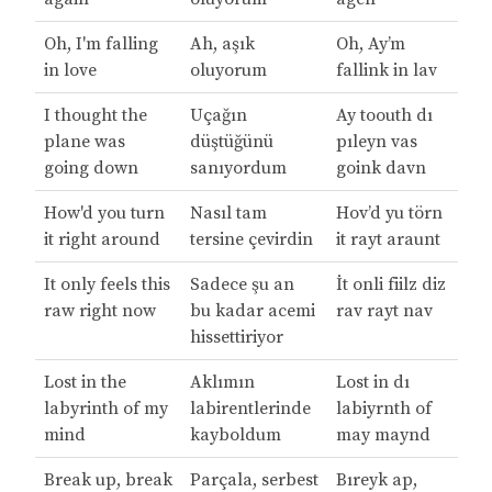
Oh, I'm falling
Ah, aşık
Oh, Ay’m
in love
oluyorum
fallink in lav
I thought the
Uçağın
Ay toouth dı
plane was
düştüğünü
pıleyn vas
going down
sanıyordum
goink davn
How'd you turn
Nasıl tam
Hov’d yu törn
it right around
tersine çevirdin
it rayt araunt
It only feels this
Sadece şu an
İt onli fiilz diz
raw right now
bu kadar acemi
rav rayt nav
hissettiriyor
Lost in the
Aklımın
Lost in dı
labyrinth of my
labirentlerinde
labiyrnth of
mind
kayboldum
may maynd
Break up, break
Parçala, serbest
Bıreyk ap,