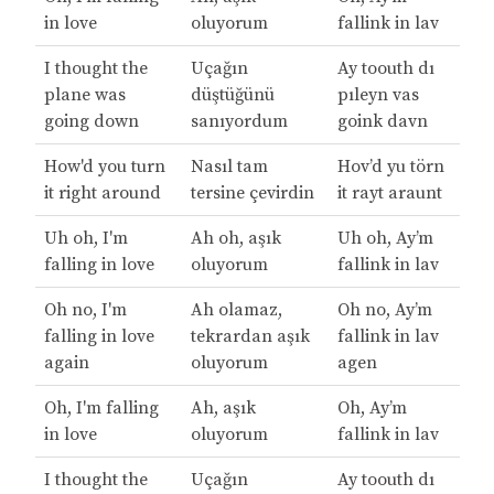
in love
oluyorum
fallink in lav
I thought the
Uçağın
Ay toouth dı
plane was
düştüğünü
pıleyn vas
going down
sanıyordum
goink davn
How'd you turn
Nasıl tam
Hov’d yu törn
it right around
tersine çevirdin
it rayt araunt
Uh oh, I'm
Ah oh, aşık
Uh oh, Ay’m
falling in love
oluyorum
fallink in lav
Oh no, I'm
Ah olamaz,
Oh no, Ay’m
falling in love
tekrardan aşık
fallink in lav
again
oluyorum
agen
Oh, I'm falling
Ah, aşık
Oh, Ay’m
in love
oluyorum
fallink in lav
I thought the
Uçağın
Ay toouth dı