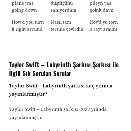
plane was
düştüğünü
pıleyn vas
going down
sanıyordum
goink davn
How'd you turn
Nasıl tam
Hov’d yu törn
it right around
tersine çevirdin
it rayt araunt
Taylor Swift – Labyrinth Şarkısı Şarkısı ile
İlgili Sık Sorulan Sorular
Taylor Swift – Labyrinth şarkısı kaç yılında
yayınlanmıştır?
Taylor Swift – Labyrinth şarkısı 2022 yılında
yayınlanmıştır.