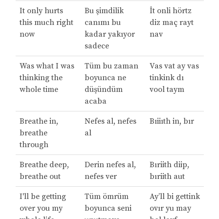
It only hurts
Bu şimdilik
İt onli hörtz
this much right
canımı bu
diz maç rayt
now
kadar yakıyor
nav
sadece
Was what I was
Tüm bu zaman
Vas vat ay vas
thinking the
boyunca ne
tinkink dı
whole time
düşündüm
vool taym
acaba
Breathe in,
Nefes al, nefes
Bıiiıth in, bır
breathe
al
through
Breathe deep,
Derin nefes al,
Bıriith diip,
breathe out
nefes ver
bıriith aut
I'll be getting
Tüm ömrüm
Ay’ll bi gettink
over you my
boyunca seni
ovır yu may