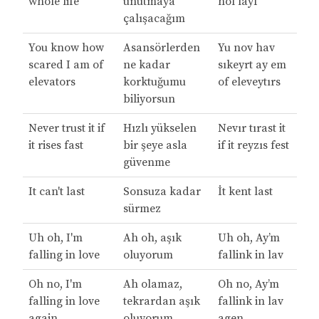
whole life
unutmaya
hol layf
çalışacağım
You know how
Asansörlerden
Yu nov hav
scared I am of
ne kadar
sıkeyrt ay em
elevators
korktuğumu
of eleveytırs
biliyorsun
Never trust it if
Hızlı yükselen
Nevır tırast it
it rises fast
bir şeye asla
if it reyzıs fest
güvenme
It can't last
Sonsuza kadar
İt kent last
sürmez
Uh oh, I'm
Ah oh, aşık
Uh oh, Ay’m
falling in love
oluyorum
fallink in lav
Oh no, I'm
Ah olamaz,
Oh no, Ay’m
falling in love
tekrardan aşık
fallink in lav
again
oluyorum
agen