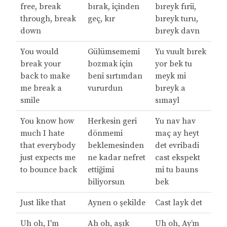
free, break
bırak, içinden
bıreyk fırii,
through, break
geç, kır
bıreyk turu,
down
bıreyk davn
You would
Gülümsememi
Yu vuult bırek
break your
bozmak için
yor bek tu
back to make
beni sırtımdan
meyk mi
me break a
vururdun
bıreyk a
smile
sımayl
You know how
Herkesin geri
Yu nav hav
much I hate
dönmemi
maç ay heyt
that everybody
beklemesinden
det evribadi
just expects me
ne kadar nefret
cast ekspekt
to bounce back
ettiğimi
mi tu bauns
biliyorsun
bek
Just like that
Aynen o şekilde
Cast layk det
Uh oh, I'm
Ah oh, aşık
Uh oh, Ay’m