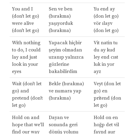
You and I
Sen ve ben
Yu end ay
(don't let go)
(bırakma)
(don let go)
were alive
yaşıyorduk
vör ılayv
(don't let go)
(bırakma)
(don let go)
With nothing
Yapacak hiçbir
Vit natin tu
to do, I could
şeyim olmadan
du ay kud
lay and just
uzanıp yalnızca
ley end cıst
look in your
gözlerine
luk in yor
eyes
bakabilirdim
ayz
Wait (don't let
Bekle (bırakma)
Veyt (don let
go) and
ve numara yap
go) en
pretend (don't
(bırakma)
pritend (don
let go)
let go)
Hold on and
Dayan ve
Hold on en
hope that we'll
sonunda geri
hoğp det vil
find our way
dönüş yolunu
faynd aur