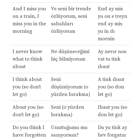
And I miss you
Ve seni bir trende
End ay mis
on a train, I
özlüyorum, seni
yu on e treyn
miss you in the
sabahları
end ay mis
morning
özlüyorum
yu in dı
mornin
I never know
Ne düşüneceğimi
Ay nevır nou
what to think
hiç bilmiyorum
vat tu tink
about
ıbaut
I think about
Seni
A tink ıbaut
you (so don't
düşünüyorum (o
you (so don
let go)
yüzden bırakma)
let go)
About you (so
Seni (o yüzden
Ibaut you (so
don't let go)
bırakma)
don let go)
Do you think I
Unuttuğumu mu
Du yu tink ay
have forgotten
sanıyorsun?
hev forgatın