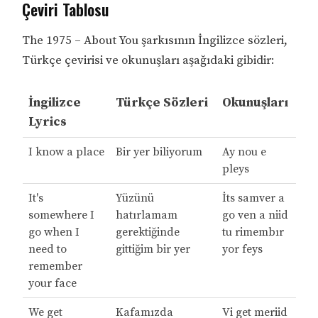
Çeviri Tablosu
The 1975 – About You şarkısının İngilizce sözleri,
Türkçe çevirisi ve okunuşları aşağıdaki gibidir:
İngilizce
Türkçe Sözleri
Okunuşları
Lyrics
I know a place
Bir yer biliyorum
Ay nou e
pleys
It's
Yüzünü
İts samver a
somewhere I
hatırlamam
go ven a niid
go when I
gerektiğinde
tu rimembır
need to
gittiğim bir yer
yor feys
remember
your face
We get
Kafamızda
Vi get meriid