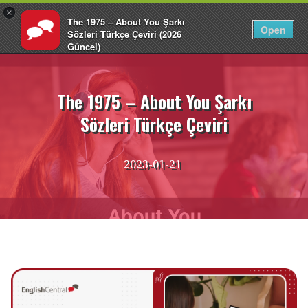
×
The 1975 – About You Şarkı
TR
Giriş Yap
Open
Sözleri Türkçe Çeviri (2026
Güncel)
İçeriğe
EnglishCentral
atla
The 1975 – About You Şarkı
Sözleri Türkçe Çeviri
2023-01-21