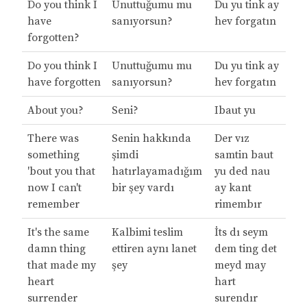
Do you think I
Unuttuğumu mu
Du yu tink ay
have
sanıyorsun?
hev forgatın
forgotten?
Do you think I
Unuttuğumu mu
Du yu tink ay
have forgotten
sanıyorsun?
hev forgatın
About you?
Seni?
Ibaut yu
There was
Senin hakkında
Der vız
something
şimdi
samtin baut
'bout you that
hatırlayamadığım
yu ded nau
now I can't
bir şey vardı
ay kant
remember
rimembır
It's the same
Kalbimi teslim
İts dı seym
damn thing
ettiren aynı lanet
dem ting det
that made my
şey
meyd may
heart
hart
surrender
surendır