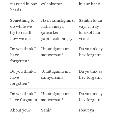
married in our
evleniyoruz
in aur hedz
heads
Something to
Nasıl tanıştığımızı
Samtin tu du
do while we
hatırlamaya
vayl vi tray
try to recall
çalışırken
tu rikol hau
how we met
yapılacak bir şey
vi met
Do you think I
Unuttuğumu mu
Du yu tink ay
have
sanıyorsun?
hev forgatın
forgotten?
Do you think I
Unuttuğumu mu
Du yu tink ay
have
sanıyorsun?
hev forgatın
forgotten?
Do you think I
Unuttuğumu mu
Du yu tink ay
have forgotten
sanıyorsun?
hev forgatın
About you?
Seni?
Ibaut yu