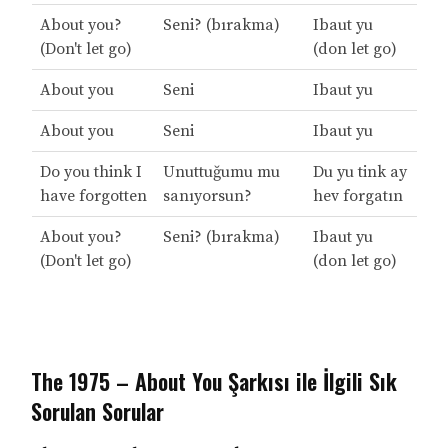
About you?
Seni? (bırakma)
Ibaut yu
(Don't let go)
(don let go)
About you
Seni
Ibaut yu
About you
Seni
Ibaut yu
Do you think I
Unuttuğumu mu
Du yu tink ay
have forgotten
sanıyorsun?
hev forgatın
About you?
Seni? (bırakma)
Ibaut yu
(Don't let go)
(don let go)
The 1975 – About You Şarkısı ile İlgili Sık
Sorulan Sorular