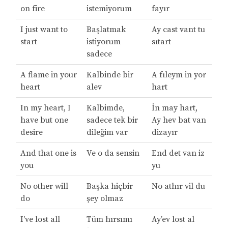
on fire
istemiyorum
fayır
I just want to
Başlatmak
Ay cast vant tu
start
istiyorum
sıtart
sadece
A flame in your
Kalbinde bir
A fıleym in yor
heart
alev
hart
In my heart, I
Kalbimde,
İn may hart,
have but one
sadece tek bir
Ay hev bat van
desire
dileğim var
dizayır
And that one is
Ve o da sensin
End det van iz
you
yu
No other will
Başka hiçbir
No athır vil du
do
şey olmaz
I've lost all
Tüm hırsımı
Ay’ev lost al