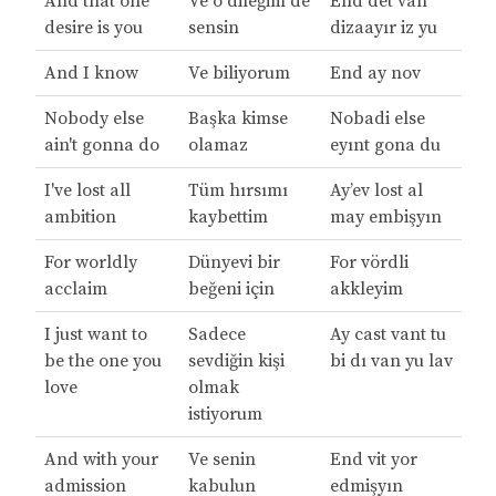
And that one
Ve o dileğim de
End det van
desire is you
sensin
dizaayır iz yu
And I know
Ve biliyorum
End ay nov
Nobody else
Başka kimse
Nobadi else
ain't gonna do
olamaz
eyınt gona du
I've lost all
Tüm hırsımı
Ay’ev lost al
ambition
kaybettim
may embişyın
For worldly
Dünyevi bir
For vördli
acclaim
beğeni için
akkleyim
I just want to
Sadece
Ay cast vant tu
be the one you
sevdiğin kişi
bi dı van yu lav
love
olmak
istiyorum
And with your
Ve senin
End vit yor
admission
kabulun
edmişyın