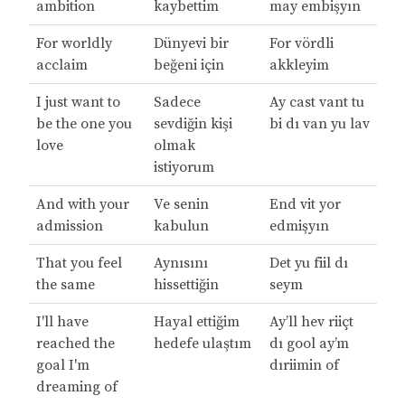
ambition
kaybettim
may embişyın
For worldly
Dünyevi bir
For vördli
acclaim
beğeni için
akkleyim
I just want to
Sadece
Ay cast vant tu
be the one you
sevdiğin kişi
bi dı van yu lav
love
olmak
istiyorum
And with your
Ve senin
End vit yor
admission
kabulun
edmişyın
That you feel
Aynısını
Det yu fiil dı
the same
hissettiğin
seym
I'll have
Hayal ettiğim
Ay’ll hev riiçt
reached the
hedefe ulaştım
dı gool ay’m
goal I'm
dıriimin of
dreaming of