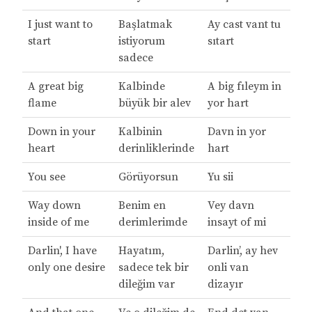
I just want to
Başlatmak
Ay cast vant tu
start
istiyorum
sıtart
sadece
A great big
Kalbinde
A big fıleym in
flame
büyük bir alev
yor hart
Down in your
Kalbinin
Davn in yor
heart
derinliklerinde
hart
You see
Görüyorsun
Yu sii
Way down
Benim en
Vey davn
inside of me
derimlerimde
insayt of mi
Darlin', I have
Hayatım,
Darlin’, ay hev
only one desire
sadece tek bir
onli van
dileğim var
dizayır