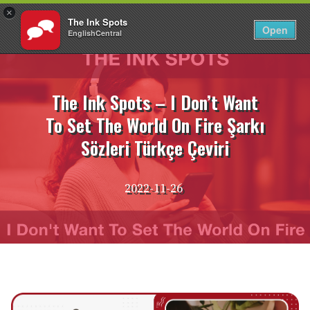
×
The Ink Spots
TR
Giriş Yap
Open
EnglishCentral
İçeriğe
atla
The Ink Spots – I Don’t Want
To Set The World On Fire Şarkı
Sözleri Türkçe Çeviri
2022-11-26