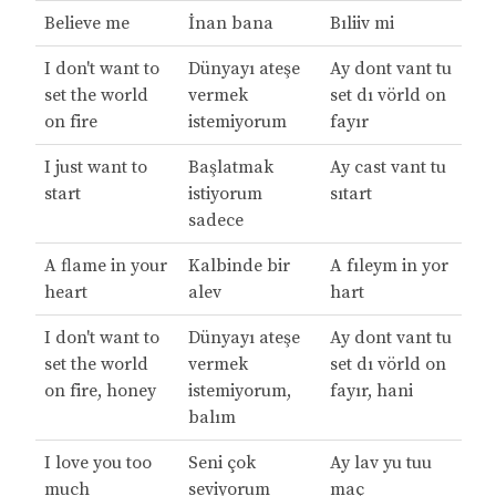
Believe me
İnan bana
Bıliiv mi
I don't want to
Dünyayı ateşe
Ay dont vant tu
set the world
vermek
set dı vörld on
on fire
istemiyorum
fayır
I just want to
Başlatmak
Ay cast vant tu
start
istiyorum
sıtart
sadece
A flame in your
Kalbinde bir
A fıleym in yor
heart
alev
hart
I don't want to
Dünyayı ateşe
Ay dont vant tu
set the world
vermek
set dı vörld on
on fire, honey
istemiyorum,
fayır, hani
balım
I love you too
Seni çok
Ay lav yu tuu
much
seviyorum
maç