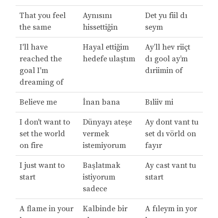
That you feel
Aynısını
Det yu fiil dı
the same
hissettiğin
seym
I'll have
Hayal ettiğim
Ay’ll hev riiçt
reached the
hedefe ulaştım
dı gool ay’m
goal I'm
dıriimin of
dreaming of
Believe me
İnan bana
Bıliiv mi
I don't want to
Dünyayı ateşe
Ay dont vant tu
set the world
vermek
set dı vörld on
on fire
istemiyorum
fayır
I just want to
Başlatmak
Ay cast vant tu
start
istiyorum
sıtart
sadece
A flame in your
Kalbinde bir
A fıleym in yor