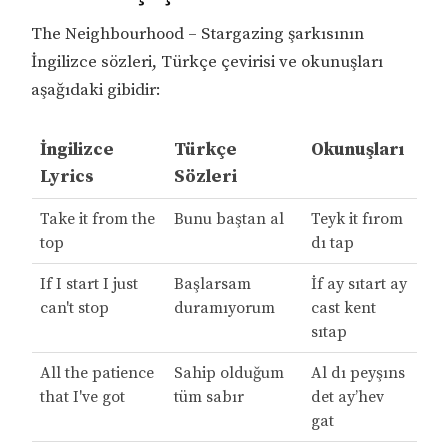
The Neighbourhood – Stargazing şarkısının
İngilizce sözleri, Türkçe çevirisi ve okunuşları
aşağıdaki gibidir:
İngilizce
Türkçe
Okunuşları
Lyrics
Sözleri
Take it from the
Bunu baştan al
Teyk it fırom
top
dı tap
If I start I just
Başlarsam
İf ay sıtart ay
can't stop
duramıyorum
cast kent
sıtap
All the patience
Sahip olduğum
Al dı peyşıns
that I've got
tüm sabır
det ay’hev
gat