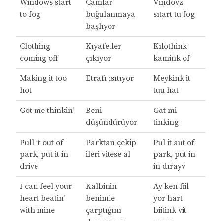
Windows start
Camlar
Vindovz
to fog
buğulanmaya
sıtart tu fog
başlıyor
Clothing
Kıyafetler
Kılothink
coming off
çıkıyor
kamink of
Making it too
Etrafı ısıtıyor
Meykink it
hot
tuu hat
Got me thinkin'
Beni
Gat mi
düşündürüyor
tinking
Pull it out of
Parktan çekip
Pul it aut of
park, put it in
ileri vitese al
park, put in
drive
in dırayv
I can feel your
Kalbinin
Ay ken fiil
heart beatin'
benimle
yor hart
with mine
çarptığını
biitink vit