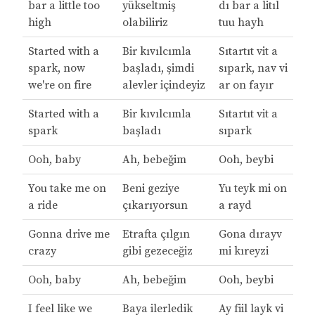
bar a little too
yükseltmiş
dı bar a litıl
high
olabiliriz
tuu hayh
Started with a
Bir kıvılcımla
Sıtartıt vit a
spark, now
başladı, şimdi
sıpark, nav vi
we're on fire
alevler içindeyiz
ar on fayır
Started with a
Bir kıvılcımla
Sıtartıt vit a
spark
başladı
sıpark
Ooh, baby
Ah, bebeğim
Ooh, beybi
You take me on
Beni geziye
Yu teyk mi on
a ride
çıkarıyorsun
a rayd
Gonna drive me
Etrafta çılgın
Gona dırayv
crazy
gibi gezeceğiz
mi kıreyzi
Ooh, baby
Ah, bebeğim
Ooh, beybi
I feel like we
Baya ilerledik
Ay fiil layk vi