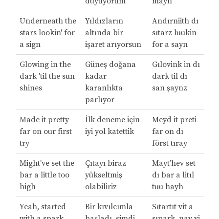
duyuyorum
mayn
Underneath the
Yıldızların
Andırniith dı
stars lookin' for
altında bir
sıtarz luukin
a sign
işaret arıyorsun
for a sayn
Glowing in the
Güneş doğana
Gılovink in dı
dark 'til the sun
kadar
dark til dı
shines
karanlıkta
san şaynz
parlıyor
Made it pretty
İlk deneme için
Meyd it preti
far on our first
iyi yol katettik
far on dı
try
först tıray
Might've set the
Çıtayı biraz
Mayt’hev set
bar a little too
yükseltmiş
dı bar a litıl
high
olabiliriz
tuu hayh
Yeah, started
Bir kıvılcımla
Sıtartıt vit a
with a spark,
başladı, şimdi
sıpark, nav vi