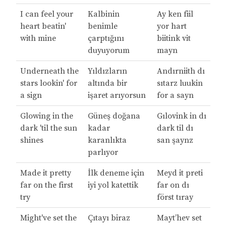
I can feel your
Kalbinin
Ay ken fiil
heart beatin'
benimle
yor hart
with mine
çarptığını
biitink vit
duyuyorum
mayn
Underneath the
Yıldızların
Andırniith dı
stars lookin' for
altında bir
sıtarz luukin
a sign
işaret arıyorsun
for a sayn
Glowing in the
Güneş doğana
Gılovink in dı
dark 'til the sun
kadar
dark til dı
shines
karanlıkta
san şaynz
parlıyor
Made it pretty
İlk deneme için
Meyd it preti
far on the first
iyi yol katettik
far on dı
try
först tıray
Might've set the
Çıtayı biraz
Mayt’hev set