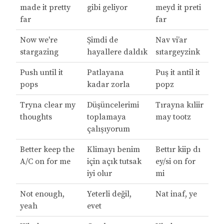
made it pretty
gibi geliyor
meyd it preti
far
far
Now we're
Şimdi de
Nav vi’ar
stargazing
hayallere daldık
sıtargeyzink
Push until it
Patlayana
Puş it antil it
pops
kadar zorla
popz
Tryna clear my
Düşüncelerimi
Tırayna kıliir
thoughts
toplamaya
may tootz
çalışıyorum
Better keep the
Klimayı benim
Bettır kiip dı
A/C on for me
için açık tutsak
ey/si on for
iyi olur
mi
Not enough,
Yeterli değil,
Nat inaf, ye
yeah
evet