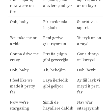
now we're on
alevler içindeyiz
ar on fayır
fire
Ooh, baby
Bir kıvılcımla
Sıtartıt vit a
başladı
sıpark
You take me on
Beni geziye
Yu teyk mi on
a ride
çıkarıyorsun
a rayd
Gonna drive me
Etrafta çılgın
Gona dırayv
crazy
gibi gezeceğiz
mi kıreyzi
Ooh, baby
Ah, bebeğim
Ooh, beybi
I feel like we
Baya ilerledik
Ay fiil layk vi
made it pretty
gibi geliyor
meyd it preti
far
far
Now we're
Şimdi de
Nav vi’ar
stargazing
hayallere daldık
sıtargeyzink