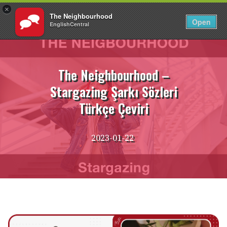
×
The Neighbourhood
TR
Giriş Yap
Open
EnglishCentral
İçeriğe
atla
The Neighbourhood –
Stargazing Şarkı Sözleri
Türkçe Çeviri
2023-01-22