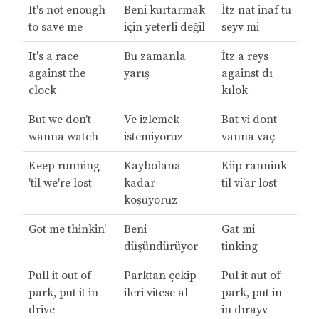
It's not enough
Beni kurtarmak
İtz nat inaf tu
to save me
için yeterli değil
seyv mi
It's a race
Bu zamanla
İtz a reys
against the
yarış
against dı
clock
kılok
But we don't
Ve izlemek
Bat vi dont
wanna watch
istemiyoruz
vanna vaç
Keep running
Kaybolana
Kiip rannink
'til we're lost
kadar
til vi’ar lost
koşuyoruz
Got me thinkin'
Beni
Gat mi
düşündürüyor
tinking
Pull it out of
Parktan çekip
Pul it aut of
park, put it in
ileri vitese al
park, put in
drive
in dırayv