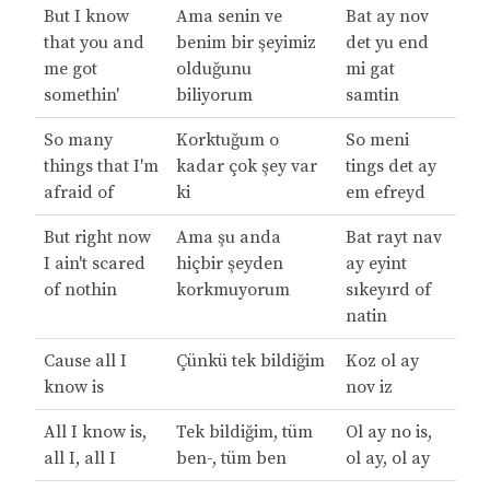
But I know
Ama senin ve
Bat ay nov
that you and
benim bir şeyimiz
det yu end
me got
olduğunu
mi gat
somethin'
biliyorum
samtin
So many
Korktuğum o
So meni
things that I'm
kadar çok şey var
tings det ay
afraid of
ki
em efreyd
But right now
Ama şu anda
Bat rayt nav
I ain't scared
hiçbir şeyden
ay eyint
of nothin
korkmuyorum
sıkeyırd of
natin
Cause all I
Çünkü tek bildiğim
Koz ol ay
know is
nov iz
All I know is,
Tek bildiğim, tüm
Ol ay no is,
all I, all I
ben-, tüm ben
ol ay, ol ay