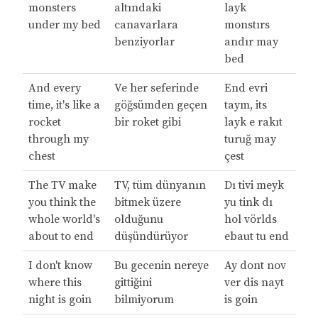
monsters
altındaki
layk
under my bed
canavarlara
monstırs
benziyorlar
andır may
bed
And every
Ve her seferinde
End evri
time, it's like a
göğsümden geçen
taym, its
rocket
bir roket gibi
layk e rakıt
through my
turuğ may
chest
çest
The TV make
TV, tüm dünyanın
Dı tivi meyk
you think the
bitmek üzere
yu tink dı
whole world's
olduğunu
hol vörlds
about to end
düşündürüyor
ebaut tu end
I don't know
Bu gecenin nereye
Ay dont nov
where this
gittiğini
ver dis nayt
night is goin
bilmiyorum
is goin