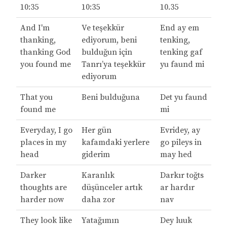
10:35
10:35
10.35
And I'm
Ve teşekkür
End ay em
thanking,
ediyorum, beni
tenking,
thanking God
bulduğun için
tenking gaf
you found me
Tanrı’ya teşekkür
yu faund mi
ediyorum
That you
Beni bulduğuna
Det yu faund
found me
mi
Everyday, I go
Her gün
Evridey, ay
places in my
kafamdaki yerlere
go pileys in
head
giderim
may hed
Darker
Karanlık
Darkır toğts
thoughts are
düşünceler artık
ar hardır
harder now
daha zor
nav
They look like
Yatağımın
Dey luuk