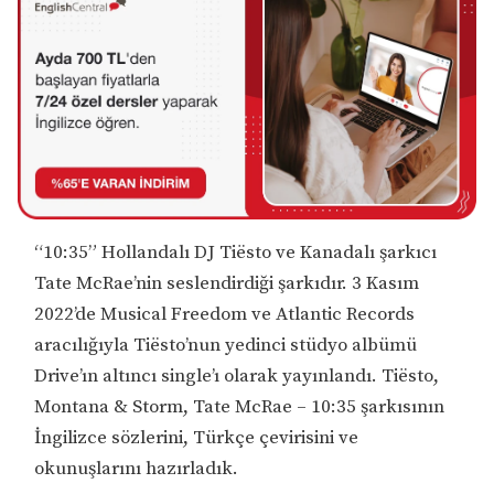
“10:35” Hollandalı DJ Tiësto ve Kanadalı şarkıcı
Tate McRae’nin seslendirdiği şarkıdır. 3 Kasım
2022’de Musical Freedom ve Atlantic Records
aracılığıyla Tiësto’nun yedinci stüdyo albümü
Drive’ın altıncı single’ı olarak yayınlandı. Tiësto,
Montana & Storm, Tate McRae – 10:35 şarkısının
İngilizce sözlerini, Türkçe çevirisini ve
okunuşlarını hazırladık.