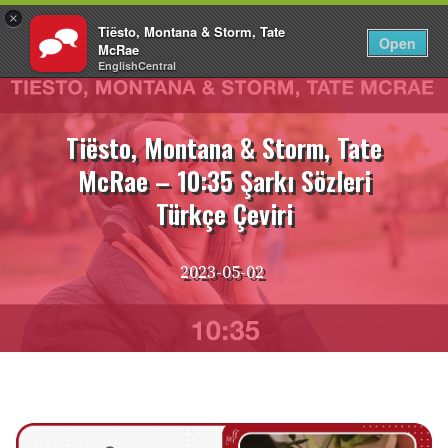
×
Tiësto, Montana & Storm, Tate
TR
Giriş Yap
Open
McRae
EnglishCentral
İçeriğe
atla
Tiësto, Montana & Storm, Tate
McRae – 10:35 Şarkı Sözleri
Türkçe Çeviri
2023-05-02