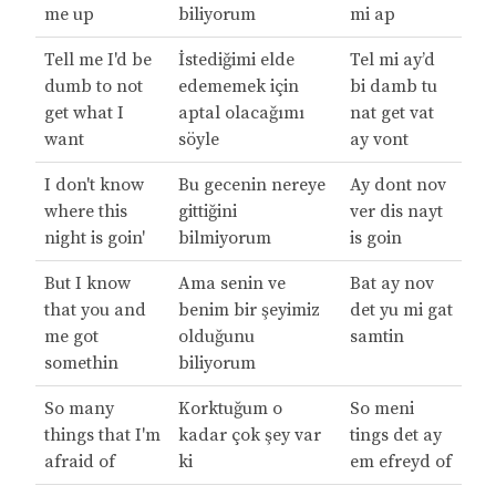
me up
biliyorum
mi ap
Tell me I'd be
İstediğimi elde
Tel mi ay’d
dumb to not
edememek için
bi damb tu
get what I
aptal olacağımı
nat get vat
want
söyle
ay vont
I don't know
Bu gecenin nereye
Ay dont nov
where this
gittiğini
ver dis nayt
night is goin'
bilmiyorum
is goin
But I know
Ama senin ve
Bat ay nov
that you and
benim bir şeyimiz
det yu mi gat
me got
olduğunu
samtin
somethin
biliyorum
So many
Korktuğum o
So meni
things that I'm
kadar çok şey var
tings det ay
afraid of
ki
em efreyd of