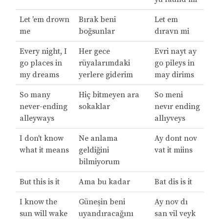
Let 'em drown
Bırak beni
Let em
me
boğsunlar
dıravn mi
Every night, I
Her gece
Evri nayt ay
go places in
rüyalarımdaki
go pileys in
my dreams
yerlere giderim
may dirims
So many
Hiç bitmeyen ara
So meni
never-ending
sokaklar
nevır ending
alleyways
allıyveys
I don't know
Ne anlama
Ay dont nov
what it means
geldiğini
vat it miins
bilmiyorum
But this is it
Ama bu kadar
Bat dis is it
I know the
Güneşin beni
Ay nov dı
sun will wake
uyandıracağını
san vil veyk