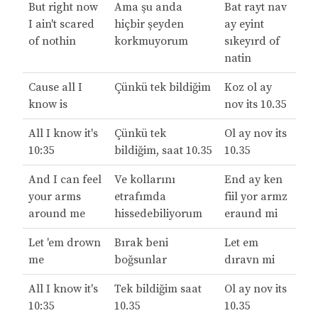
But right now
Ama şu anda
Bat rayt nav
I ain't scared
hiçbir şeyden
ay eyint
of nothin
korkmuyorum
sıkeyırd of
natin
Cause all I
Çünkü tek bildiğim
Koz ol ay
know is
nov its 10.35
All I know it's
Çünkü tek
Ol ay nov its
10:35
bildiğim, saat 10.35
10.35
And I can feel
Ve kollarını
End ay ken
your arms
etrafımda
fiil yor armz
around me
hissedebiliyorum
eraund mi
Let 'em drown
Bırak beni
Let em
me
boğsunlar
dıravn mi
All I know it's
Tek bildiğim saat
Ol ay nov its
10:35
10.35
10.35