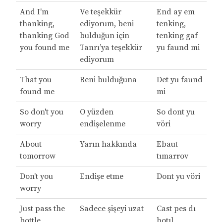
And I'm
Ve teşekkür
End ay em
thanking,
ediyorum, beni
tenking,
thanking God
bulduğun için
tenking gaf
you found me
Tanrı’ya teşekkür
yu faund mi
ediyorum
That you
Beni bulduğuna
Det yu faund
found me
mi
So don't you
O yüzden
So dont yu
worry
endişelenme
vöri
About
Yarın hakkında
Ebaut
tomorrow
tımarrov
Don't you
Endişe etme
Dont yu vöri
worry
Just pass the
Sadece şişeyi uzat
Cast pes dı
bottle
botıl