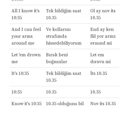
All I know it's
Tek bildiğim saat
Ol ay nov its
10:35
10.35
10.35
And I can feel
Ve kollarını
End ay ken
your arms
etrafımda
fiil yor armz
around me
hissedebiliyorum
eraund mi
Let 'em drown
Bırak beni
Let em
me
boğsunlar
dıravn mi
It's 10:35
Tek bildiğim saat
İts 10.35
10.35
10:35
10.35
10.35
Know it's 10:35
10.35 olduğunu bil
Nov its 10.35