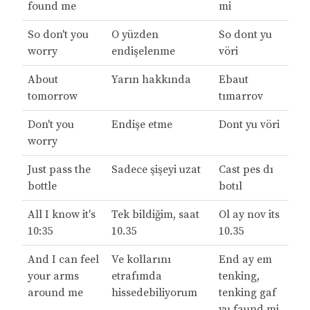
found me
mi
So don't you
O yüzden
So dont yu
worry
endişelenme
vöri
About
Yarın hakkında
Ebaut
tomorrow
tımarrov
Don't you
Endişe etme
Dont yu vöri
worry
Just pass the
Sadece şişeyi uzat
Cast pes dı
bottle
botıl
All I know it's
Tek bildiğim, saat
Ol ay nov its
10:35
10.35
10.35
And I can feel
Ve kollarını
End ay em
your arms
etrafımda
tenking,
around me
hissedebiliyorum
tenking gaf
yu faund mi