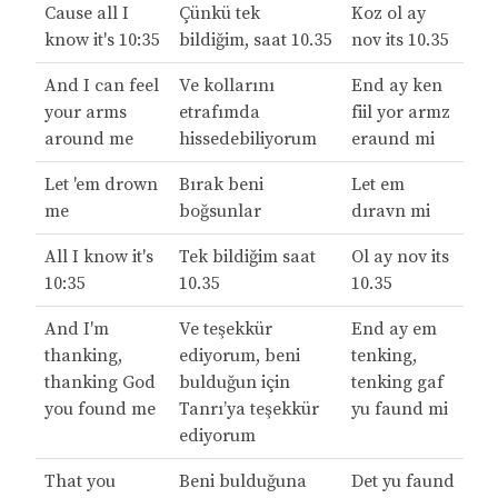
Cause all I
Çünkü tek
Koz ol ay
know it's 10:35
bildiğim, saat 10.35
nov its 10.35
And I can feel
Ve kollarını
End ay ken
your arms
etrafımda
fiil yor armz
around me
hissedebiliyorum
eraund mi
Let 'em drown
Bırak beni
Let em
me
boğsunlar
dıravn mi
All I know it's
Tek bildiğim saat
Ol ay nov its
10:35
10.35
10.35
And I'm
Ve teşekkür
End ay em
thanking,
ediyorum, beni
tenking,
thanking God
bulduğun için
tenking gaf
you found me
Tanrı’ya teşekkür
yu faund mi
ediyorum
That you
Beni bulduğuna
Det yu faund