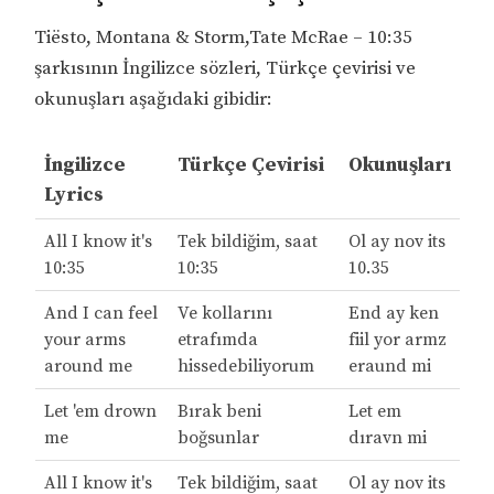
Tiësto, Montana & Storm,Tate McRae – 10:35
şarkısının İngilizce sözleri, Türkçe çevirisi ve
okunuşları aşağıdaki gibidir:
İngilizce
Türkçe Çevirisi
Okunuşları
Lyrics
All I know it's
Tek bildiğim, saat
Ol ay nov its
10:35
10:35
10.35
And I can feel
Ve kollarını
End ay ken
your arms
etrafımda
fiil yor armz
around me
hissedebiliyorum
eraund mi
Let 'em drown
Bırak beni
Let em
me
boğsunlar
dıravn mi
All I know it's
Tek bildiğim, saat
Ol ay nov its