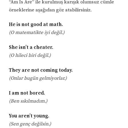
“Am Is Are” ile kurulmuş karışık olumsuz cümle
örneklerine aşağıdan göz atabilirsiniz.
He is not good at math.
(O matematikte iyi değil.)
She isn’t a cheater.
(O hileci biri değil.)
They are not coming today.
(Onlar bugün gelmiyorlar.)
I am not bored.
(Ben sıkılmadım.)
You aren’t young.
(Sen genç değilsin.)