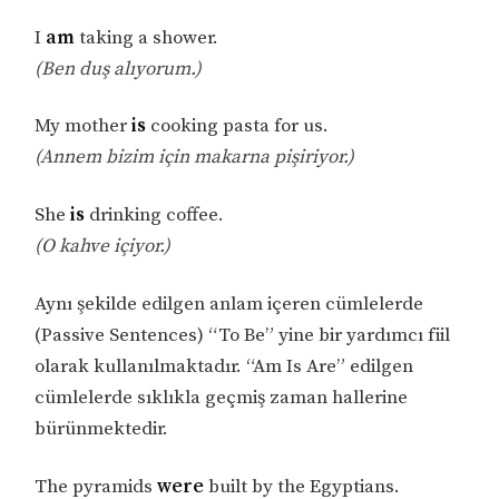
I
am
taking a shower.
(Ben duş alıyorum.)
My mother
is
cooking pasta for us.
(Annem bizim için makarna pişiriyor.)
She
is
drinking coffee.
(O kahve içiyor.)
Aynı şekilde edilgen anlam içeren cümlelerde
(Passive Sentences) “To Be” yine bir yardımcı fiil
olarak kullanılmaktadır. “Am Is Are” edilgen
cümlelerde sıklıkla geçmiş zaman hallerine
bürünmektedir.
The pyramids
were
built by the Egyptians.