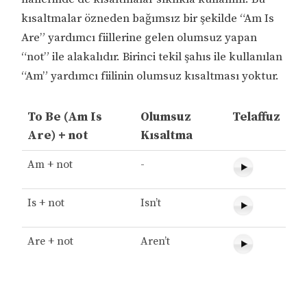
kısaltmalar özneden bağımsız bir şekilde “Am Is
Are” yardımcı fiillerine gelen olumsuz yapan
“not” ile alakalıdır. Birinci tekil şahıs ile kullanılan
“Am” yardımcı fiilinin olumsuz kısaltması yoktur.
To Be (Am Is
Olumsuz
Telaffuz
Are) + not
Kısaltma
Am + not
-
Is + not
Isn’t
Are + not
Aren’t