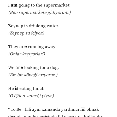
I
am
going to the supermarket.
(Ben süpermarkete gidiyorum.)
Zeynep
is
drinking water.
(Zeynep su içiyor.)
They
are
running away!
(Onlar kaçıyorlar!)
We
are
looking for a dog.
(Biz bir köpeği arıyoruz.)
He
is
eating lunch.
(O öğlen yemeği yiyor.)
“To Be” fiili aynı zamanda yardımcı fiil olmak
dışında cümle içerisinde fiil olarak da kullanılır.