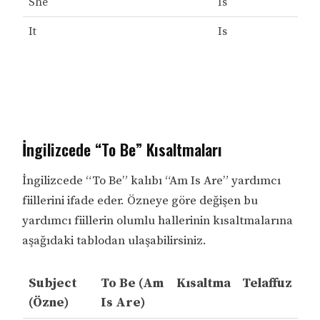
She
Is
It
Is
İngilizcede “To Be” Kısaltmaları
İngilizcede “To Be” kalıbı “Am Is Are” yardımcı
fiillerini ifade eder. Özneye göre değişen bu
yardımcı fiillerin olumlu hallerinin kısaltmalarına
aşağıdaki tablodan ulaşabilirsiniz.
Subject
To Be (Am
Kısaltma
Telaffuz
(Özne)
Is Are)