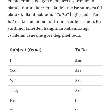
cümlelerinde, edilgen cümlelerde yardımcı fiil
olarak, durum belirten cümlelerde ise yalnızca fiil
olarak kullanılmaktadır. “To Be” İngilizcede “Am
Is Are” kelimelerinin toplamına verilen isimdir. Bu
yardımcı fiillerden hangisinin kullanılacağı
cümlenin öznesine göre değişmektedir.
Subject (Özne)
To Be
I
Am
You
Are
We
Are
They
Are
He
Is