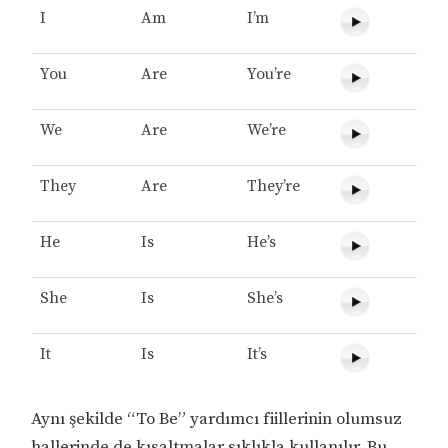
I
Am
I’m
You
Are
You’re
We
Are
We’re
They
Are
They’re
He
Is
He’s
She
Is
She’s
It
Is
It’s
Aynı şekilde “To Be” yardımcı fiillerinin olumsuz
hallerinde de kısaltmalar sıklıkla kullanılır. Bu