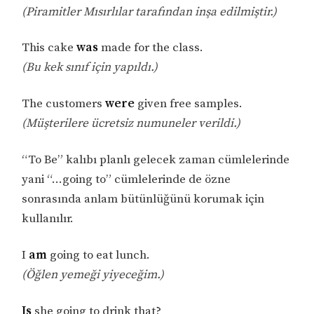
(Piramitler Mısırlılar tarafından inşa edilmiştir.)
This cake
was
made for the class.
(Bu kek sınıf için yapıldı.)
The customers
were
given free samples.
(Müşterilere ücretsiz numuneler verildi.)
“To Be” kalıbı planlı gelecek zaman cümlelerinde
yani “…going to” cümlelerinde de özne
sonrasında anlam bütünlüğünü korumak için
kullanılır.
I
am
going to eat lunch.
(Öğlen yemeği yiyeceğim.)
Is
she going to drink that?