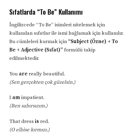
Sıfatlarda “To Be” Kullanımı
İngilizcede “To Be” isimleri nitelemek için
kullanılan sıfatlar ile ismi bağlamak için kullanılır.
Bu cümleleri kurmak için
“Subject (Özne) + To
Be + Adjective (Sıfat)”
formülü takip
edilmektedir.
You
are
really beautiful.
(Sen gerçekten çok güzelsin.)
I
am
impatient.
(Ben sabırsızım.)
That dress
is
red.
(O elbise kırmızı.)