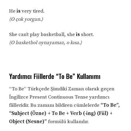
He
is
very tired.
(O çok yorgun.)
She can’t play basketball, she
is
short.
(O basketbol oynayamaz, o kısa.)
Yardımcı Fiillerde “To Be” Kullanımı
“To Be” Türkçede Şimdiki Zaman olarak geçen
İngilizce Present Continuous Tense yardımcı
fiilleridir. Bu zamanı bildiren cümlelerde
“To Be”,
“Subject (Özne) + To Be + Verb (-ing) (Fiil) +
Object (Nesne)”
formülü kullanılır.