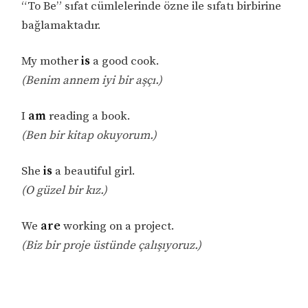
“To Be” sıfat cümlelerinde özne ile sıfatı birbirine
bağlamaktadır.
My mother
is
a good cook.
(Benim annem iyi bir aşçı.)
I
am
reading a book.
(Ben bir kitap okuyorum.)
She
is
a beautiful girl.
(O güzel bir kız.)
We
are
working on a project.
(Biz bir proje üstünde çalışıyoruz.)