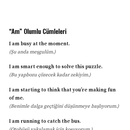
“Am” Olumlu Cümleleri
I am busy at the moment.
(Şu anda meşgulüm.)
I am smart enough to solve this puzzle.
(Bu yapbozu çözecek kadar zekiyim.)
I am starting to think that you’re making fun
of me.
(Benimle dalga geçtiğini düşünmeye başlıyorum.)
I am running to catch the bus.
(Otobüsü yakalamak için koşuyorum.)