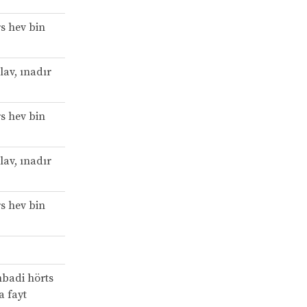
rs hev bin
lav, ınadır
rs hev bin
lav, ınadır
rs hev bin
mbadi hörts
a fayt