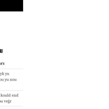
su
rı
eyk yu
ou yu nou
u kould end
ou veğr