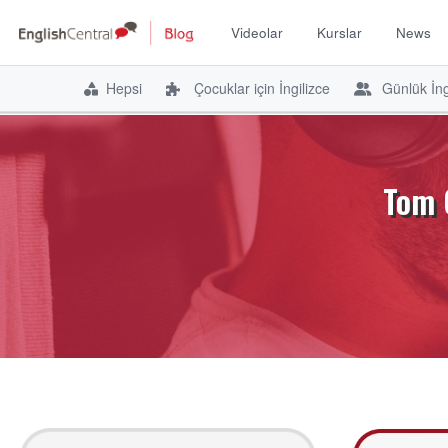
Videolar
Kurslar
News
Hepsi
Çocuklar için İngilizce
Günlük İng
İçeriğe
atla
Tom O