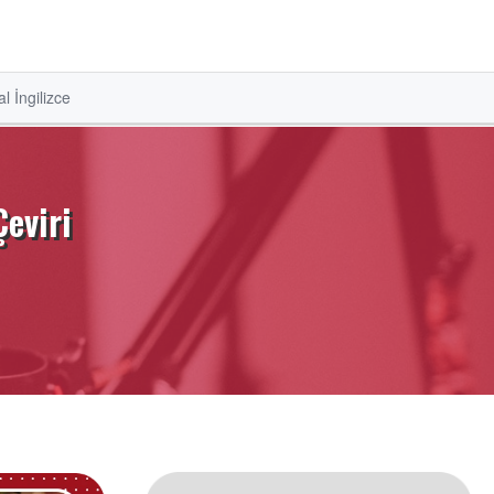
l İngilizce
Çeviri