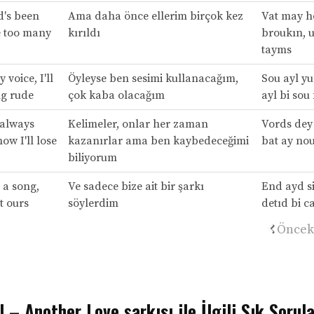
d's been
Ama daha önce ellerim birçok kez
Vat may h
e too many
kırıldı
broukın, 
tayms
y voice, I'll
Öyleyse ben sesimi kullanacağım,
Sou ayl yu
ng rude
çok kaba olacağım
ayl bi sou
 always
Kelimeler, onlar her zaman
Vords dey 
now I'll lose
kazanırlar ama ben kaybedeceğimi
bat ay nou
biliyorum
 a song,
Ve sadece bize ait bir şarkı
End ayd s
st ours
söylerdim
detıd bi c
Öncek
 – Another Love şarkısı ile İlgili Sık Sorul