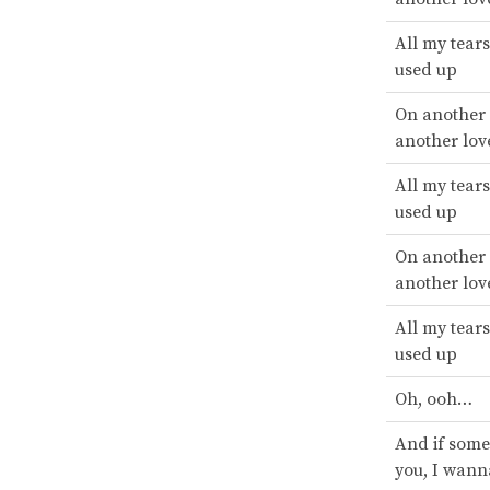
All my tear
used up
On another 
another lov
All my tear
used up
On another 
another lov
All my tear
used up
Oh, ooh…
And if some
you, I wann