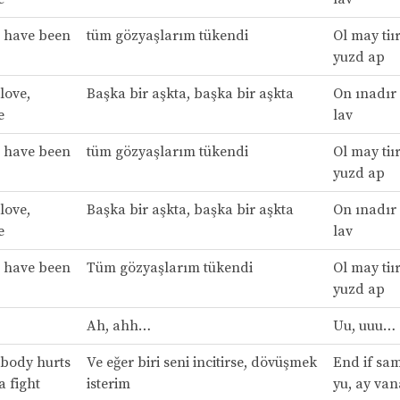
s have been
tüm gözyaşlarım tükendi
Ol may tiı
yuzd ap
love,
Başka bir aşkta, başka bir aşkta
On ınadır 
e
lav
s have been
tüm gözyaşlarım tükendi
Ol may tiı
yuzd ap
love,
Başka bir aşkta, başka bir aşkta
On ınadır 
e
lav
s have been
Tüm gözyaşlarım tükendi
Ol may tiı
yuzd ap
Ah, ahh…
Uu, uuu…
body hurts
Ve eğer biri seni incitirse, dövüşmek
End if sa
a fight
isterim
yu, ay van