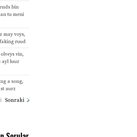
ends bin
uan tu meni
z may voys,
 faking ruud
olveys vin,
 ayl luuz
ing a song,
ast aurz
i
Sonraki
an Sorular