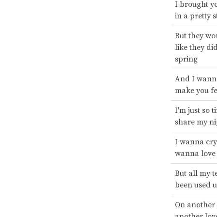
I brought y
in a pretty s
But they won
like they did
spring
And I wanna
make you fe
I'm just so t
share my ni
I wanna cry
wanna love
But all my t
been used 
On another 
another lov