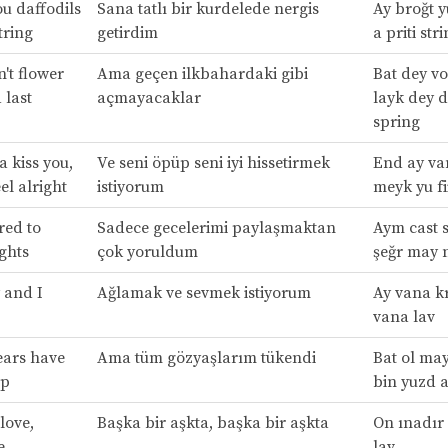
ou daffodils
Sana tatlı bir kurdelede nergis
Ay broğt y
tring
getirdim
a priti str
't flower
Ama geçen ilkbahardaki gibi
Bat dey vo
 last
açmayacaklar
layk dey d
spring
 kiss you,
Ve seni öpüp seni iyi hissetirmek
End ay van
el alright
istiyorum
meyk yu fi
ired to
Sadece gecelerimi paylaşmaktan
Aym cast s
ghts
çok yoruldum
şeğr may 
 and I
Ağlamak ve sevmek istiyorum
Ay vana k
vana lav
ears have
Ama tüm gözyaşlarım tükendi
Bat ol may
up
bin yuzd 
love,
Başka bir aşkta, başka bir aşkta
On ınadır 
e
lav