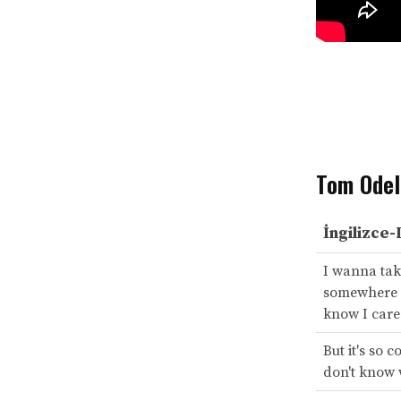
Tom Odell
İngilizce-
I wanna tak
somewhere 
know I care
But it's so c
don't know