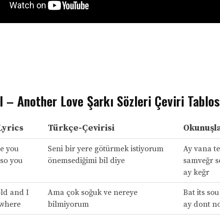
 – Another Love Şarkı Sözleri Çeviri Tablo
Lyrics
Türkçe-Çevirisi
Okunuşla
e you
Seni bir yere götürmek istiyorum
Ay vana t
so you
önemsediğimi bil diye
samveğr s
ay keğr
old and I
Ama çok soğuk ve nereye
Bat its so
 where
bilmiyorum
ay dont n