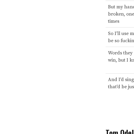
But my han
broken, on
times
So I'll use m
be so fucki
Words they
win, but I k
And I'd sing
that'd be ju
Tom Odell