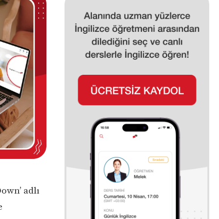
Down’ adlı
e