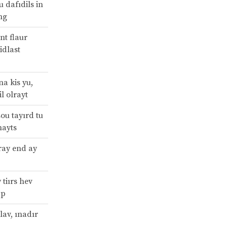
u dafıdils in
ing
nt flaur
idlast
a kis yu,
il olrayt
ou tayırd tu
nayts
ray end ay
 tiırs hev
ap
lav, ınadır