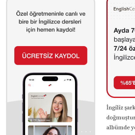
İngiliz şar
doğmuştur.
albümde ye