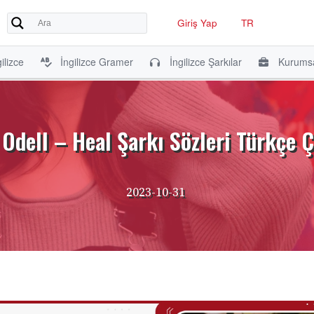
Giriş Yap
TR
ilizce
İngilizce Gramer
İngilizce Şarkılar
Kurumsa
Odell – Heal Şarkı Sözleri Türkçe Ç
2023-10-31