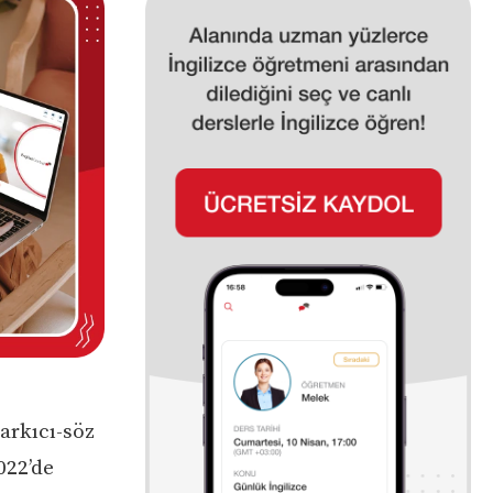
arkıcı-söz
022’de