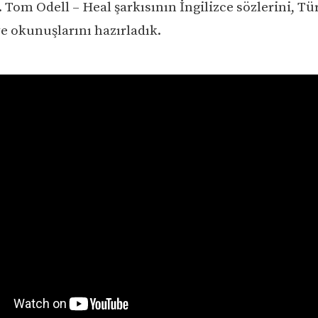
 Tom Odell – Heal şarkısının İngilizce sözlerini, Tü
ve okunuşlarını hazırladık.