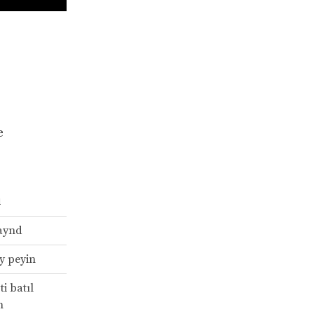
e
ı
aynd
y peyin
i batıl
n