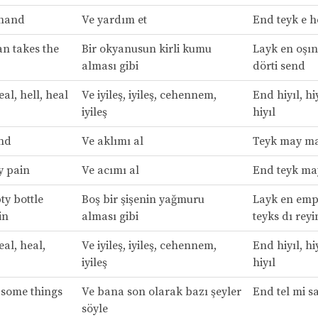
 hand
Ve yardım et
End teyk e 
an takes the
Bir okyanusun kirli kumu
Layk en oşın
alması gibi
dörti send
al, hell, heal
Ve iyileş, iyileş, cehennem,
End hiyıl, hiy
iyileş
hiyıl
nd
Ve aklımı al
Teyk may m
y pain
Ve acımı al
End teyk ma
ty bottle
Boş bir şişenin yağmuru
Layk en empt
in
alması gibi
teyks dı reyi
al, heal,
Ve iyileş, iyileş, cehennem,
End hiyıl, hiy
iyileş
hiyıl
 some things
Ve bana son olarak bazı şeyler
End tel mi s
söyle