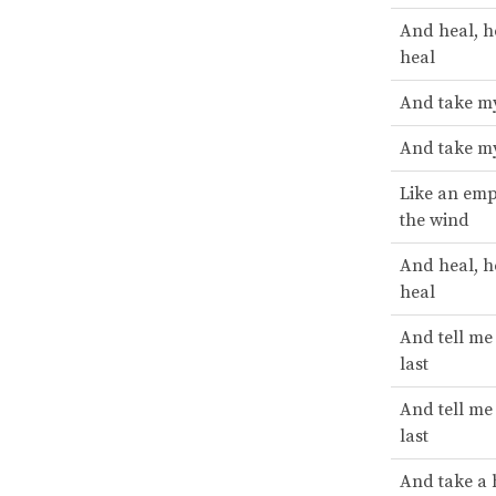
And heal, he
heal
And take m
And take my
Like an empt
the wind
And heal, he
heal
And tell me
last
And tell me
last
And take a 