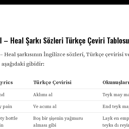
 – Heal Şarkı Sözleri Türkçe Çeviri Tablosu
 Heal şarkısının İngilizce sözleri, Türkçe çevirisi v
aşağıdaki gibidir:
Lyrics
Türkçe Çevirisi
Okunuşlar
nd
Aklımı al
Teyk may m
y pain
Ve acımı al
End teyk ma
ty bottle
Boş bir şişenin yağmuru
Layk en empt
in
alması gibi
teyks dı reyi