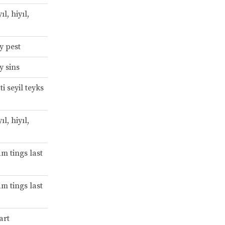
ıl, hiyıl,
y pest
y sins
i seyil teyks
ıl, hiyıl,
am tings last
am tings last
art