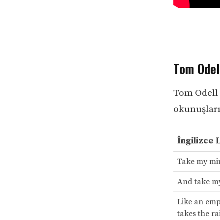
Tom Odell
Tom Odell –
okunuşları 
İngilizce 
Take my mi
And take m
Like an emp
takes the ra