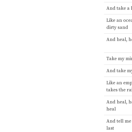
And take a
Like an oce
dirty sand
And heal, he
Take my mi
And take m
Like an emp
takes the ra
And heal, he
heal
And tell me
last