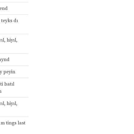
hend
 teyks dı
ıl, hiyıl,
aynd
y peyin
i batıl
n
ıl, hiyıl,
am tings last