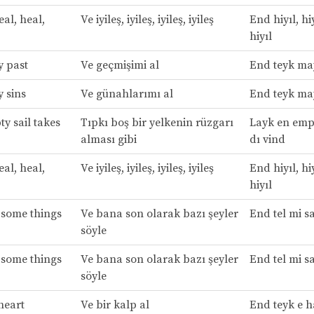
al, heal,
Ve iyileş, iyileş, iyileş, iyileş
End hiyıl, hiy
hiyıl
y past
Ve geçmişimi al
End teyk ma
 sins
Ve günahlarımı al
End teyk ma
y sail takes
Tıpkı boş bir yelkenin rüzgarı
Layk en empt
alması gibi
dı vind
al, heal,
Ve iyileş, iyileş, iyileş, iyileş
End hiyıl, hiy
hiyıl
 some things
Ve bana son olarak bazı şeyler
End tel mi s
söyle
 some things
Ve bana son olarak bazı şeyler
End tel mi s
söyle
heart
Ve bir kalp al
End teyk e h