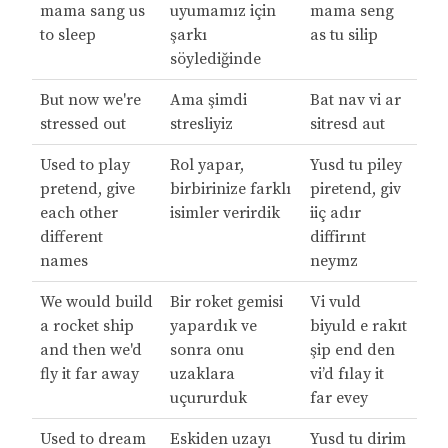
mama sang us
uyumamız için
mama seng
to sleep
şarkı
as tu silip
söylediğinde
But now we're
Ama şimdi
Bat nav vi ar
stressed out
stresliyiz
sitresd aut
Used to play
Rol yapar,
Yusd tu piley
pretend, give
birbirinize farklı
piretend, giv
each other
isimler verirdik
iiç adır
different
diffirınt
names
neymz
We would build
Bir roket gemisi
Vi vuld
a rocket ship
yapardık ve
biyuld e rakıt
and then we'd
sonra onu
şip end den
fly it far away
uzaklara
vi’d fılay it
uçururduk
far evey
Used to dream
Eskiden uzayı
Yusd tu dirim