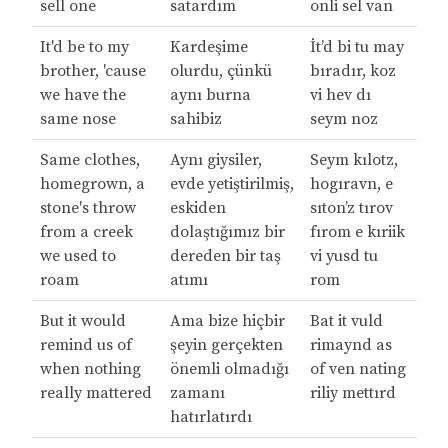
sell one
satardım
onli sel van
It'd be to my
Kardeşime
İt’d bi tu may
brother, 'cause
olurdu, çünkü
bıradır, koz
we have the
aynı burna
vi hev dı
same nose
sahibiz
seym noz
Same clothes,
Aynı giysiler,
Seym kılotz,
homegrown, a
evde yetiştirilmiş,
hogıravn, e
stone's throw
eskiden
sıton’z tırov
from a creek
dolaştığımız bir
fırom e kıriik
we used to
dereden bir taş
vi yusd tu
roam
atımı
rom
But it would
Ama bize hiçbir
Bat it vuld
remind us of
şeyin gerçekten
rimaynd as
when nothing
önemli olmadığı
of ven nating
really mattered
zamanı
riliy mettırd
hatırlatırdı