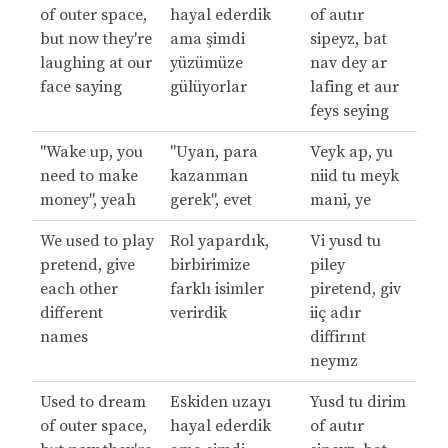
of outer space,
hayal ederdik
of autır
but now they're
ama şimdi
sipeyz, bat
laughing at our
yüzümüze
nav dey ar
face saying
gülüyorlar
lafing et aur
feys seying
"Wake up, you
"Uyan, para
Veyk ap, yu
need to make
kazanman
niid tu meyk
money", yeah
gerek", evet
mani, ye
We used to play
Rol yapardık,
Vi yusd tu
pretend, give
birbirimize
piley
each other
farklı isimler
piretend, giv
different
verirdik
iiç adır
names
diffirınt
neymz
Used to dream
Eskiden uzayı
Yusd tu dirim
of outer space,
hayal ederdik
of autır