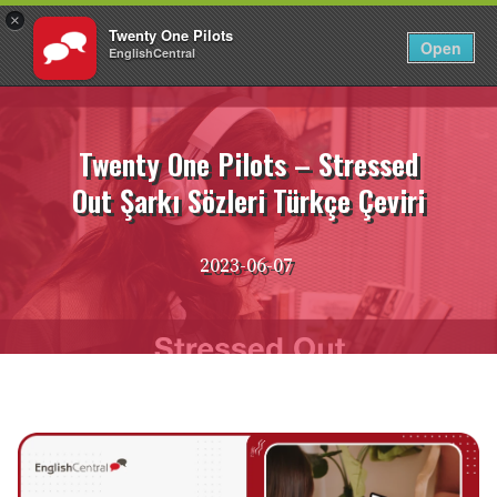
×
Twenty One Pilots
TR
Giriş Yap
Open
EnglishCentral
İçeriğe
atla
Twenty One Pilots – Stressed
Out Şarkı Sözleri Türkçe Çeviri
2023-06-07