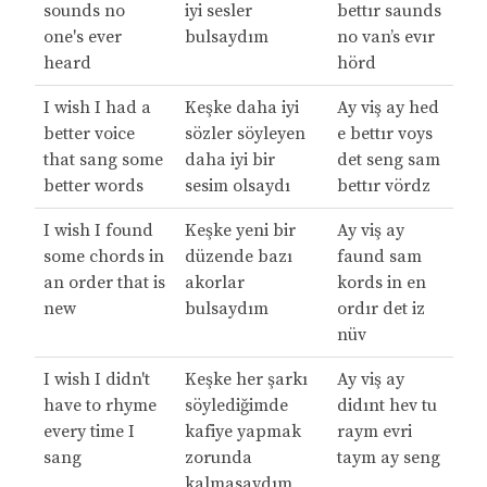
sounds no
iyi sesler
bettır saunds
one's ever
bulsaydım
no van’s evır
heard
hörd
I wish I had a
Keşke daha iyi
Ay viş ay hed
better voice
sözler söyleyen
e bettır voys
that sang some
daha iyi bir
det seng sam
better words
sesim olsaydı
bettır vördz
I wish I found
Keşke yeni bir
Ay viş ay
some chords in
düzende bazı
faund sam
an order that is
akorlar
kords in en
new
bulsaydım
ordır det iz
nüv
I wish I didn't
Keşke her şarkı
Ay viş ay
have to rhyme
söylediğimde
didınt hev tu
every time I
kafiye yapmak
raym evri
sang
zorunda
taym ay seng
kalmasaydım