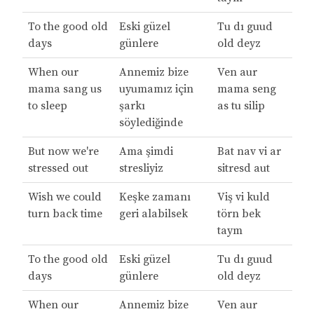
To the good old
Eski güzel
Tu dı guud
days
günlere
old deyz
When our
Annemiz bize
Ven aur
mama sang us
uyumamız için
mama seng
to sleep
şarkı
as tu silip
söylediğinde
But now we're
Ama şimdi
Bat nav vi ar
stressed out
stresliyiz
sitresd aut
Wish we could
Keşke zamanı
Viş vi kuld
turn back time
geri alabilsek
törn bek
taym
To the good old
Eski güzel
Tu dı guud
days
günlere
old deyz
When our
Annemiz bize
Ven aur