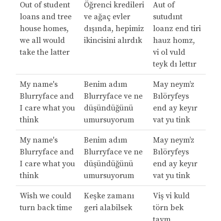
Out of student
Öğrenci kredileri
Aut of
loans and tree
ve ağaç evler
sutudınt
house homes,
dışında, hepimiz
loanz end tiri
we all would
ikincisini alırdık
hauz homz,
take the latter
vi ol vuld
teyk dı lettır
My name's
Benim adım
May neym’z
Blurryface and
Blurryface ve ne
Bılöryfeys
I care what you
düşündüğünü
end ay keyır
think
umursuyorum
vat yu tink
My name's
Benim adım
May neym’z
Blurryface and
Blurryface ve ne
Bılöryfeys
I care what you
düşündüğünü
end ay keyır
think
umursuyorum
vat yu tink
Wish we could
Keşke zamanı
Viş vi kuld
turn back time
geri alabilsek
törn bek
taym