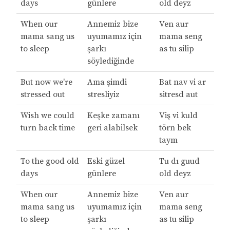
days
günlere
old deyz
When our
Annemiz bize
Ven aur
mama sang us
uyumamız için
mama seng
to sleep
şarkı
as tu silip
söylediğinde
But now we're
Ama şimdi
Bat nav vi ar
stressed out
stresliyiz
sitresd aut
Wish we could
Keşke zamanı
Viş vi kuld
turn back time
geri alabilsek
törn bek
taym
To the good old
Eski güzel
Tu dı guud
days
günlere
old deyz
When our
Annemiz bize
Ven aur
mama sang us
uyumamız için
mama seng
to sleep
şarkı
as tu silip