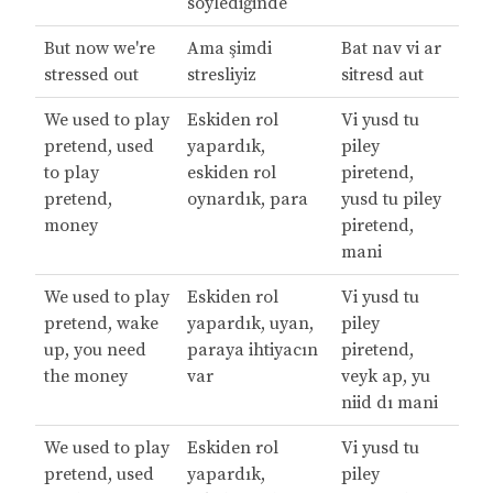
söylediğinde
But now we're
Ama şimdi
Bat nav vi ar
stressed out
stresliyiz
sitresd aut
We used to play
Eskiden rol
Vi yusd tu
pretend, used
yapardık,
piley
to play
eskiden rol
piretend,
pretend,
oynardık, para
yusd tu piley
money
piretend,
mani
We used to play
Eskiden rol
Vi yusd tu
pretend, wake
yapardık, uyan,
piley
up, you need
paraya ihtiyacın
piretend,
the money
var
veyk ap, yu
niid dı mani
We used to play
Eskiden rol
Vi yusd tu
pretend, used
yapardık,
piley