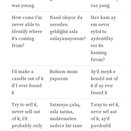
was young
vaz yang
How come I'm
Nasıl oluyor da
Hav kam ay
never able to
nereden
em nevır
identify where
geldiğini asla
eybıl tu
it's coming
anlayamıyorum?
aydentifay
from?
ver its
kaming
fırom?
I'd make a
Bulsam mum
Ay’d meyk e
candle out of it
yaparım
kendıl aut of
if I ever found
it if ay evır
it
faund it
Try to sell it,
Satmaya çalış,
Tıray tu sel it,
never sell out
asla satma,
nevır sel aut
of it, I'd
muhtemelen
of it, ay’d
probably only
sadece bir tane
pırobabli