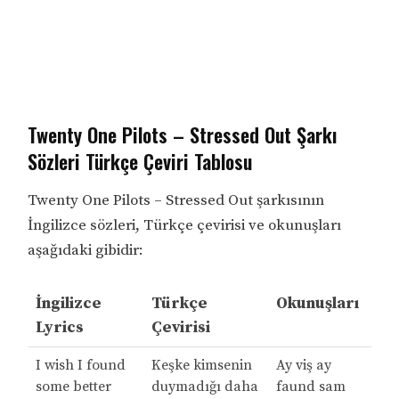
Twenty One Pilots – Stressed Out Şarkı
Sözleri Türkçe Çeviri Tablosu
Twenty One Pilots – Stressed Out şarkısının
İngilizce sözleri, Türkçe çevirisi ve okunuşları
aşağıdaki gibidir:
İngilizce
Türkçe
Okunuşları
Lyrics
Çevirisi
I wish I found
Keşke kimsenin
Ay viş ay
some better
duymadığı daha
faund sam