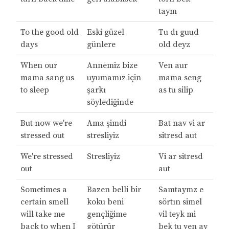
taym
To the good old
Eski güzel
Tu dı guud
days
günlere
old deyz
When our
Annemiz bize
Ven aur
mama sang us
uyumamız için
mama seng
to sleep
şarkı
as tu silip
söylediğinde
But now we're
Ama şimdi
Bat nav vi ar
stressed out
stresliyiz
sitresd aut
We're stressed
Stresliyiz
Vi ar sitresd
out
aut
Sometimes a
Bazen belli bir
Samtaymz e
certain smell
koku beni
sörtın simel
will take me
gençliğime
vil teyk mi
back to when I
götürür
bek tu ven ay