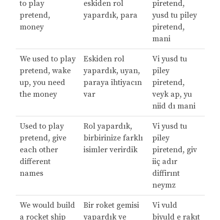
to play
eskiden rol
piretend,
pretend,
yapardık, para
yusd tu piley
money
piretend,
mani
We used to play
Eskiden rol
Vi yusd tu
pretend, wake
yapardık, uyan,
piley
up, you need
paraya ihtiyacın
piretend,
the money
var
veyk ap, yu
niid dı mani
Used to play
Rol yapardık,
Vi yusd tu
pretend, give
birbirinize farklı
piley
each other
isimler verirdik
piretend, giv
different
iiç adır
names
diffirınt
neymz
We would build
Bir roket gemisi
Vi vuld
a rocket ship
yapardık ve
biyuld e rakıt