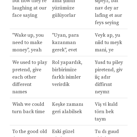
but now they're
ama şimdi
sipeyz, bat
laughing at our
yüzümüze
nav dey ar
face saying
gülüyorlar
lafing et aur
feys seying
"Wake up, you
"Uyan, para
Veyk ap, yu
need to make
kazanman
niid tu meyk
money", yeah
gerek", evet
mani, ye
We used to play
Rol yapardık,
Yusd tu piley
pretend, give
birbirimize
piretend, giv
each other
farklı isimler
iiç adır
different
verirdik
diffirınt
names
neymz
Wish we could
Keşke zamanı
Viş vi kuld
turn back time
geri alabilsek
törn bek
taym
To the good old
Eski güzel
Tu dı guud