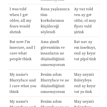
I was told
Bana yaşlanınca
Ay vaz told
when I get
tüm
ven ay get
older, all my
korkularımın
oldır, ol may
fears would
küçüleceği
fiyırz vuld
shrink
söylendi
şirink
But now I'm
Ama şimdi
Bat nav ay
insecure, and I
güvensizim ve
em insekuyr,
care what
insanların ne
end ay keyır
people think
düşündüğünü
vat pipıl tink
umursuyorum
My name's
Benim adım
May neym’z
Blurryface and
Blurryface ve ne
Bılöryfeys
I care what you
düşündüğünü
end ay keyır
think
umursuyorum
vat yu tink
My name's
Benim adım
May neym’z