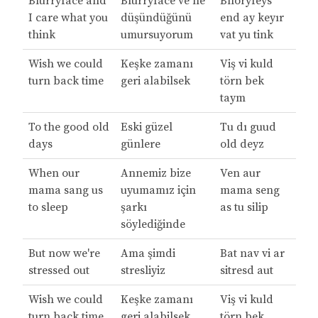
Blurryface and
Blurryface ve ne
Bılöryfeys
I care what you
düşündüğünü
end ay keyır
think
umursuyorum
vat yu tink
Wish we could
Keşke zamanı
Viş vi kuld
turn back time
geri alabilsek
törn bek
taym
To the good old
Eski güzel
Tu dı guud
days
günlere
old deyz
When our
Annemiz bize
Ven aur
mama sang us
uyumamız için
mama seng
to sleep
şarkı
as tu silip
söylediğinde
But now we're
Ama şimdi
Bat nav vi ar
stressed out
stresliyiz
sitresd aut
Wish we could
Keşke zamanı
Viş vi kuld
turn back time
geri alabilsek
törn bek