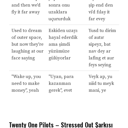
and then we'd
sonra onu
şip end den
fly it far away
uzaklara
vi’d fılay it
uçururduk
far evey
Used to dream
Eskiden uzayı
Yusd tu dirim
of outer space,
hayal ederdik
of autır
but now they're
ama şimdi
sipeyz, bat
laughing at our
yüzümüze
nav dey ar
face saying
gülüyorlar
lafing et aur
feys seying
"Wake up, you
"Uyan, para
Veyk ap, yu
need to make
kazanman
niid tu meyk
money", yeah
gerek", evet
mani, ye
Twenty One Pilots – Stressed Out Şarkısı