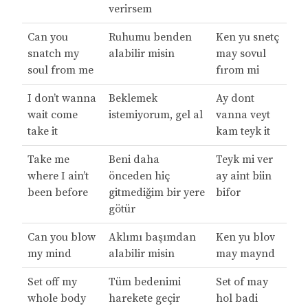
verirsem
Can you
Ruhumu benden
Ken yu snetç
snatch my
alabilir misin
may sovul
soul from me
fırom mi
I don’t wanna
Beklemek
Ay dont
wait come
istemiyorum, gel al
vanna veyt
take it
kam teyk it
Take me
Beni daha
Teyk mi ver
where I ain’t
önceden hiç
ay aint biin
been before
gitmediğim bir yere
bifor
götür
Can you blow
Aklımı başımdan
Ken yu blov
my mind
alabilir misin
may maynd
Set off my
Tüm bedenimi
Set of may
whole body
harekete geçir
hol badi