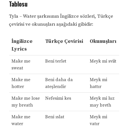
Tablosu
Tyla – Water şarkısının İngilizce sözleri, Türkçe
çevirisi ve okunuşları aşağıdaki gibidir:
İngilizce
Türkçe Çevirisi
Okunuşları
Lyrics
Make me
Beni terlet
Meyk mi sviit
sweat
Make me
Beni daha da
Meyk mi
hotter
ateşlendir
hattır
Make me lose
Nefesimi kes
Meyk mi luz
my breath
may breth
Make me
Beni ıslat
Meyk mi
water
vatır