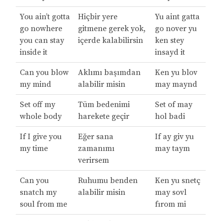
You ain’t gotta
Hiçbir yere
Yu aint gatta
go nowhere
gitmene gerek yok,
go nover yu
you can stay
içerde kalabilirsin
ken stey
inside it
insayd it
Can you blow
Aklımı başımdan
Ken yu blov
my mind
alabilir misin
may maynd
Set off my
Tüm bedenimi
Set of may
whole body
harekete geçir
hol badi
If I give you
Eğer sana
If ay giv yu
my time
zamanımı
may taym
verirsem
Can you
Ruhumu benden
Ken yu snetç
snatch my
alabilir misin
may sovl
soul from me
fırom mi