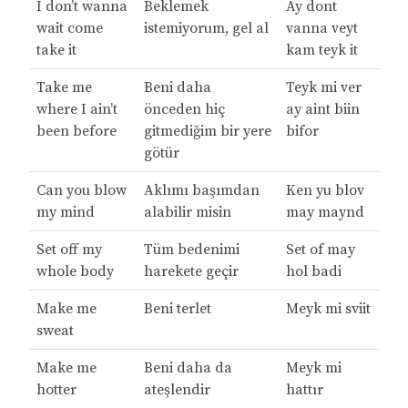
I don’t wanna
Beklemek
Ay dont
wait come
istemiyorum, gel al
vanna veyt
take it
kam teyk it
Take me
Beni daha
Teyk mi ver
where I ain’t
önceden hiç
ay aint biin
been before
gitmediğim bir yere
bifor
götür
Can you blow
Aklımı başımdan
Ken yu blov
my mind
alabilir misin
may maynd
Set off my
Tüm bedenimi
Set of may
whole body
harekete geçir
hol badi
Make me
Beni terlet
Meyk mi sviit
sweat
Make me
Beni daha da
Meyk mi
hotter
ateşlendir
hattır