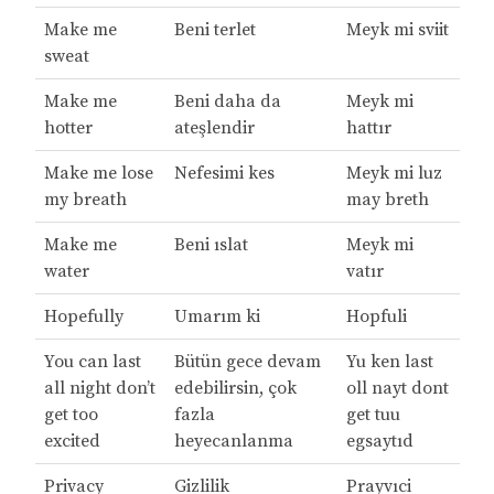
Make me
Beni terlet
Meyk mi sviit
sweat
Make me
Beni daha da
Meyk mi
hotter
ateşlendir
hattır
Make me lose
Nefesimi kes
Meyk mi luz
my breath
may breth
Make me
Beni ıslat
Meyk mi
water
vatır
Hopefully
Umarım ki
Hopfuli
You can last
Bütün gece devam
Yu ken last
all night don’t
edebilirsin, çok
oll nayt dont
get too
fazla
get tuu
excited
heyecanlanma
egsaytıd
Privacy
Gizlilik
Prayvıci