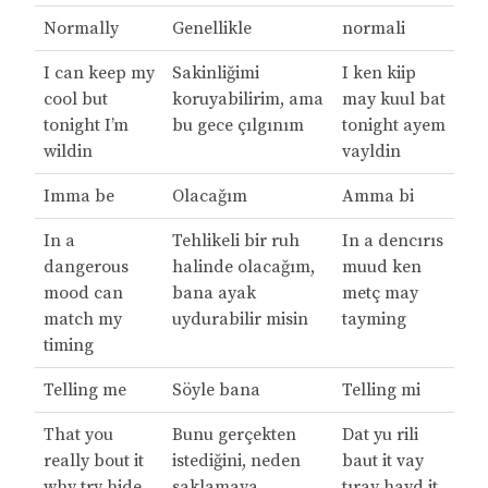
Normally
Genellikle
normali
I can keep my
Sakinliğimi
I ken kiip
cool but
koruyabilirim, ama
may kuul bat
tonight I’m
bu gece çılgınım
tonight ayem
wildin
vayldin
Imma be
Olacağım
Amma bi
In a
Tehlikeli bir ruh
In a dencırıs
dangerous
halinde olacağım,
muud ken
mood can
bana ayak
metç may
match my
uydurabilir misin
tayming
timing
Telling me
Söyle bana
Telling mi
That you
Bunu gerçekten
Dat yu rili
really bout it
istediğini, neden
baut it vay
why try hide
saklamaya
tıray hayd it