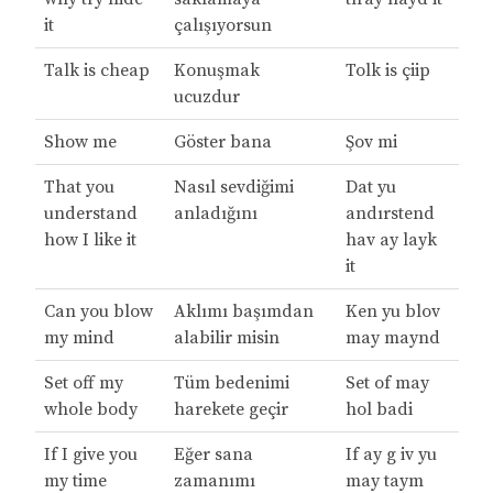
it
çalışıyorsun
Talk is cheap
Konuşmak
Tolk is çiip
ucuzdur
Show me
Göster bana
Şov mi
That you
Nasıl sevdiğimi
Dat yu
understand
anladığını
andırstend
how I like it
hav ay layk
it
Can you blow
Aklımı başımdan
Ken yu blov
my mind
alabilir misin
may maynd
Set off my
Tüm bedenimi
Set of may
whole body
harekete geçir
hol badi
If I give you
Eğer sana
If ay g iv yu
my time
zamanımı
may taym