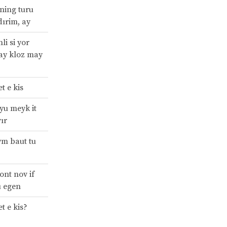
ning turu
ırim, ay
li si yor
 ay kloz may
t e kis
yu meyk it
vır
ym baut tu
ont nov if
u egen
t e kis?