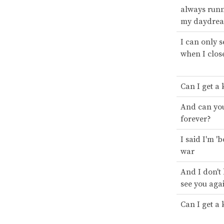
always run
my daydrea
I can only s
when I clos
Can I get a 
And can you
forever?
I said I'm 'b
war
And I don't
see you aga
Can I get a 