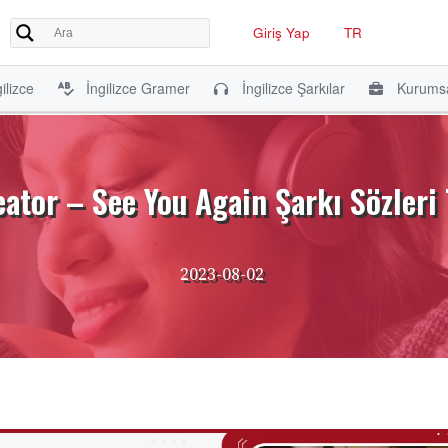
Giriş Yap
TR
ilizce
İngilizce Gramer
İngilizce Şarkılar
Kurumsa
eator – See You Again Şarkı Sözleri
2023-08-02