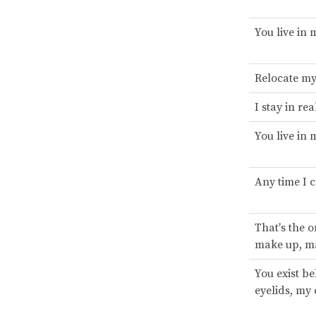
You live in
Relocate my
I stay in rea
You live in
Any time I 
That's the o
make up, m
You exist b
eyelids, my 