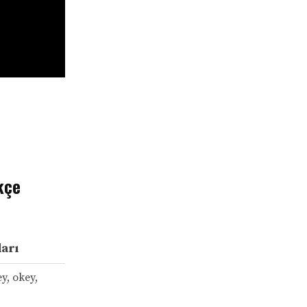
kçe
arı
y, okey,