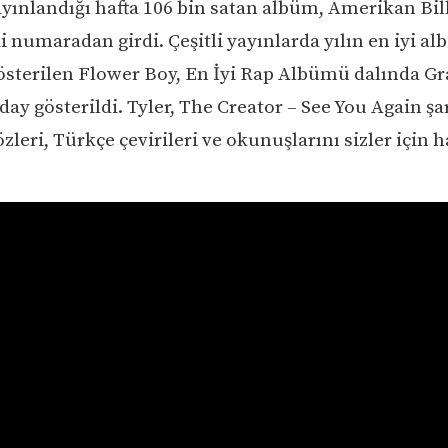
ayınlandığı hafta 106 bin satan albüm, Amerikan Bil
ki numaradan girdi. Çeşitli yayınlarda yılın en iyi a
österilen Flower Boy, En İyi Rap Albümü dalında 
ay gösterildi. Tyler, The Creator – See You Again şa
özleri, Türkçe çevirileri ve okunuşlarını sizler için h