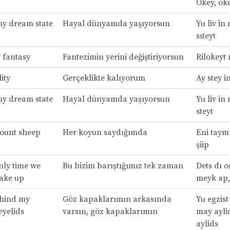
Okey, oke
 my dream state
Hayal dünyamda yaşıyorsun
Yu liv in
sıteyt
 fantasy
Fantezimin yerini değiştiriyorsun
Rilokeyt 
lity
Gerçeklikte kalıyorum
Ay stey in
 my dream state
Hayal dünyamda yaşıyorsun
Yu liv in
steyt
count sheep
Her koyun saydığımda
Eni taym
şiip
nly time we
Bu bizim barıştığımız tek zaman
Dets dı o
ake up
meyk ap,
ehind my
Göz kapaklarımın arkasında
Yu egzis
eyelids
varsın, göz kapaklarımın
may ayli
aylids