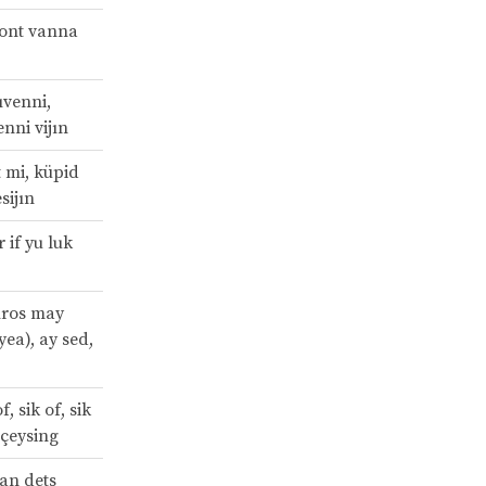
ont vanna
ıvenni,
enni vijın
 mi, küpid
sijın
 if yu luk
ıros may
ea), ay sed,
, sik of, sik
f çeysing
van dets