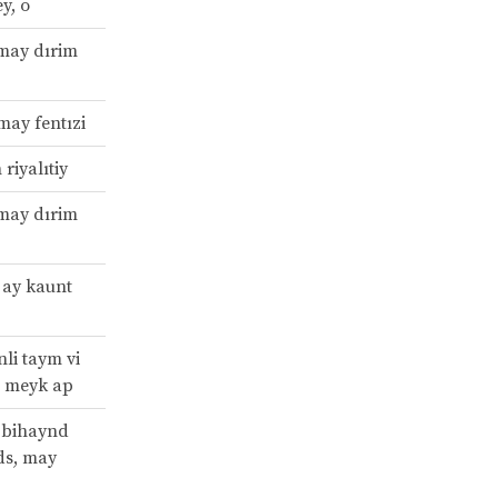
y, o
 may dırim
may fentızi
 riyalıtiy
 may dırim
 ay kaunt
nli taym vi
 meyk ap
t bihaynd
ds, may