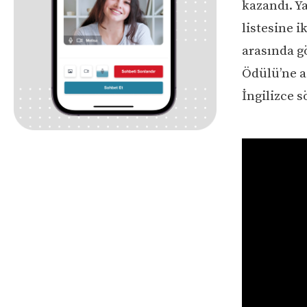
kazandı. Y
listesine i
arasında g
Ödülü’ne ad
İngilizce s