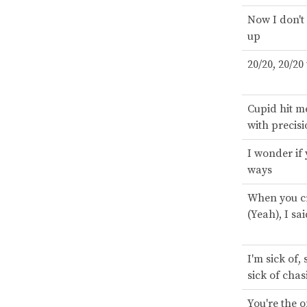
Now I don'
up
20/20, 20/20
Cupid hit m
with precis
I wonder if
ways
When you c
(Yeah), I sai
I'm sick of, 
sick of chas
You're the o