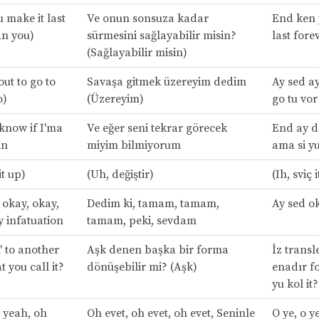
 make it last
Ve onun sonsuza kadar
End ken 
an you)
sürmesini sağlayabilir misin?
last fore
(Sağlayabilir misin)
out to go to
Savaşa gitmek üzereyim dedim
Ay sed a
o)
(Üzereyim)
go tu vor
 know if I'ma
Ve eğer seni tekrar görecek
End ay d
in
miyim bilmiyorum
ama si y
it up)
(Uh, değiştir)
(Ih, sviç 
, okay, okay,
Dedim ki, tamam, tamam,
Ay sed o
y infatuation
tamam, peki, sevdam
n' to another
Aşk denen başka bir forma
İz transl
 you call it?
dönüşebilir mi? (Aşk)
enadır f
yu kol it?
 yeah, oh
Oh evet, oh evet, oh evet, Seninle
O ye, o ye