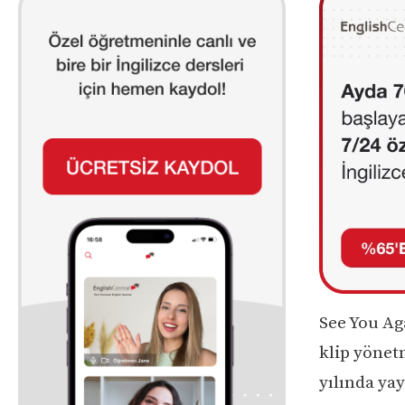
See You Aga
klip yönet
yılında ya