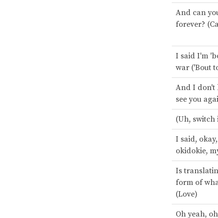
And can you
forever? (C
I said I'm 'b
war ('Bout t
And I don't
see you aga
(Uh, switch 
I said, okay
okidokie, m
Is translati
form of what
(Love)
Oh yeah, oh