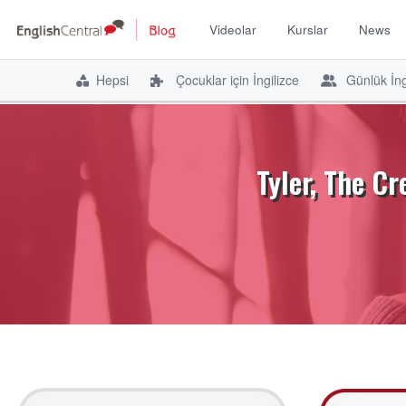
Videolar
Kurslar
News
Hepsi
Çocuklar için İngilizce
Günlük İng
İçeriğe
atla
Tyler, The Cr