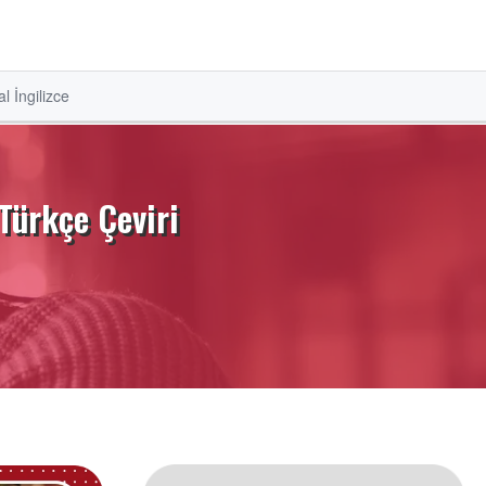
l İngilizce
 Türkçe Çeviri