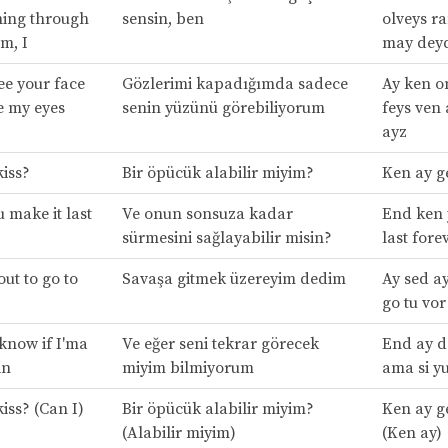
ning through
sensin, ben
olveys ra
m, I
may deyd
ee your face
Gözlerimi kapadığımda sadece
Ay ken on
e my eyes
senin yüzünü görebiliyorum
feys ven
ayz
kiss?
Bir öpücük alabilir miyim?
Ken ay ge
 make it last
Ve onun sonsuza kadar
End ken 
sürmesini sağlayabilir misin?
last fore
out to go to
Savaşa gitmek üzereyim dedim
Ay sed a
go tu vor
 know if I'ma
Ve eğer seni tekrar görecek
End ay d
in
miyim bilmiyorum
ama si y
kiss? (Can I)
Bir öpücük alabilir miyim?
Ken ay ge
(Alabilir miyim)
(Ken ay)