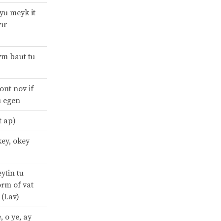
yu meyk it
vır
ym baut tu
ont nov if
u egen
it ap)
key, okey
eytin tu
orm of vat
 (Lav)
, o ye, ay