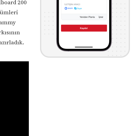
lboard 200
lbümleri
Grammy
rkısının
azırladık.