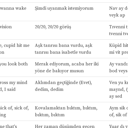
t wanna wake
Şimdi uyanmak istemiyorum
Nav ay d
veyk ap
 vision
20/20, 20/20 görüş
Tıvenni t
tvenni tv
e, cupid hit me
Aşk tanrısı bana vurdu, aşk
Küpid hit
ion
tanrısı bana isabetle vurdu
mi vit pre
 you look both
Merak ediyorum, acaba her iki
Ay vandır
yöne de bakıyor musun
bod veys
ross my mind
Aklımdan geçtiğinde (Evet),
Ven yu k
d, I said
dedim, dedim
maynd, (y
ay sed
sick of, sick of,
Kovalamaktan bıktım, bıktım,
Aym sik of
ing
bıktım, bıktım
of, sik o
ne that's
Her zaman düşümden geçen
Yuar dı 