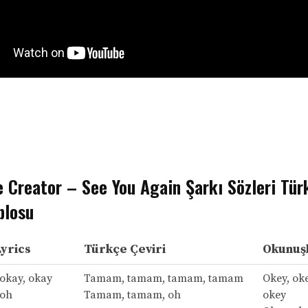
e Creator – See You Again Şarkı Sözleri Tür
blosu
Lyrics
Türkçe Çeviri
Okunuşl
 okay, okay
Tamam, tamam, tamam, tamam
Okey, oke
 oh
Tamam, tamam, oh
okey