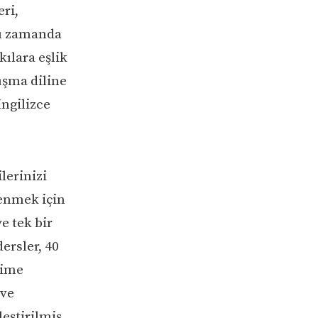
eri,
nı zamanda
kılara eşlik
uşma diline
ngilizce
lerinizi
renmek için
ye tek bir
ersler, 40
lime
 ve
leştirilmiş