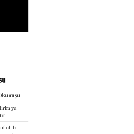
su
Okunuşu
dırim yu
tır
of ol dı