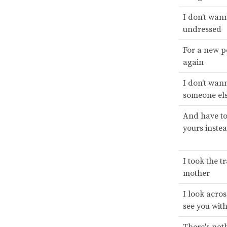
I don't wan
undressed
For a new p
again
I don't wan
someone els
And have to 
yours inste
I took the t
mother
I look acros
see you wit