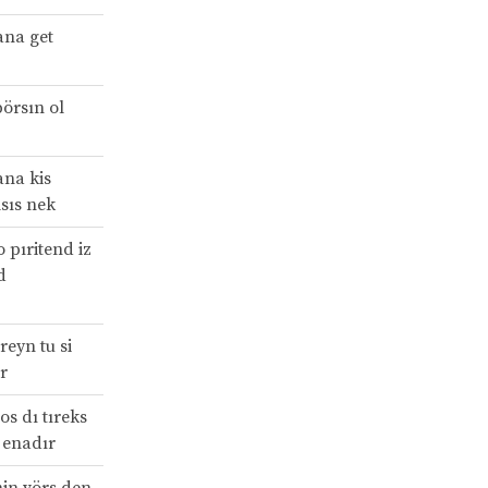
ana get
pörsın ol
ana kis
sıs nek
 pıritend iz
d
reyn tu si
r
os dı tıreks
t enadır