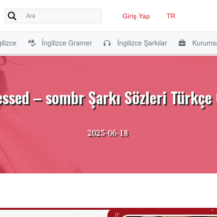
Giriş Yap
TR
ilizce
İngilizce Gramer
İngilizce Şarkılar
Kurumsa
ssed – sombr Şarkı Sözleri Türkçe 
2025-06-18