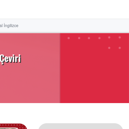
l İngilizce
Çeviri