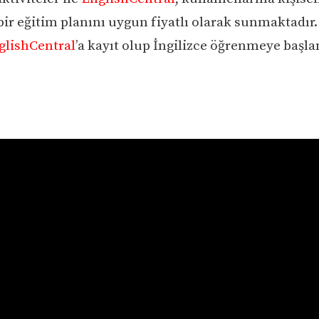
 bir eğitim planını uygun fiyatlı olarak sunmaktadır.
glishCentral
’a kayıt olup İngilizce öğrenmeye başl