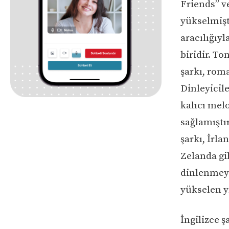
Friends” ve
yükselmişt
aracılığıy
biridir. To
şarkı, roma
Dinleyicile
kalıcı mel
sağlamıştı
şarkı, İrla
Zelanda gib
dinlenmeyi
yükselen yı
İngilizce ş