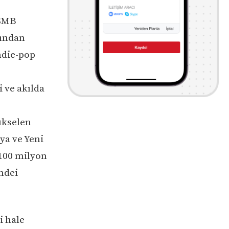
 SMB
rından
ndie-pop
i ve akılda
ükselen
ya ve Yeni
 100 milyon
ndei
i hale