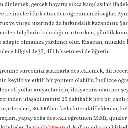
rkı dinlemek, gerçek hayatta sıkça karşılaşılan ifadel
ve kelimeleri fark etmeden öğrenmenizi sağlar. Ay
fuz ve vurgu üzerinde de farkındalık kazandırır. Şar
nilen bilgilerin kalıcılığını artırırken, günlük kon
 adapte olmanıza yardımcı olur. Kısacası, müzikle İ
dece bilgiyi değil, dili hissetmeyi de öğretir.
ğrenme sürecinizi şarkılarla desteklemek, dil beceri
in keyifli ve etkili bir yöntem olabilir. İngilizce öğ
ğlenceli yollar arayanlar için, ihtiyacınız olan her şe
erinden ulaşabilirsiniz! 25 dakikalık bire bir canlı d
rup dersleri, 30.000’den fazla interaktif videolar, ke
açları, yapay zeka destekli öğretmen MiMi, quizler
aktiviteler ile
EnglishCentral
, kullanıcılarına kişisel