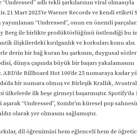
 “Undressed” adlı tekli şarkılarının viral olmasıyla
ir. 21 Mart 2025’te Warner Records ve kendi etiketi
la yayımlanan “Undressed”, onun en önemli parçala
ny Berg ile birlikte prodüktörlüğünü üstlendiği bu i
ntik ilişkilerdeki kırılganlık ve korkuları konu alır.
rle derin bir bağ kuran bu şarkının, duygusal sözler
odisi, dünya çapında büyük bir başarı yakalamasını
r. ABD’de Billboard Hot 100’de 25 numaraya kadar y
nda’da bir numara olmuş ve Birleşik Krallık, Avustral
i ülkelerde ilk beşe girmeyi başarmıştır. Spotify’da
 aşarak “Undressed”, Sombr’ın küresel pop sahnesi
ldız olarak yer olmasını sağlamıştır.
arkılar, dil öğrenimini hem eğlenceli hem de öğretic