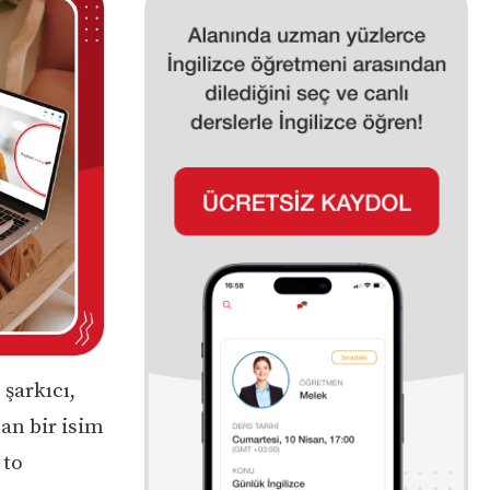
şarkıcı,
an bir isim
 to