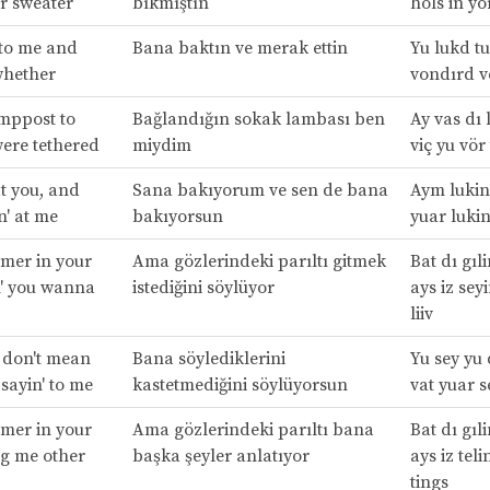
ur sweater
bıkmıştın
hols in yo
to me and
Bana baktın ve merak ettin
Yu lukd t
hether
vondırd v
amppost to
Bağlandığın sokak lambası ben
Ay vas dı 
ere tethered
miydim
viç yu vör
at you, and
Sana bakıyorum ve sen de bana
Aym lukin
n' at me
bakıyorsun
yuar lukin
mmer in your
Ama gözlerindeki parıltı gitmek
Bat dı gıl
n' you wanna
istediğini söylüyor
ays iz sey
liiv
 don't mean
Bana söylediklerini
Yu sey yu
sayin' to me
kastetmediğini söylüyorsun
vat yuar s
mmer in your
Ama gözlerindeki parıltı bana
Bat dı gıl
ing me other
başka şeyler anlatıyor
ays iz tel
tings