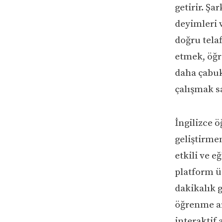
getirir. Şa
deyimleri 
doğru telaf
etmek, öğre
daha çabuk
çalışmak sa
İngilizce ö
geliştirmen
etkili ve e
platform üz
dakikalık g
öğrenme ar
interaktif 