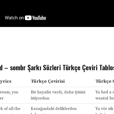
d – sombr Şarkı Sözleri Türkçe Çeviri Tablo
Lyrics
Türkçe Çevirisi
Türkçe 
dream, you
Bir hayalin vardı, daha iyisini
Yu hed a 
er
istiyordun
wantıd be
k of all the
Kazağındaki deliklerden
Yu vör sik 