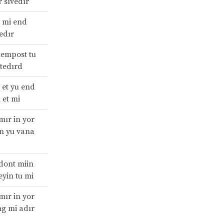
r sıvedır
u mi end
edır
lempost tu
 tedırd
 et yu end
 et mi
imır in yor
in yu vana
 dont miin
eyin tu mi
imır in yor
ing mi adır