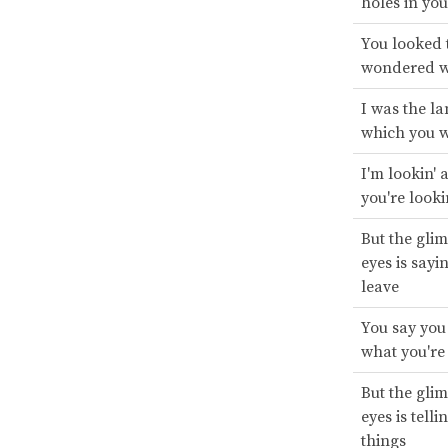
holes in yo
You looked 
wondered w
I was the l
which you w
I'm lookin' 
you're looki
But the gli
eyes is sayi
leave
You say you
what you're 
But the gli
eyes is tell
things