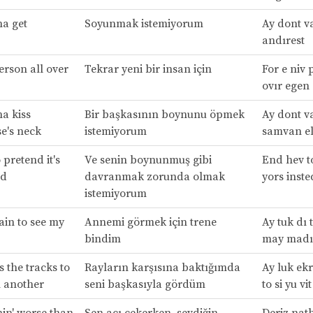
na get
Soyunmak istemiyorum
Ay dont v
andırest
erson all over
Tekrar yeni bir insan için
For e niv 
ovır egen
na kiss
Bir başkasının boynunu öpmek
Ay dont v
e's neck
istemiyorum
samvan el
pretend it's
Ve senin boynunmuş gibi
End hev to
ad
davranmak zorunda olmak
yors inste
istemiyorum
rain to see my
Annemi görmek için trene
Ay tuk dı t
bindim
may madı
s the tracks to
Rayların karşısına baktığımda
Ay luk ekr
h another
seni başkasıyla gördüm
to si yu vi