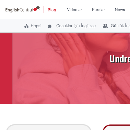
Videolar
Kurslar
News
Hepsi
Çocuklar için İngilizce
Günlük İng
İçeriğe
atla
Undre