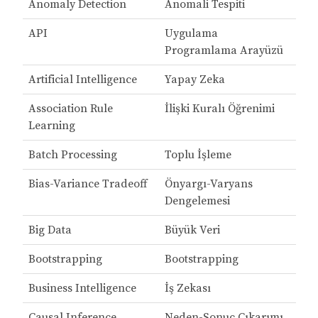
Anomaly Detection
Anomali Tespiti
API
Uygulama
Programlama Arayüzü
Artificial Intelligence
Yapay Zeka
Association Rule
İlişki Kuralı Öğrenimi
Learning
Batch Processing
Toplu İşleme
Bias-Variance Tradeoff
Önyargı-Varyans
Dengelemesi
Big Data
Büyük Veri
Bootstrapping
Bootstrapping
Business Intelligence
İş Zekası
Causal Inference
Neden-Sonuç Çıkarımı