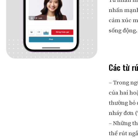
Từ nhấn mạ
nhấn mạnh 
cảm xúc mạ
sống động.
Các từ rú
– Trong ngữ
của hai hoặ
thường bỏ 
nháy đơn (‘ 
– Những th
thể rút ngắ