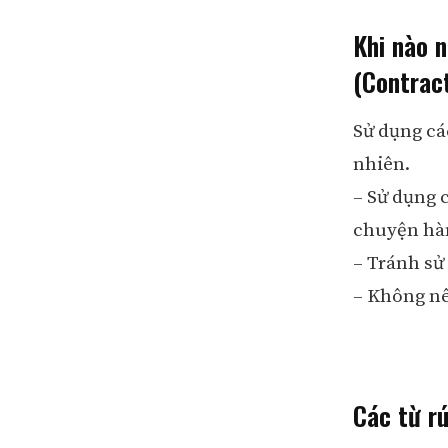
Khi nào 
(Contrac
Sử dụng các
nhiên.
– Sử dụng 
chuyện hà
– Tránh sử 
– Không nê
Các từ r