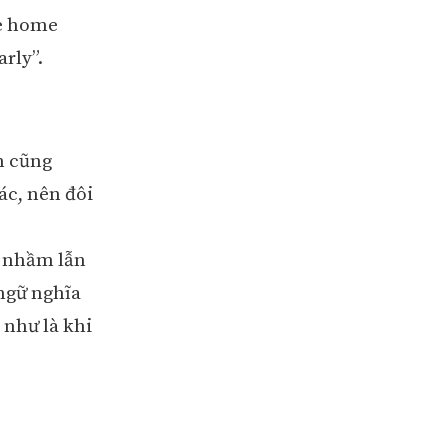
e home
rly”.
n cũng
ác, nên đôi
ây nhầm lẫn
 ngữ nghĩa
 như là khi