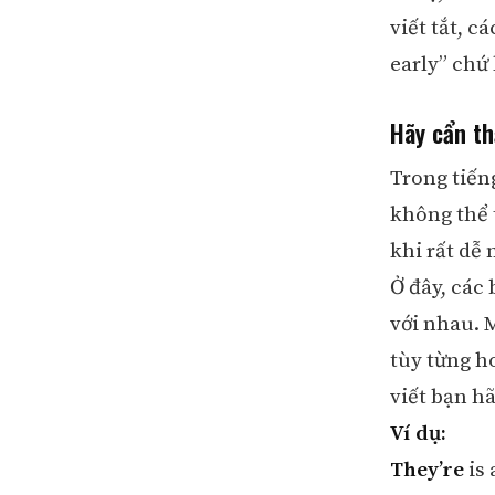
viết tắt, c
early” chứ
Hãy cẩn th
Trong tiến
không thể t
khi rất dễ
Ở đây, các
với nhau. 
tùy từng h
viết bạn h
Ví dụ:
They’re
is 