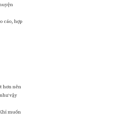
chuyện
áo cáo, hợp
ợt hơn nên
 như vậy
 Khi muốn