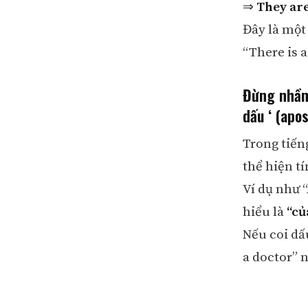
⇒
They ar
Đây là một
“There is a
Đừng nhầm 
dấu ‘ (apo
Trong tiến
thể hiện tí
Ví dụ như “
hiểu là
“củ
Nếu coi dấu
a doctor” 