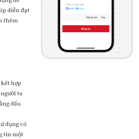
dụng để
úp diễn đạt
ạn thêm
 kết hợp
 người ta
bằng dấu
sử dụng có
g tin một