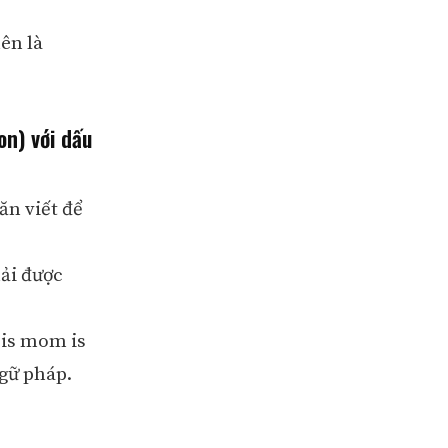
ên là
on) với dấu
ăn viết để
hải được
e is mom is
gữ pháp.