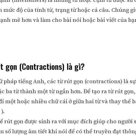
nh (Intensifiers) là những từ hoặc cụm từ được sử 
mức độ của tính từ, trạng từ hoặc cả câu. Chúng gi
nh mẽ hơn và làm cho bài nói hoặc bài viết của b
t gọn (Contractions) là gì?
 pháp tiếng Anh, các từ rút gọn (contractions) là sự
c ba từ thành một từ ngắn hơn. Để tạo ra từ rút gọn,
đi một hoặc nhiều chữ cái ở giữa hai từ và thay thế 
).
ể rút gọn được sinh ra với mục đích giúp cho người 
n số lượng âm tiết khi nói để có thể truyền đạt thôn