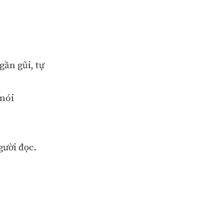
gần gũi, tự
 nói
gười đọc.