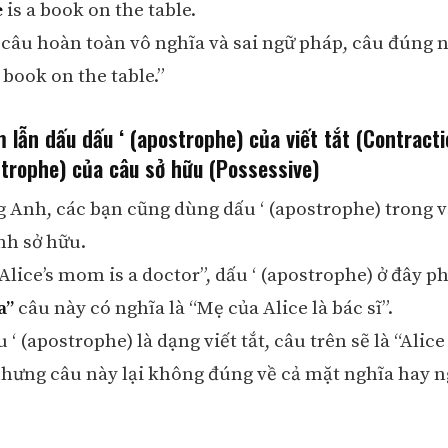
e
is a book on the table.
 câu hoàn toàn vô nghĩa và sai ngữ pháp, câu đúng n
 book on the table.”
lẫn dấu dấu ‘ (apostrophe) của viết tắt (Contracti
strophe) của câu sở hữu (Possessive)
g Anh, các bạn cũng dùng dấu ‘ (apostrophe) trong v
nh sở hữu.
Alice’s mom is a doctor”, dấu ‘ (apostrophe) ở đây p
a”
câu này có nghĩa là “Mẹ của Alice là bác sĩ”.
 ‘ (apostrophe) là dạng viết tắt, câu trên sẽ là “Alic
nhưng câu này lại không đúng về cả mặt nghĩa hay n