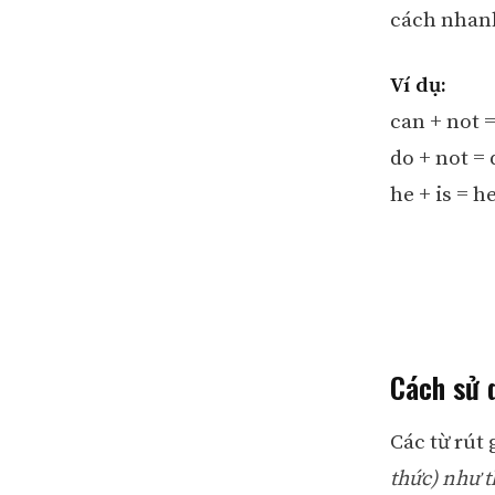
cách nhan
Ví dụ:
can + not =
do + not = 
he + is = he
Cách sử 
Các từ rút
thức) như t