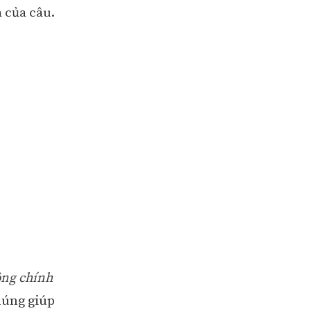
 của câu.
ông chính
húng giúp