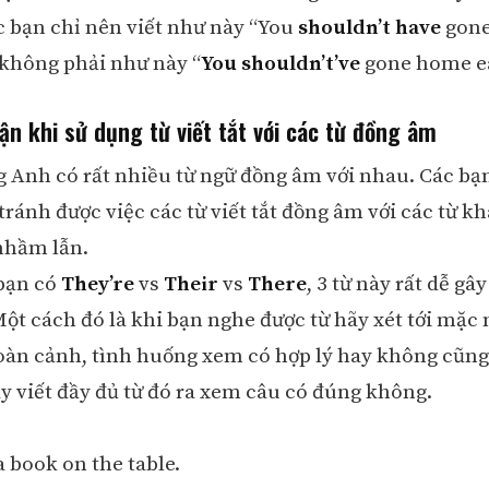
ác bạn chỉ nên viết như này “You
shouldn’t have
gon
 không phải như này “
You shouldn’t’ve
gone home ea
ận khi sử dụng từ viết tắt với các từ đồng âm
g Anh có rất nhiều từ ngữ đồng âm với nhau. Các bạ
ránh được việc các từ viết tắt đồng âm với các từ kh
 nhầm lẫn.
 bạn có
They’re
vs
Their
vs
There
, 3 từ này rất dễ g
Một cách đó là khi bạn nghe được từ hãy xét tới mặc
oàn cảnh, tình huống xem có hợp lý hay không cũng
ãy viết đầy đủ từ đó ra xem câu có đúng không.
a book on the table.