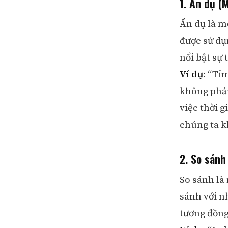
1. Ẩn dụ (
Ẩn dụ là m
được sử dụ
nổi bật sự
Ví dụ
: “Ti
không phải
việc thời g
chúng ta kh
2. So sánh 
So sánh là
sánh với n
tương đồng