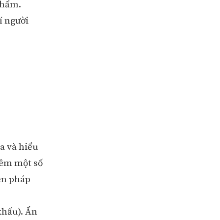
phẩm.
í người
a và hiểu
hêm một số
ện pháp
 khấu). Ẩn