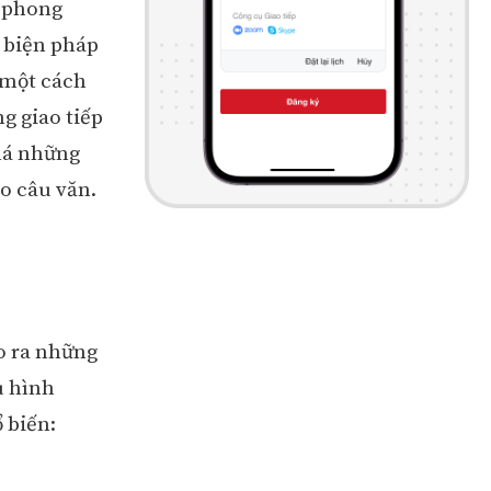
ự phong
 biện pháp
 một cách
g giao tiếp
há những
o câu văn.
o ra những
u hình
 biến: