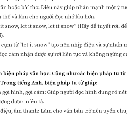
ăn hoặc bài thơ. Điều này giúp nhấn mạnh một ý t
 thể và làm cho người đọc nhớ lâu hơn.
 it snow, let it snow, let it snow” (Hãy để tuyết rơi, để
).
ại cụm từ “let it snow” tạo nên nhịp điệu và sự nhấn
đọc cảm nhận được sự rơi liên tục và không ngừng củ
a biện pháp văn học: Cũng như các biện pháp tu từ
. Trong tiếng Anh, biện pháp tu từ giúp:
h gợi hình, gợi cảm: Giúp người đọc hình dung rõ nét
tượng được miêu tả.
 điệu, âm thanh: Làm cho văn bản trở nên uyển chu