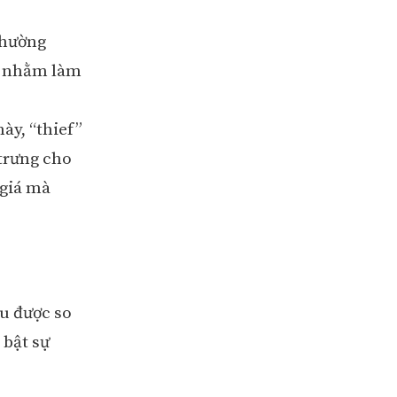
thường
c, nhằm làm
này, “thief”
trưng cho
 giá mà
au được so
 bật sự