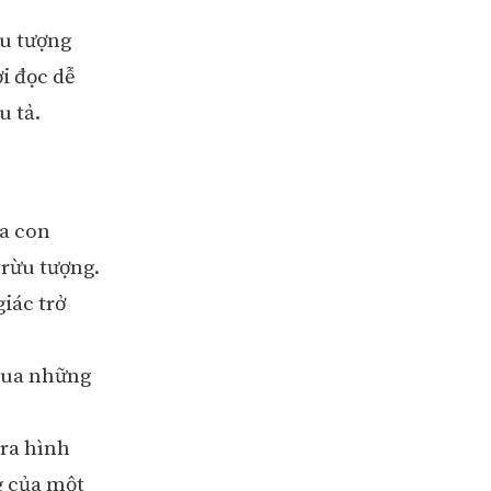
ểu tượng
i đọc dễ
 tả.
ủa con
trừu tượng.
giác trở
 qua những
 ra hình
g của một