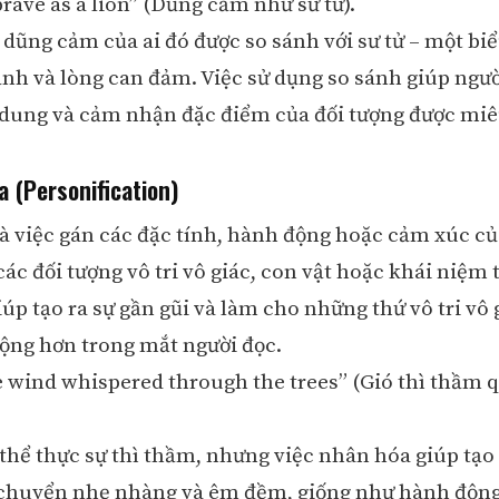
 brave as a lion” (Dũng cảm như sư tử).
g dũng cảm của ai đó được so sánh với sư tử – một bi
nh và lòng can đảm. Việc sử dụng so sánh giúp ngườ
dung và cảm nhận đặc điểm của đối tượng được miêu
a (Personification)
à việc gán các đặc tính, hành động hoặc cảm xúc c
ác đối tượng vô tri vô giác, con vật hoặc khái niệm 
úp tạo ra sự gần gũi và làm cho những thứ vô tri vô 
ộng hơn trong mắt người đọc.
e wind whispered through the trees” (Gió thì thầm
thể thực sự thì thầm, nhưng việc nhân hóa giúp tạo
 chuyển nhẹ nhàng và êm đềm, giống như hành độn