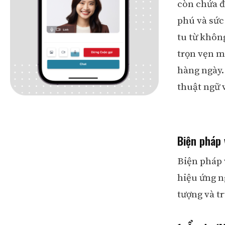
còn chứa đ
phú và sức
tu từ khôn
trọn vẹn m
hàng ngày.
thuật ngữ 
Biện pháp 
Biện pháp 
hiệu ứng n
tượng và t