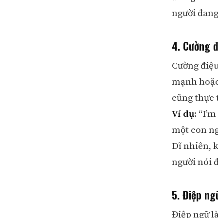
người đang
4. Cường đ
Cường điệu
mạnh hoặc 
cũng thực 
Ví dụ
: “I’
một con ng
Dĩ nhiên, 
người nói đ
5. Điệp ng
Điệp ngữ là