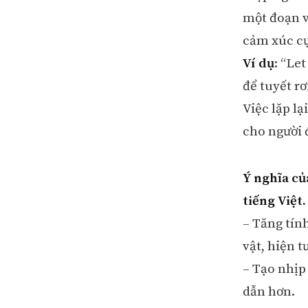
một đoạn v
cảm xúc cụ
Ví dụ
: “Let
để tuyết rơi
Việc lặp l
cho người 
Ý nghĩa củ
tiếng Việt
– Tăng tín
vật, hiện 
– Tạo nhịp
dẫn hơn.