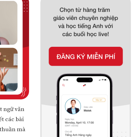
t ngữ văn
ết các bài
 thuần mà