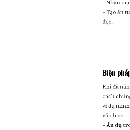
– Nhấn mạn
– Tạo ấn t
đọc.
Biện phá
Khi đã nắm
cách chúng
ví dụ minh
văn học:
–
Ẩn dụ tr