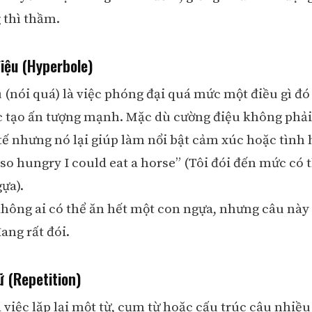
 thì thầm.
iệu (Hyperbole)
 (nói quá) là việc phóng đại quá mức một điều gì đ
tạo ấn tượng mạnh. Mặc dù cường điệu không phải
tế nhưng nó lại giúp làm nổi bật cảm xúc hoặc tình
m so hungry I could eat a horse” (Tôi đói đến mức có 
ựa).
không ai có thể ăn hết một con ngựa, nhưng câu này
ang rất đói.
ữ (Repetition)
 việc lặp lại một từ, cụm từ hoặc cấu trúc câu nhiều