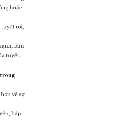
ưởng hoặc
 tuyết rơi,
 mạnh, làm
a tuyết.
 trong
 hơn về sự
yển, hấp