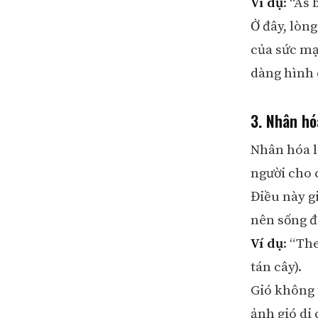
Ví dụ
: “As
Ở đây, lòn
của sức mạ
dàng hình 
3. Nhân hó
Nhân hóa l
người cho c
Điều này gi
nên sống đ
Ví dụ
: “Th
tán cây).
Gió không 
ảnh gió di