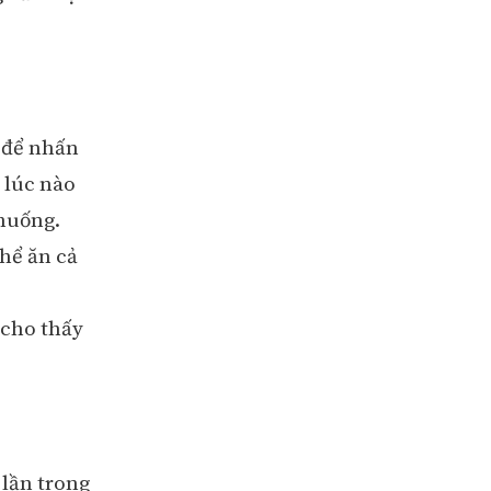
ó để nhấn
 lúc nào
 huống.
thể ăn cả
 cho thấy
 lần trong