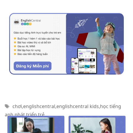
Thẻ
chơi
,
englishcentral
,
englishcentral kids
,
học tiếng
anh
,
phát triển
,
trẻ