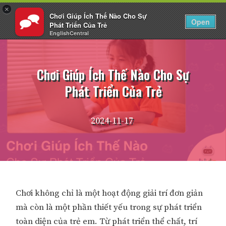
×
Chơi Giúp Ích Thế Nào Cho Sự
VI
Đăng nhập
Open
Phát Triển Của Trẻ
EnglishCentral
Chuyển
đến
nội
Chơi Giúp Ích Thế Nào Cho Sự
dung
Phát Triển Của Trẻ
2024-11-17
Chơi không chỉ là một hoạt động giải trí đơn giản
mà còn là một phần thiết yếu trong sự phát triển
toàn diện của trẻ em. Từ phát triển thể chất, trí