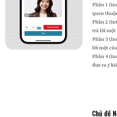
Phần 1 (In
quen thuộc 
Phần 2 (In
trả lời một
Phần 3 (In
lời một câu
Phần 4 (In
đưa ra ý ki
Chủ đề N