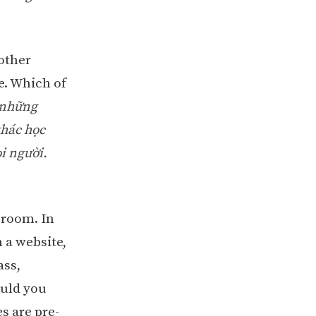
 other
e. Which of
 những
khác học
i người.
sroom. In
 a website,
ass,
ould you
es are pre-