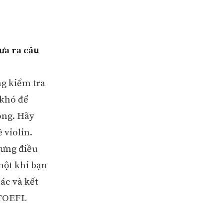
ưa ra câu
g kiểm tra
 khó để
ông. Hãy
 violin.
hưng điều
một khi bạn
ác và kết
 TOEFL