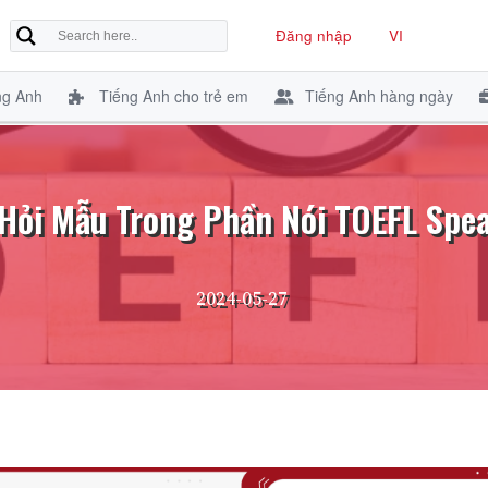
Đăng nhập
VI
ng Anh
Tiếng Anh cho trẻ em
Tiếng Anh hàng ngày
Hỏi Mẫu Trong Phần Nói TOEFL Spe
2024-05-27