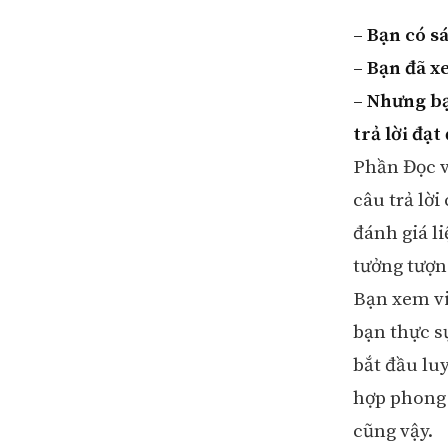
– Bạn có s
– Bạn đã x
– Nhưng bạ
trả lời đạ
Phần Đọc v
câu trả lờ
đánh giá l
tưởng tượn
Bạn xem vi
bạn thực s
bắt đầu lu
hợp phong 
cũng vậy.