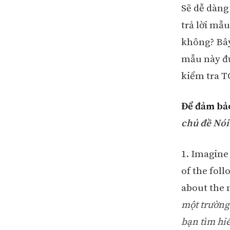
Sẽ dễ dàng
trả lời mẫu
không? Bây
mẫu này đư
kiểm tra 
Để đảm bảo
chủ đề Nó
1. Imagine
of the fol
about the
một trường 
bạn tìm hiể