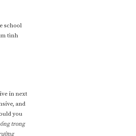
he school
àm tình
ive in next
nsive, and
would you
sống trong
trường