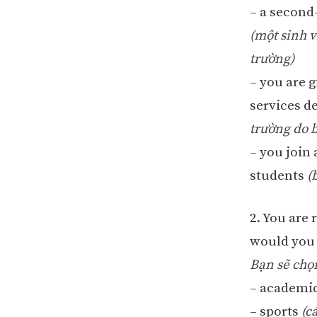
– a second
(một sinh 
trường)
– you are 
services 
trường do b
– you join
students
(
2. You are 
would you
Bạn sẽ chọn
– academi
– sports
(c