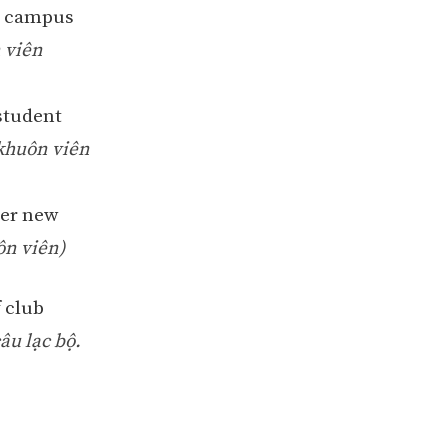
le campus
 viên
student
 khuôn viên
her new
ôn viên)
f club
âu lạc bộ.