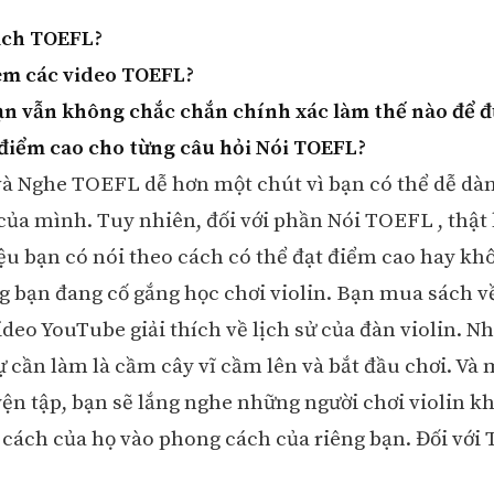
ách TOEFL?
em các video TOEFL?
n vẫn không chắc chắn chính xác làm thế nào để đ
t điểm cao cho từng câu hỏi Nói TOEFL?
à Nghe TOEFL dễ hơn một chút vì bạn có thể dễ dàn
i của mình. Tuy nhiên, đối với phần Nói TOEFL , thật
iệu bạn có nói theo cách có thể đạt điểm cao hay kh
g bạn đang cố gắng học chơi violin. Bạn mua sách về
deo YouTube giải thích về lịch sử của đàn violin. N
ự cần làm là cầm cây vĩ cầm lên và bắt đầu chơi. Và 
yện tập, bạn sẽ lắng nghe những người chơi violin kh
cách của họ vào phong cách của riêng bạn. Đối với