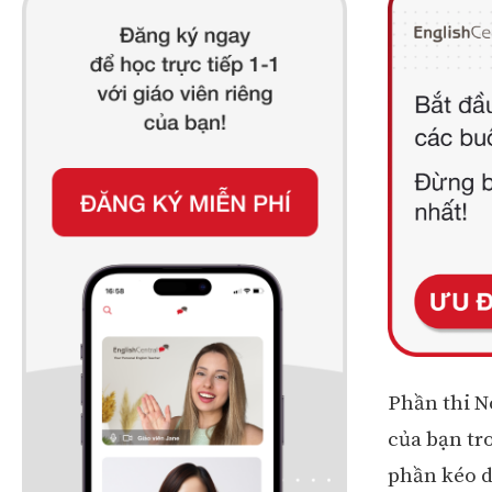
Phần thi N
của bạn tr
phần kéo dà