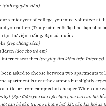
r
(tình nguyện viên)
your senior year of college, you must volunteer at t
ould you rather: (Trong năm cuối đại học, bạn phải l
n tại thư viện trường. Bạn có muốn:
oks
(xếp chồng sách)
children
(đọc cho trẻ em)
h Internet searches
(trợ giúp tìm kiếm trên Internet)
e been asked to choose between two apartments to l
one apartment is near the campus but slightly expe
is a little far from campus but cheaper. Which one 
d why?
(Bạn được yêu cầu lựa chọn giữa hai căn hộ để 
 một căn hộ gần trường nhưng hơi đắt, căn kia hơi xa 