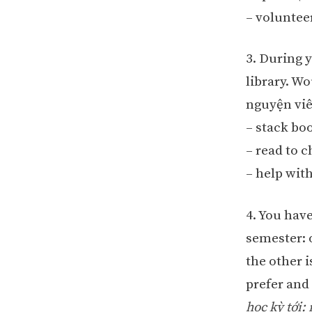
– voluntee
3. During 
library. W
nguyện viê
– stack bo
– read to 
– help wit
4. You hav
semester: 
the other 
prefer an
học kỳ tới: