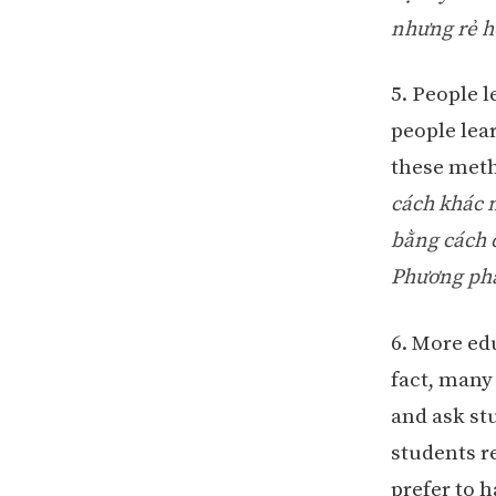
nhưng rẻ hơ
5. People l
people lear
these meth
cách khác 
bằng cách 
Phương pháp
6. More ed
fact, many
and ask st
students r
prefer to h