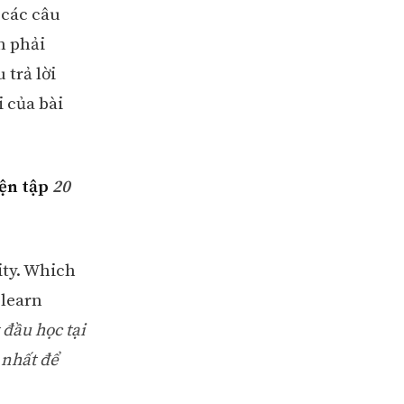
 các câu
h phải
trả lời
 của bài
yện tập
20
ity. Which
 learn
đầu học tại
 nhất để