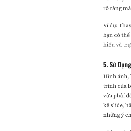
rõ ràng mà
Ví dụ: Tha
bạn có thể
hiểu và trự
5. Sử Dụng
Hình ảnh, b
trình của 
vừa phải đ
kế slide, h
những ý ch