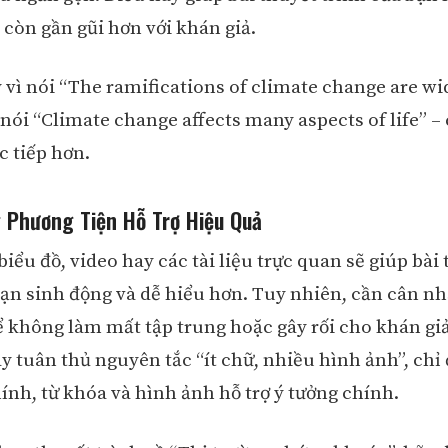
 còn gần gũi hơn với khán giả.
y vì nói “The ramifications of climate change are wi
 nói “Climate change affects many aspects of life” –
c tiếp hơn.
 Phương Tiện Hỗ Trợ Hiệu Quả
iểu đồ, video hay các tài liệu trực quan sẽ giúp bài
bạn sinh động và dễ hiểu hơn. Tuy nhiên, cần cân n
ể không làm mất tập trung hoặc gây rối cho khán giả
ãy tuân thủ nguyên tắc “ít chữ, nhiều hình ảnh”, chỉ 
ính, từ khóa và hình ảnh hỗ trợ ý tưởng chính.