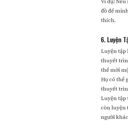
Ví dụ: Nếu
đồ để minh
thích.
6. Luyện T
Luyện tập 
thuyết trì
thể mời mộ
Họ có thể 
thuyết trìn
Luyện tập 
còn luyện 
người khác