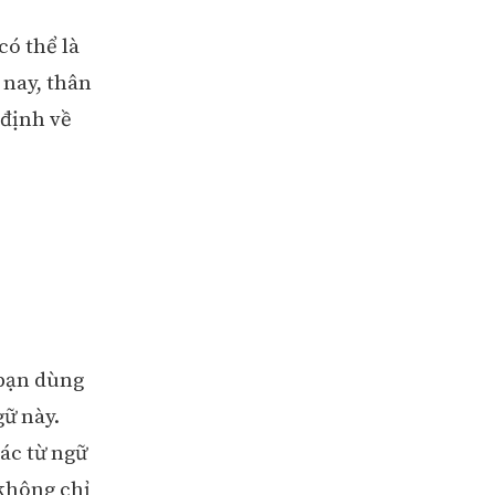
có thể là
 nay, thân
 định về
 bạn dùng
ữ này.
các từ ngữ
 không chỉ