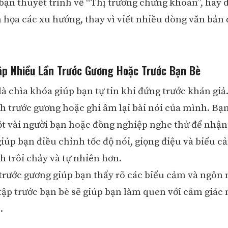
 bạn thuyết trình về “Thị trường chứng khoán”, hãy 
 họa các xu hướng, thay vì viết nhiều dòng văn bản 
ập Nhiều Lần Trước Gương Hoặc Trước Bạn Bè
là chìa khóa giúp bạn tự tin khi đứng trước khán giả
nh trước gương hoặc ghi âm lại bài nói của mình. Bạ
t vài người bạn hoặc đồng nghiệp nghe thử để nhận
giúp bạn điều chỉnh tốc độ nói, giọng điệu và biểu c
h trôi chảy và tự nhiên hơn.
trước gương giúp bạn thấy rõ các biểu cảm và ngôn n
tập trước bạn bè sẽ giúp bạn làm quen với cảm giác 
.