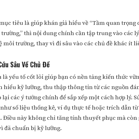
 mục tiêu là giúp khán giả hiểu về “Tầm quan trọng 
trường,” thì nội dung chính cần tập trung vào các lý
 môi trường, thay vì đi sâu vào các chủ đề khác ít l
Cứu Sâu Về Chủ Đề
 là yếu tố cốt lõi giúp bạn có nền tảng kiến thức vữ
m hiểu kỹ lưỡng, thu thập thông tin từ các nguồn đán
 lại các ý tưởng chính để sắp xếp một cách hợp lý. 
 như số liệu thống kê, ví dụ thực tế hoặc trích dẫn từ
. Điều này không chỉ tăng tính thuyết phục mà còn
vì đã chuẩn bị kỹ lưỡng.