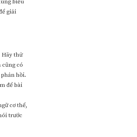
dùng biểu
để giải
. Hãy thử
n cũng có
 phản hồi.
ảm để bài
gữ cơ thể,
nói trước