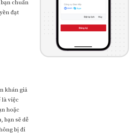
p bạn chuẩn
uyền đạt
ốn khán giả
 là việc
bạn hoặc
, bạn sẽ dễ
hông bị đi