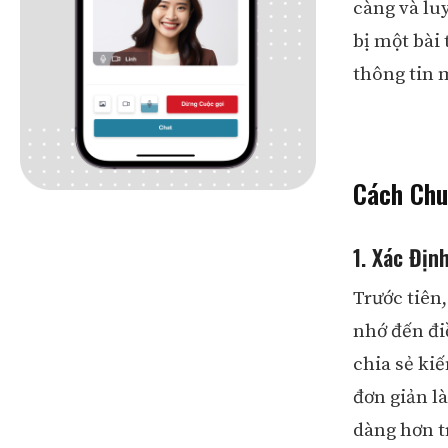
càng và lu
bị một bài
thông tin 
Cách Chu
1. Xác Địn
Trước tiên
nhớ đến điề
chia sẻ ki
đơn giản là
dàng hơn t