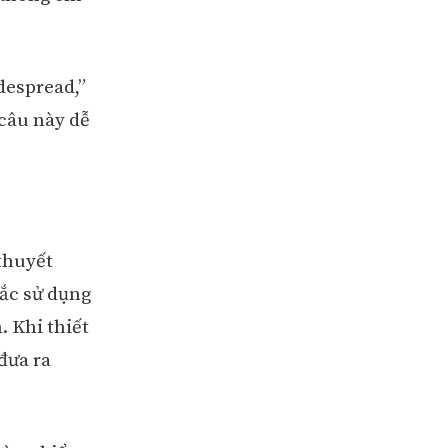
despread,”
 câu này dễ
 thuyết
hắc sử dụng
. Khi thiết
đưa ra