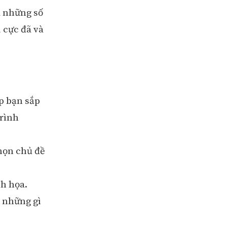
a những số
 cực đã và
p bạn sắp
trình
họn chủ đề
nh họa.
 những gì