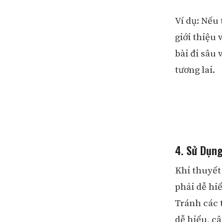
Ví dụ: Nếu
giới thiệu
bài đi sâu 
tương lai.
4. Sử Dụng
Khi thuyết
phải dễ hi
Tránh các t
dễ hiểu, c