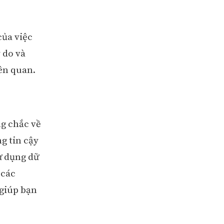
của việc
 do và
iên quan.
ng chắc về
g tin cậy
Sử dụng dữ
 các
 giúp bạn