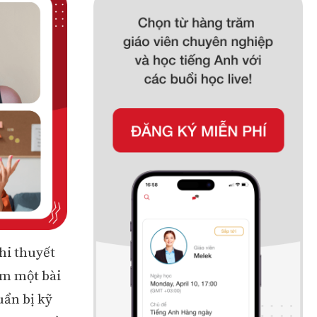
hi thuyết
àm một bài
uẩn bị kỹ