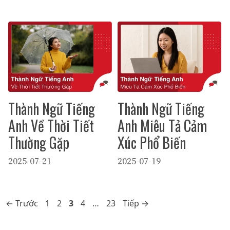
Thành Ngữ Tiếng
Thành Ngữ Tiếng
Anh Về Thời Tiết
Anh Miêu Tả Cảm
Thường Gặp
Xúc Phổ Biến
2025-07-21
2025-07-19
Trang
Trang
Trang
Trang
Trang
←
Trước
1
2
3
4
…
23
Tiếp
→