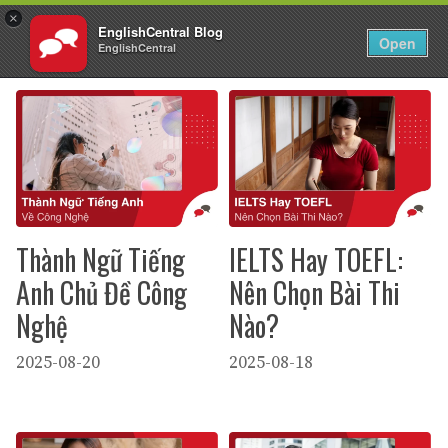
×
EnglishCentral Blog
VI
Đăng nhập
Open
EnglishCentral
Chuyển
đến
nội
dung
Thành Ngữ Tiếng
IELTS Hay TOEFL:
Anh Chủ Đề Công
Nên Chọn Bài Thi
Nghệ
Nào?
2025-08-20
2025-08-18