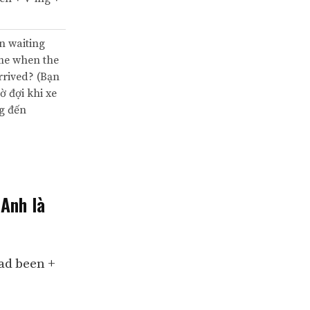
n waiting
ime when the
arrived? (Bạn
ờ đợi khi xe
g đến
 Anh là
ad been +