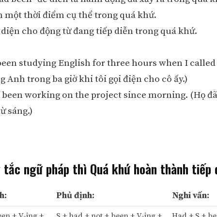
n một thời điểm cụ thể trong quá khứ.
i diện cho động từ đang tiếp diễn trong quá khứ.
been studying English for three hours when I called 
g Anh trong ba giờ khi tôi gọi điện cho cô ấy.)
 been working on the project since morning. (Họ đã
ừ sáng.)
 tắc ngữ pháp thì Quá khứ hoàn thành tiếp 
h:
Phủ định:
Nghi vấn:
een + V-ing +
S + had + not + been + V-ing +
Had + S + be