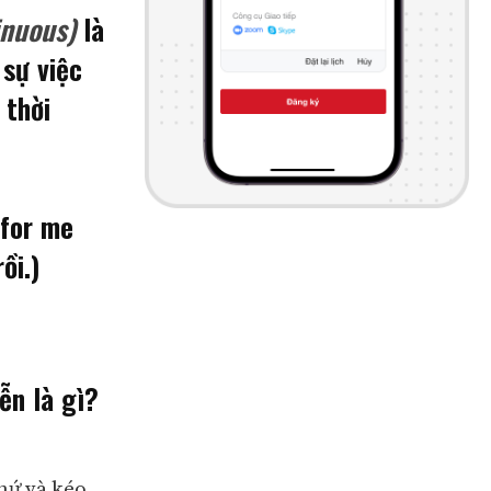
inuous)
là
 sự việc
 thời
 for me
ồi.)
ễn là gì?
hứ và kéo