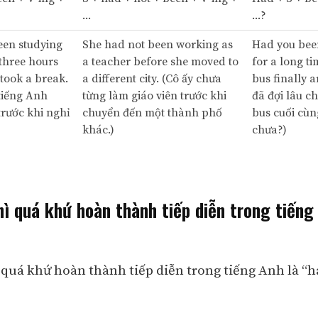
...
...?
een studying
She had not been working as
Had you bee
 three hours
a teacher before she moved to
for a long t
 took a break.
a different city. (Cô ấy chưa
bus finally 
tiếng Anh
từng làm giáo viên trước khi
đã đợi lâu ch
trước khi nghỉ
chuyển đến một thành phố
bus cuối cùn
khác.)
chưa?)
ì quá khứ hoàn thành tiếp diễn trong tiếng
 quá khứ hoàn thành tiếp diễn trong tiếng Anh là “h