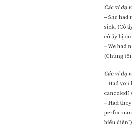
Các ví dụ 
– She had n
sick. (Cô 
cô ấy bị ốm
– We had n
(Chúng tôi
Các ví dụ 
– Had you 
canceled? 
– Had they
performanc
biểu diễn?)