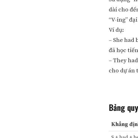
dài cho đế
“V-ing” đạ
Ví dụ:
– She had 
đã học tiến
– They had
cho dự án t
Bảng quy
Khẳng địn
S + had + b