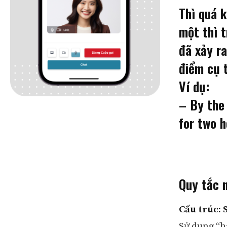
Thì quá k
một thì 
đã xảy ra
điểm cụ 
Ví dụ:
– By the 
for two h
Quy tắc n
Cấu trúc: 
Sử dụng “h