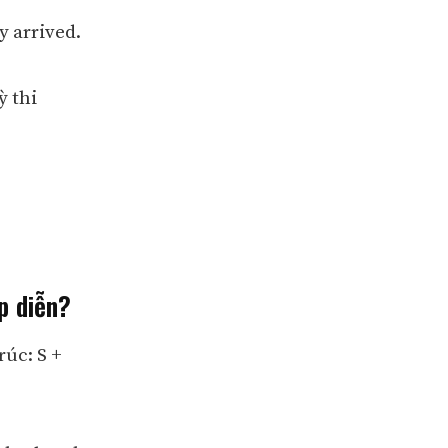
y arrived.
ỳ thi
p diễn?
rúc: S +