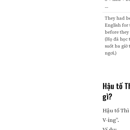
...
They had b
English for
before they
(Họ đã học 
suốt ba giờ 
ngơi.)
Hậu tố Th
gì?
Hậu tố Thì
V-ing”.
Ví dụ: