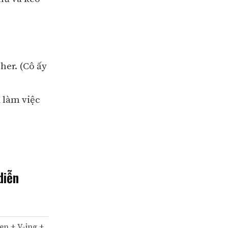
her. (Cô ấy
 làm việc
diễn
en + V-ing +