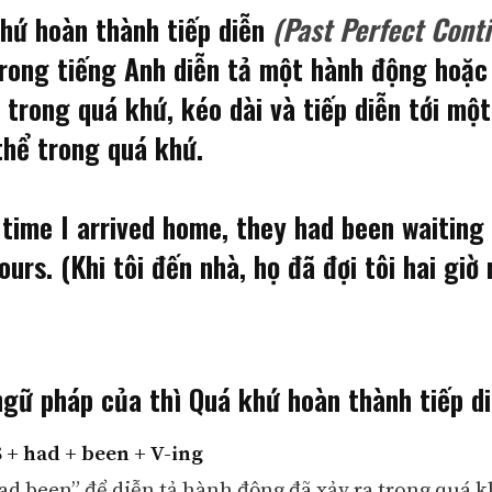
hứ hoàn thành tiếp diễn
(Past Perfect Cont
trong tiếng Anh diễn tả một hành động hoặc
 trong quá khứ, kéo dài và tiếp diễn tới một
thể trong quá khứ.
time I arrived home, they had been waiting
ours. (Khi tôi đến nhà, họ đã đợi tôi hai giờ r
gữ pháp của thì Quá khứ hoàn thành tiếp di
S + had + been + V-ing
ad been” để diễn tả hành động đã xảy ra trong quá k