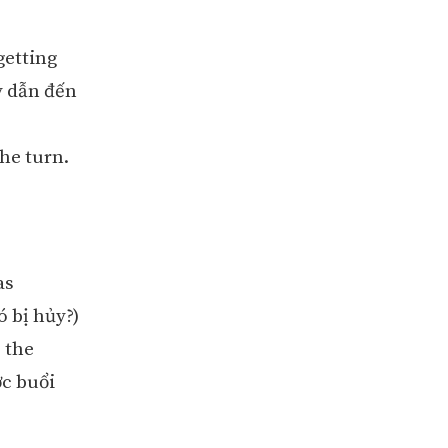
getting
y dẫn đến
he turn.
as
 bị hủy?)
 the
ớc buổi