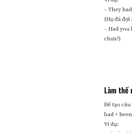
– They had 
(Họ đã đợi 
– Had you 
chưa?)
Làm thế 
Để tạo câu 
had + been 
Ví dụ: