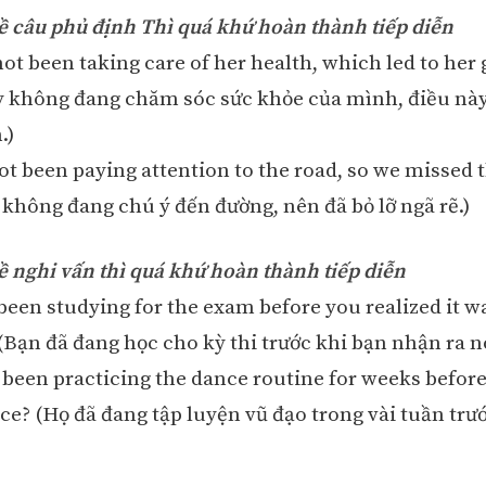
về câu phủ định Thì quá khứ hoàn thành tiếp diễn
ot been taking care of her health, which led to her 
ấy không đang chăm sóc sức khỏe của mình, điều nà
.)
ot been paying attention to the road, so we missed t
 không đang chú ý đến đường, nên đã bỏ lỡ ngã rẽ.)
về nghi vấn thì quá khứ hoàn thành tiếp diễn
been studying for the exam before you realized it w
(Bạn đã đang học cho kỳ thi trước khi bạn nhận ra nó
 been practicing the dance routine for weeks before
e? (Họ đã đang tập luyện vũ đạo trong vài tuần trư