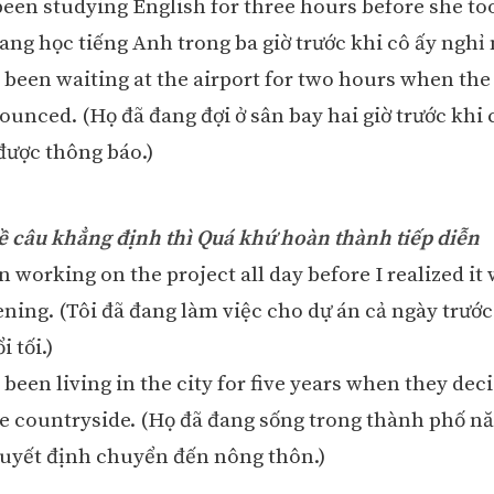
been studying English for three hours before she to
ang học tiếng Anh trong ba giờ trước khi cô ấy nghỉ 
 been waiting at the airport for two hours when the 
nounced. (Họ đã đang đợi ở sân bay hai giờ trước khi
được thông báo.)
về câu khẳng định thì Quá khứ hoàn thành tiếp diễn
n working on the project all day before I realized it
ening. (Tôi đã đang làm việc cho dự án cả ngày trướ
i tối.)
been living in the city for five years when they dec
e countryside. (Họ đã đang sống trong thành phố 
quyết định chuyển đến nông thôn.)