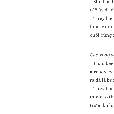
– She had 
(Cô ấy đã đ
– They had
finally an
cuối cùng 
Các ví dụ 
– I had bee
already ev
ra đã là buổ
– They had 
move to th
trước khi 