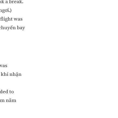
ok a break.
ngơi.)
flight was
 chuyến bay
 was
c khi nhận
ided to
năm năm