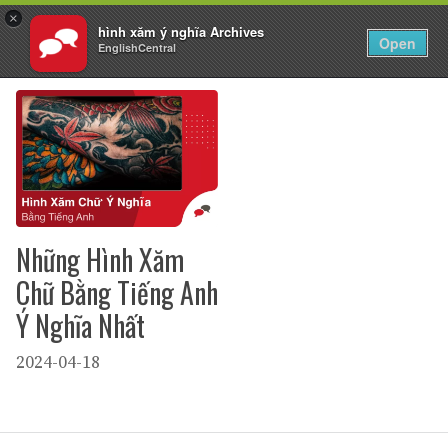
×
hình xăm ý nghĩa Archives
VI
Đăng nhập
Open
EnglishCentral
Chuyển
đến
nội
dung
Những Hình Xăm
Chữ Bằng Tiếng Anh
Ý Nghĩa Nhất
2024-04-18