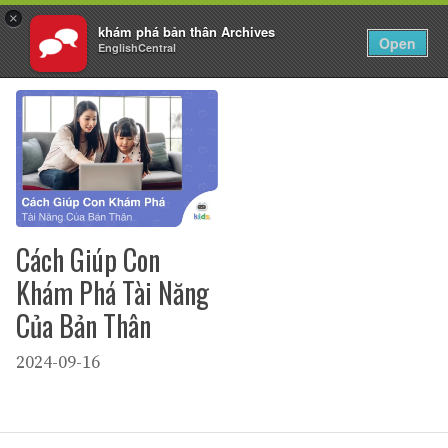
×
khám phá bản thân Archives
VI
Đăng nhập
Open
EnglishCentral
Chuyển
đến
nội
dung
Cách Giúp Con
Khám Phá Tài Năng
Của Bản Thân
2024-09-16