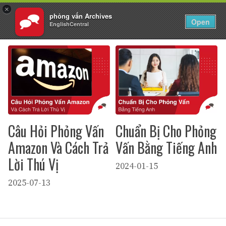
×
phỏng vấn Archives
VI
Đăng nhập
Open
EnglishCentral
Chuyển
đến
nội
dung
Câu Hỏi Phỏng Vấn
Chuẩn Bị Cho Phỏng
Amazon Và Cách Trả
Vấn Bằng Tiếng Anh
Lời Thú Vị
2024-01-15
2025-07-13