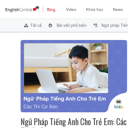
Video
Khóa học
News
Chuyển
đến
Tất cả
Bài viết phổ biến
Ngữ pháp Tiế
nội
dung
Ngữ Pháp Tiếng Anh Cho Trẻ Em: Các