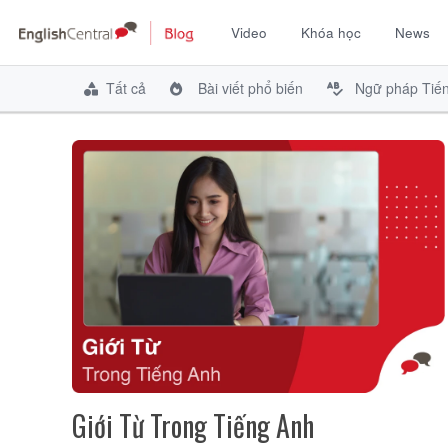
Video
Khóa học
News
Chuyển
đến
Tất cả
Bài viết phổ biến
Ngữ pháp Tiế
nội
dung
Giới Từ Trong Tiếng Anh