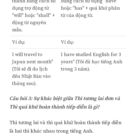
thành bằng cách sử
bằng cách sử dụng "have"
dụng trợ động từ
hoặc "has" + quá khứ phân
"will" hoặc "shall" +
từ của động từ.
động từ nguyên
mẫu.
Ví dụ:
Ví dụ:
I will travel to
I have studied English for 3
Japan next month"
years" (Tôi đã học tiếng Anh
(Tôi sẽ đi du lịch
trong 3 năm).
đến Nhật Bản vào
tháng sau).
Câu hỏi 3: Sự khác biệt giữa Thì tương lai đơn và
Thì quá khứ hoàn thành tiếp diễn là gì?
Thì tương lai và thì quá khứ hoàn thành tiếp diễn
là hai thì khác nhau trong tiếng Anh.