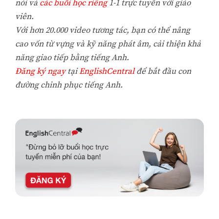
nói và
các buổi học riêng
1-1 trực tuyến với giáo
viên.
Với hơn 20.000 video tương tác, bạn có thể nâng
cao vốn từ vựng và kỹ năng phát âm, cải thiện khả
năng giao tiếp bằng tiếng Anh.
Đăng ký ngay
tại
EnglishCentral
để bắt đầu con
đường chinh phục tiếng Anh.