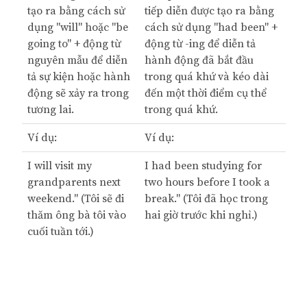
tạo ra bằng cách sử
tiếp diễn được tạo ra bằng
dụng "will" hoặc "be
cách sử dụng "had been" +
going to" + động từ
động từ -ing để diễn tả
nguyên mẫu để diễn
hành động đã bắt đầu
tả sự kiện hoặc hành
trong quá khứ và kéo dài
động sẽ xảy ra trong
đến một thời điểm cụ thể
tương lai.
trong quá khứ.
Ví dụ:
Ví dụ:
I will visit my
I had been studying for
grandparents next
two hours before I took a
weekend." (Tôi sẽ đi
break." (Tôi đã học trong
thăm ông bà tôi vào
hai giờ trước khi nghỉ.)
cuối tuần tới.)