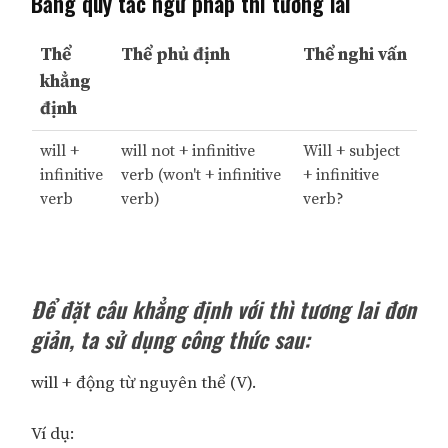
Bảng quy tắc ngữ pháp thì tương lai
Thể
Thể phủ định
Thể nghi vấn
khẳng
định
will +
will not + infinitive
Will + subject
infinitive
verb (won't + infinitive
+ infinitive
verb
verb)
verb?
Để đặt câu khẳng định với thì tương lai đơn
giản, ta sử dụng công thức sau:
will + động từ nguyên thể (V).
Ví dụ: