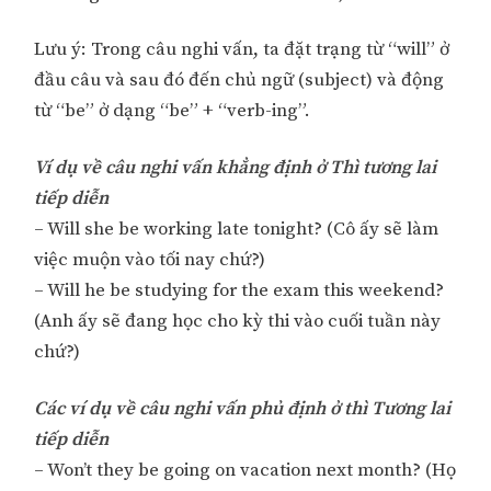
Lưu ý: Trong câu nghi vấn, ta đặt trạng từ “will” ở
đầu câu và sau đó đến chủ ngữ (subject) và động
từ “be” ở dạng “be” + “verb-ing”.
Ví dụ về câu nghi vấn khẳng định ở Thì tương lai
tiếp diễn
– Will she be working late tonight? (Cô ấy sẽ làm
việc muộn vào tối nay chứ?)
– Will he be studying for the exam this weekend?
(Anh ấy sẽ đang học cho kỳ thi vào cuối tuần này
chứ?)
Các ví dụ về câu nghi vấn phủ định ở thì Tương lai
tiếp diễn
– Won’t they be going on vacation next month? (Họ