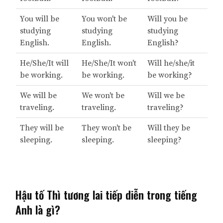
You will be
You won't be
Will you be
studying
studying
studying
English.
English.
English?
He/She/It will
He/She/It won't
Will he/she/it
be working.
be working.
be working?
We will be
We won't be
Will we be
traveling.
traveling.
traveling?
They will be
They won't be
Will they be
sleeping.
sleeping.
sleeping?
Hậu tố Thì tương lai tiếp diễn trong tiếng
Anh là gì?