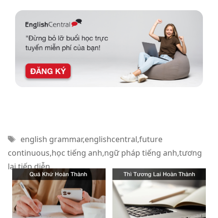
Thẻ
english grammar
,
englishcentral
,
future
continuous
,
học tiếng anh
,
ngữ pháp tiếng anh
,
tương
lai tiếp diễn