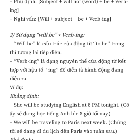
– Phủ định: [Subject + will not (won’t) + be + Verb-
ing]
– Nghi vấn: [Will + subject + be + Verb-ing]
2/ Sử dụng “will be” + Verb-ing:
– “Will be” là cấu trúc của động từ “to be” trong
thì tương lai tiếp diễn.
– “Verb-ing” là dạng nguyên thể của động từ kết
hợp với hậu tố “-ing” để diễn tả hành động đang
diễn ra.
Ví dụ:
Khẳng định:
– She will be studying English at 8 PM tonight. (Cô
ấy sẽ đang học tiếng Anh lúc 8 giờ tối nay.)
– We will be traveling to Paris next week. (Chúng
tôi sẽ đang đi du lịch đến Paris vào tuần sau.)