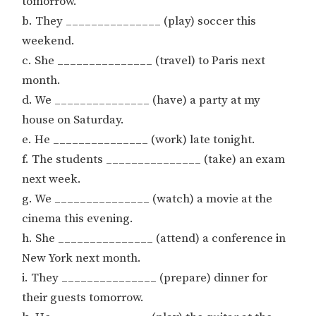
tomorrow.
b. They _______________ (play) soccer this
weekend.
c. She _______________ (travel) to Paris next
month.
d. We _______________ (have) a party at my
house on Saturday.
e. He _______________ (work) late tonight.
f. The students _______________ (take) an exam
next week.
g. We _______________ (watch) a movie at the
cinema this evening.
h. She _______________ (attend) a conference in
New York next month.
i. They _______________ (prepare) dinner for
their guests tomorrow.