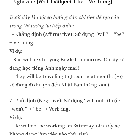
– Nghi vấn:
[Will + subject + be + Verb-ing]
Dưới đây là một số hướng dẫn chi tiết để tạo câu
trong thì tương lai tiếp diễn:
1- Khẳng định (Affirmative): Sử dụng “will” + “be”
+ Verb-ing.
Ví dụ:
– She will be studying English tomorrow. (Cô ấy sẽ
đang học tiếng Anh ngày mai.)
– They will be traveling to Japan next month. (Họ
sẽ đang đi du lịch đến Nhật Bản tháng sau.)
2- Phủ định (Negative): Sử dụng “will not” (hoặc
“won’t”) + “be” + Verb-ing.
Ví dụ:
– He will not be working on Saturday. (Anh ấy sẽ
không đang làm việc vào thứ Bảy.)