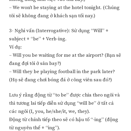
– We won’t be staying at the hotel tonight. (Chúng
tôi sẽ không đang ở khách sạn tối nay.)
3- Nghi vấn (Interrogative): Sử dụng “Will” +
subject + “be” + Verb-ing.
Ví dụ:
– Will you be waiting for me at the airport? (Bạn sẽ
đang đợi tôi ở sân bay?)
– Will they be playing football in the park later?
(Họ sẽ đang chơi bóng đá ở công viên sau đó?)
Lưu ý rằng động từ “to be” được chia theo ngôi và
thì tương lai tiếp diễn sử dụng “will be” ở tất cả
các ngôi (I, you, he/she/it, we, they).
Động từ chính tiếp theo sẽ có hậu tố “-ing” (động
từ nguyên thể + “ing”).