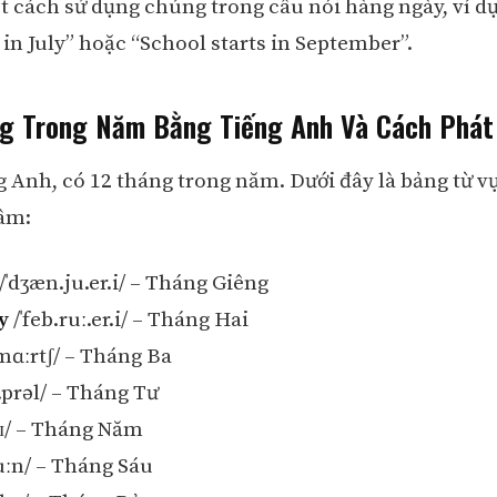
t cách sử dụng chúng trong câu nói hàng ngày, ví d
 in July” hoặc “School starts in September”.
g Trong Năm Bằng Tiếng Anh Và Cách Phá
g Anh, có 12 tháng trong năm. Dưới đây là bảng từ 
âm:
/ˈdʒæn.ju.er.i/ – Tháng Giêng
y
/ˈfeb.ruː.er.i/ – Tháng Hai
mɑːrtʃ/ – Tháng Ba
ɪ.prəl/ – Tháng Tư
ɪ/ – Tháng Năm
uːn/ – Tháng Sáu