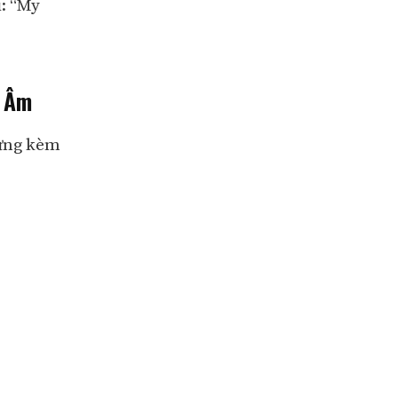
ụ: “My
t Âm
vựng kèm