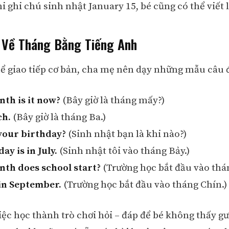
hi ghi chú sinh nhật January 15, bé cũng có thể viết l
 Về Tháng Bằng Tiếng Anh
hể giao tiếp cơ bản, cha mẹ nên dạy những mẫu câu 
th is it now?
(Bây giờ là tháng mấy?)
ch.
(Bây giờ là tháng Ba.)
your birthday?
(Sinh nhật bạn là khi nào?)
ay is in July.
(Sinh nhật tôi vào tháng Bảy.)
th does school start?
(Trường học bắt đầu vào thá
 in September.
(Trường học bắt đầu vào tháng Chín.)
iệc học thành trò chơi hỏi – đáp để bé không thấy g