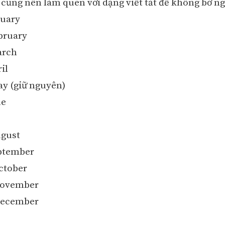
é cũng nên làm quen với dạng viết tắt để không bỡ ng
nuary
ebruary
arch
il
ay (giữ nguyên)
ne
ugust
eptember
October
 November
 December