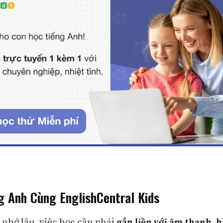
g Anh Cùng EnglishCentral Kids
ẻ nhớ lâu, việc học cần phải
gắn liền với âm thanh, 