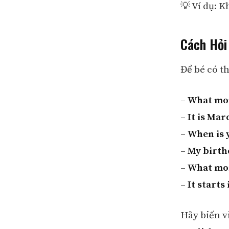
💡 Ví dụ: K
Cách Hỏi
Để bé có t
–
What mon
–
It is Mar
–
When is 
–
My birthd
–
What mon
–
It starts
Hãy biến v