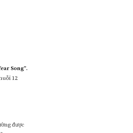
Year Song”
.
chuỗi 12
hường được