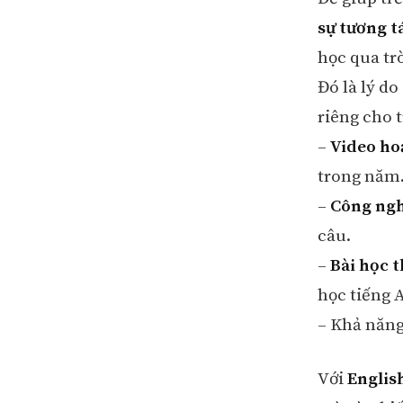
sự tương t
học qua trò
Đó là lý d
riêng cho t
–
Video hoạ
trong năm
–
Công ngh
câu.
–
Bài học 
học tiếng 
– Khả năn
Với
Englis