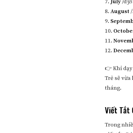
7.
July
/dʒʊ
8.
August
/
9.
Septem
10.
Octobe
11.
Novem
12.
Decem
👉 Khi dạy
Trẻ sẽ vừa 
tháng.
Viết Tắt
Trong nhiề