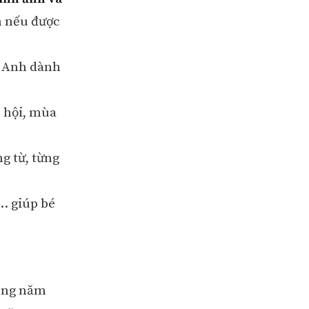
n nếu được
ng Anh dành
ễ hội, mùa
g từ, từng
c… giúp bé
.
rong năm