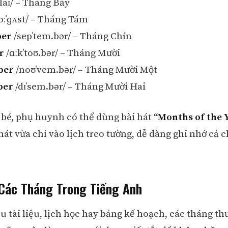
ˈlaɪ/ – Tháng Bảy
ɔːˈɡʌst/ – Tháng Tám
ber
/sepˈtem.bər/ – Tháng Chín
r
/ɑːkˈtoʊ.bər/ – Tháng Mười
ber
/noʊˈvem.bər/ – Tháng Mười Một
ber
/dɪˈsem.bər/ – Tháng Mười Hai
 bé, phụ huynh có thể dùng bài hát
“Months of the 
hát vừa chỉ vào lịch treo tường, dễ dàng ghi nhớ cả 
 Các Tháng Trong Tiếng Anh
u tài liệu, lịch học hay bảng kế hoạch, các tháng t