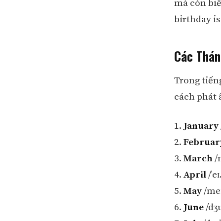
mà còn biế
birthday is
Các Thán
Trong tiến
cách phát 
1.
January
2.
Februar
3.
March
/
4.
April
/ˈe
5.
May
/me
6.
June
/dʒ