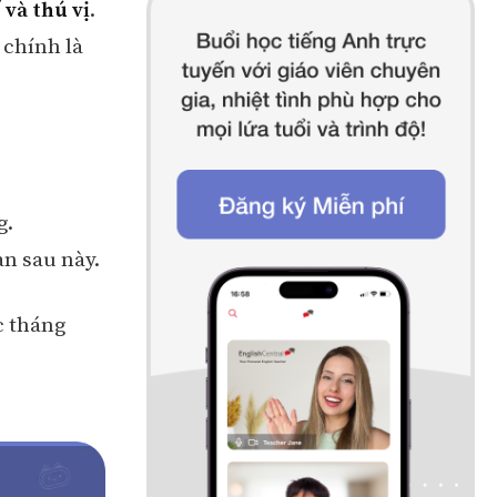
 và thú vị
.
 chính là
g.
an sau này.
c tháng