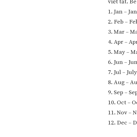
viết tắt. B
1. Jan – Ja
2. Feb – F
3. Mar – M
4. Apr – Apr
5. May – M
6. Jun – Ju
7. Jul – July
8. Aug – A
9. Sep – S
10. Oct – 
11. Nov –
12. Dec –