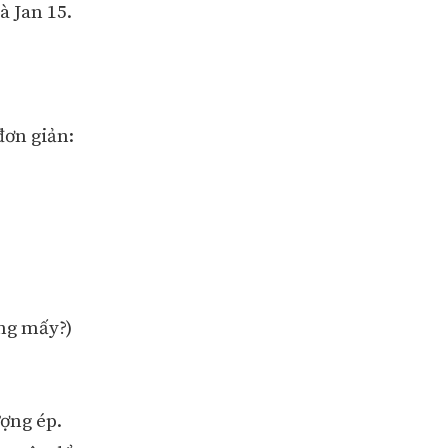
à Jan 15.
đơn giản:
ng mấy?)
ượng ép.