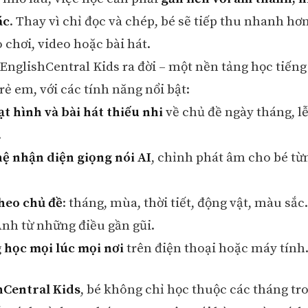
ác
. Thay vì chỉ đọc và chép, bé sẽ tiếp thu nhanh hơ
 chơi, video hoặc bài hát.
o EnglishCentral Kids ra đời – một nền tảng học tiế
rẻ em, với các tính năng nổi bật:
t hình và bài hát thiếu nhi
về chủ đề ngày tháng, l
.
ệ nhận diện giọng nói AI
, chỉnh phát âm cho bé từn
theo chủ đề
: tháng, mùa, thời tiết, động vật, màu sắ
Anh từ những điều gần gũi.
g
học mọi lúc mọi nơi
trên điện thoại hoặc máy tính
hCentral Kids
, bé không chỉ học thuộc các tháng t