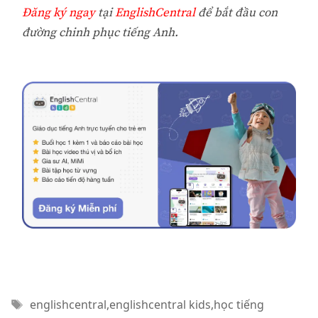
Đăng ký ngay
tại
EnglishCentral
để bắt đầu con
đường chinh phục tiếng Anh.
Thẻ
englishcentral
,
englishcentral kids
,
học tiếng