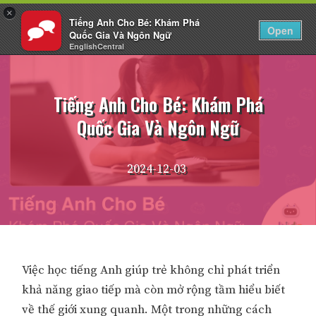
×
Tiếng Anh Cho Bé: Khám Phá
VI
Đăng nhập
Open
Quốc Gia Và Ngôn Ngữ
EnglishCentral
Chuyển
đến
nội
Tiếng Anh Cho Bé: Khám Phá
dung
Quốc Gia Và Ngôn Ngữ
2024-12-03
Việc học tiếng Anh giúp trẻ không chỉ phát triển
khả năng giao tiếp mà còn mở rộng tầm hiểu biết
về thế giới xung quanh. Một trong những cách