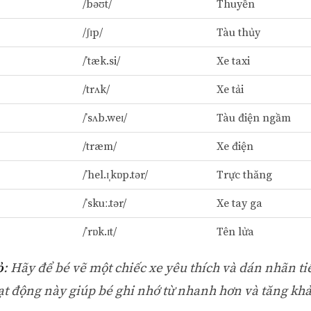
/bəʊt/
Thuyền
/ʃɪp/
Tàu thủy
/ˈtæk.si/
Xe taxi
/trʌk/
Xe tải
/ˈsʌb.weɪ/
Tàu điện ngầm
/træm/
Xe điện
/ˈhel.ɪˌkɒp.tər/
Trực thăng
/ˈskuː.tər/
Xe tay ga
/ˈrɒk.ɪt/
Tên lửa
ỏ
: Hãy để bé vẽ một chiếc xe yêu thích và dán nhãn t
ạt động này giúp bé ghi nhớ từ nhanh hơn và tăng kh