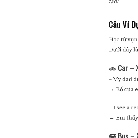
tạo!
Câu Ví D
Học từ vựn
Dưới đây là
🚗 Car – 
– My dad dr
→ Bố của em
– I see a r
→ Em thấy 
🚌 Bus – 