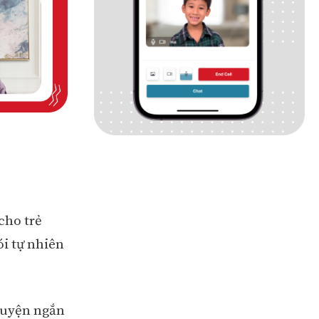
cho trẻ
ói tự nhiên
huyện ngắn