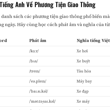
Tiếng Anh Về Phương Tiện Giao Thông
à danh sách các phương tiện giao thông phổ biến mà
ng ngày. Hãy cùng học cách phát âm và nghĩa của từ
ord
Phát âm
Nghĩa tiếng Việt
/kɑːr/
Xe hơi
/bʌs/
Xe buýt
/treɪn/
Tàu hỏa
/ˈeə.pleɪn/
Máy bay
/ˈbaɪ.sɪ.kəl/
Xe đạp
/ˈməʊ.təˌsaɪ.kəl/
Xe máy