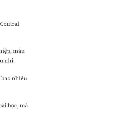
hCentral
ghiệp, màu
u nhi.
 bao nhiêu
bài học, mà