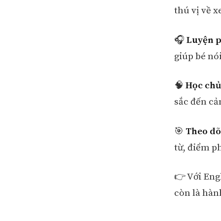
thú vị về x
🎧
Luyện p
giúp bé nó
🧠
Học chủ
sắc đến cảm
🎯
Theo dõi
từ, điểm ph
👉 Với Eng
còn là hàn