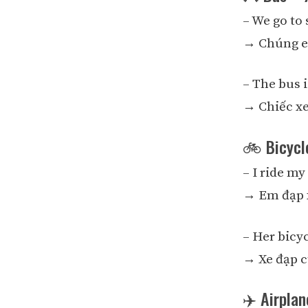
– We go to 
→ Chúng em
– The bus i
→ Chiếc xe
🚲 Bicycl
– I ride my
→ Em đạp x
– Her bicyc
→ Xe đạp c
✈️ Airpla