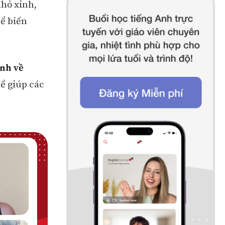
nhỏ xinh,
hể biến
Anh về
ể giúp các