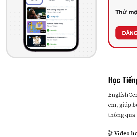
Học Tiến
EnglishCen
em, giúp b
thông qua 
🎬
Video ho