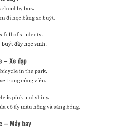
school by bus.
 đi học bằng xe buýt.
s full of students.
 buýt đầy học sinh.
e – Xe đạp
 bicycle in the park.
e trong công viên.
le is pink and shiny.
ủa cô ấy màu hồng và sáng bóng.
ne – Máy bay