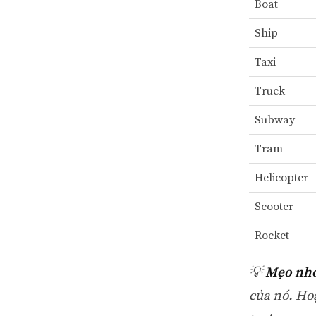
Boat
Ship
Taxi
Truck
Subway
Tram
Helicopter
Scooter
Rocket
💡
Mẹo nh
của nó. Ho