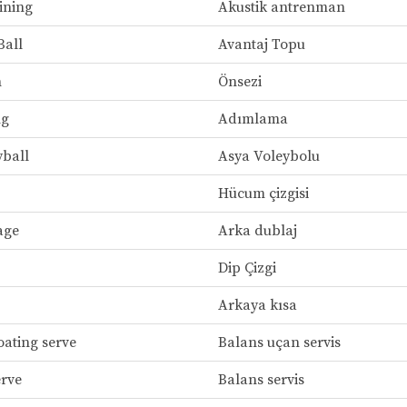
ining
Akustik antrenman
Ball
Avantaj Topu
n
Önsezi
ng
Adımlama
yball
Asya Voleybolu
Hücum çizgisi
age
Arka dublaj
Dip Çizgi
Arkaya kısa
oating serve
Balans uçan servis
erve
Balans servis