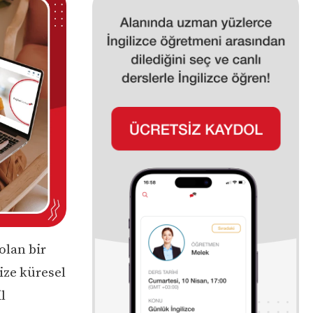
olan bir
size küresel
l