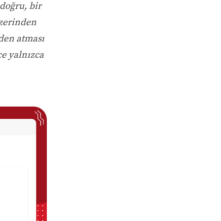
doğru, bir
üzerinden
nden atması
ce yalnızca