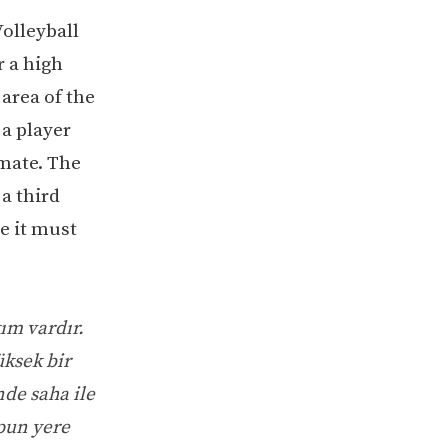
Volleyball
r a high
 area of the
a player
mate. The
 a third
e it must
kım vardır.
üksek bir
nde saha ile
opun yere