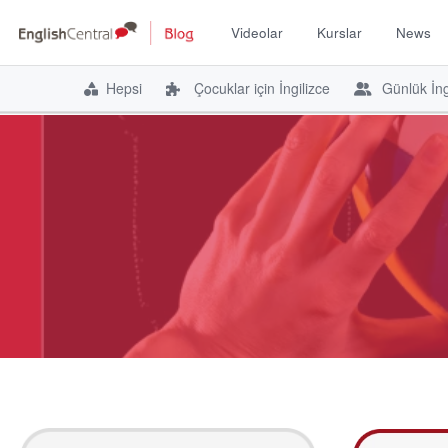
Videolar
Kurslar
News
Hepsi
Çocuklar için İngilizce
Günlük İng
İçeriğe
atla