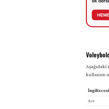
Voleybold
Aşağıdaki t
kullanım a
İngilizces
Ace