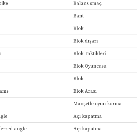
pike
Balans smaç
Bant
Blok
Blok dışarı
s
Blok Taktikleri
Blok Oyuncusu
Blok
eams
Blok Arası
Manşetle oyun kurma
ngle
Açı kapatma
ferred angle
Açı kapatma