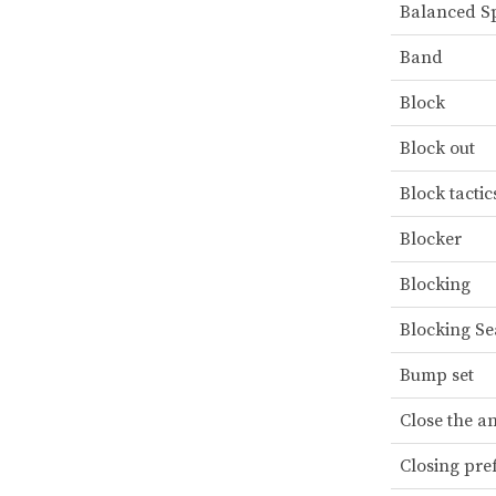
Balanced S
Band
Block
Block out
Block tactic
Blocker
Blocking
Blocking S
Bump set
Close the a
Closing pre