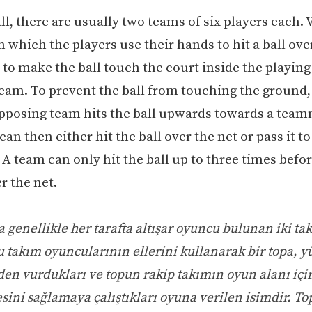
ll, there are usually two teams of six players each. 
n which the players use their hands to hit a ball ove
 to make the ball touch the court inside the playing
eam. To prevent the ball from touching the ground, 
pposing team hits the ball upwards towards a team
n then either hit the ball over the net or pass it to
A team can only hit the ball up to three times befor
r the net.
 genellikle her tarafta altışar oyuncu bulunan iki ta
 takım oyuncularının ellerini kullanarak bir topa, y
den vurdukları ve topun rakip takımın oyun alanı içi
ini sağlamaya çalıştıkları oyuna verilen isimdir. T