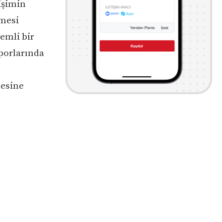
işimin
nmesi
emli bir
sporlarında
mesine