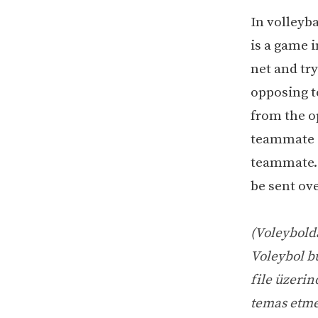
In volleyba
is a game i
net and try
opposing t
from the o
teammate ca
teammate. 
be sent ove
(Voleybolda
Voleybol bu
file üzerin
temas etmes