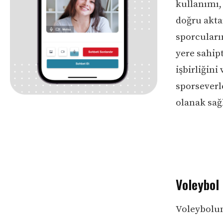
kullanımı,
doğru akta
sporcuların
yere sahip
işbirliğini
sporseverl
olanak sağl
Voleybol 
Voleybolun 