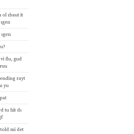
u ol ıbaut it
 ıgen
u ıgen
yu?
vi flu, gud
truu
tending rayt
tu yu
pat
d tu hit dı
ğf
told mi det