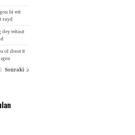
gon bi wit
st rayd
g dey witaut
nd
u ol ıbaut it
 ıgen
i
Sonraki
ulan