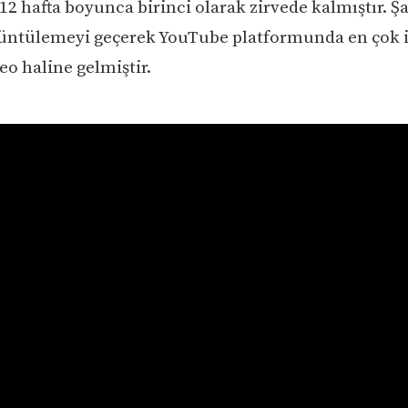
12 hafta boyunca birinci olarak zirvede kalmıştır. Şa
üntülemeyi geçerek YouTube platformunda en çok 
eo haline gelmiştir.