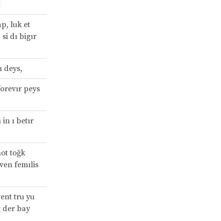
t
p, luk et
 si dı bigır
ı deys,
orevır peys
 in ı betır
ot toğk
 ven femılis
vent tru yu
g der bay