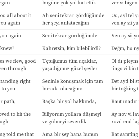
egan
bugüne çok yol kat ettik
ver vi bigen
 you all about it
Ah seni tekrar gördüğümde
Ou, ayl tel y
you again
her şeyi anlatacağım
ven ay sii yu
you again
Seni tekrar gördüğümde
Ven ay sii y
 knew?
Kahretsin, kim bilebilirdi?
Değm, hu n
es we flew, good
Uçtuğumuz tüm uçaklar,
Ol dı pleyns 
een through
yaşadığımız güzel şeyler
tings vi bin 
standing right
Seninle konuşmak için tam
Det ayd bi s
 to you
burada olacağımı
hir toğking 
r path,
Başka bir yol hakkında,
Baut ınadır 
ved to hit the
Biliyorum yollara düşmeyi
Ay nov vi lav
augh
ve gülmeyi severdik
rovd end la
ng told me that
Ama bir şey bana bunun
Bat samting 