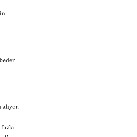
in
ybeden
 alıyor.
 fazla