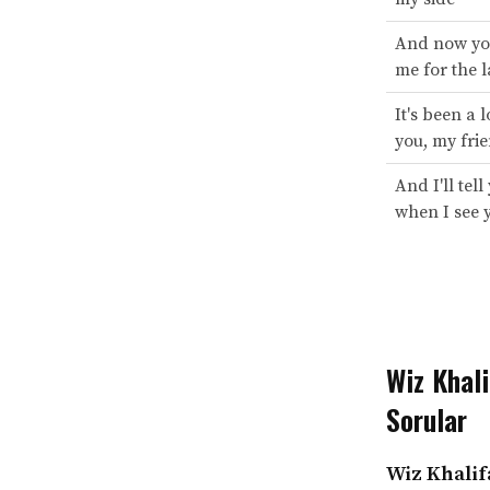
And now you
me for the l
It's been a 
you, my fri
And I'll tell
when I see 
Wiz Khali
Sorular
Wiz Khalif