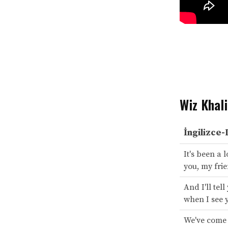
Wiz Khali
İngilizce-
It's been a 
you, my fri
And I'll tell
when I see 
We've come