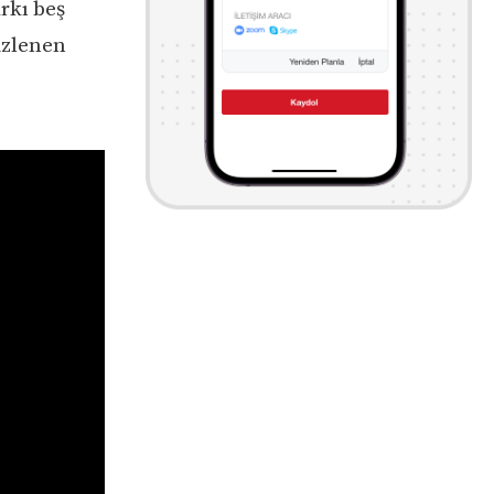
rkı beş
izlenen