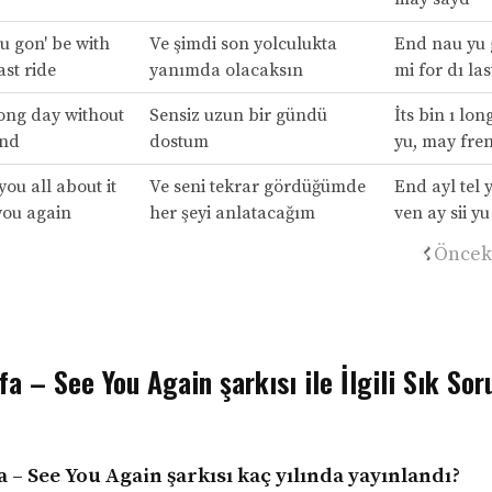
 gon' be with
Ve şimdi son yolculukta
End nau yu 
ast ride
yanımda olacaksın
mi for dı la
long day without
Sensiz uzun bir gündü
İts bin ı lon
end
dostum
yu, may fre
 you all about it
Ve seni tekrar gördüğümde
End ayl tel y
you again
her şeyi anlatacağım
ven ay sii yu
Öncek
fa – See You Again şarkısı ile İlgili Sık Sor
a – See You Again şarkısı kaç yılında yayınlandı?