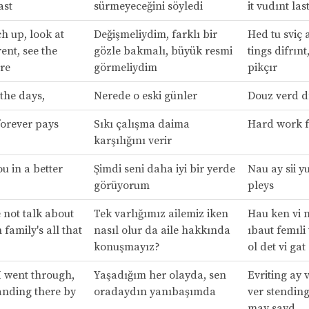
ast
sürmeyeceğini söyledi
it vudınt las
h up, look at
Değişmeliydim, farklı bir
Hed tu sviç a
rent, see the
gözle bakmalı, büyük resmi
tings difrınt,
ure
görmeliydim
pikçır
the days,
Nerede o eski günler
Douz verd d
orever pays
Sıkı çalışma daima
Hard work f
karşılığını verir
u in a better
Şimdi seni daha iyi bir yerde
Nau ay sii yu
görüyorum
pleys
not talk about
Tek varlığımız ailemiz iken
Hau ken vi n
family's all that
nasıl olur da aile hakkında
ıbaut femıli
konuşmayız?
ol det vi gat
I went through,
Yaşadığım her olayda, sen
Evriting ay 
anding there by
oradaydın yanıbaşımda
ver stendin
may sayd