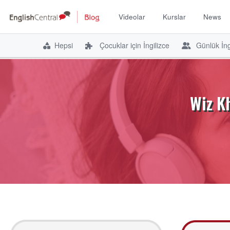
Videolar
Kurslar
News
Hepsi
Çocuklar için İngilizce
Günlük İng
İçeriğe
atla
Wiz Kh