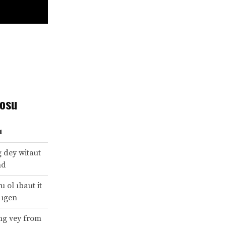
losu
ı
g dey witaut
nd
u ol ıbaut it
 ıgen
ong vey from