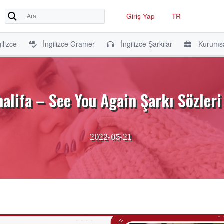
Giriş Yap
TR
ilizce
İngilizce Gramer
İngilizce Şarkılar
Kurumsa
alifa – See You Again Şarkı Sözleri
2022-05-21