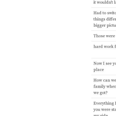
it wouldn't l
Had to switc
things diffe
bigger pict
Those were 
hard work f
Now I see yo
place
How can we 
family when 
we got?
Everything 
you were st
my side