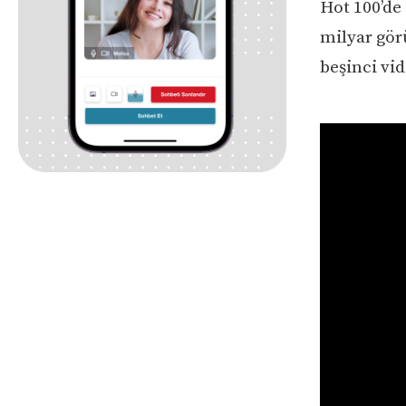
Hot 100’de 
milyar gör
beşinci vid