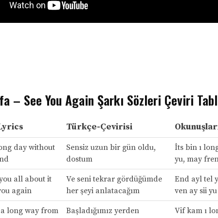
fa – See You Again Şarkı Sözleri Çeviri Tab
Lyrics
Türkçe-Çevirisi
Okunuşlar
long day without
Sensiz uzun bir gün oldu,
İts bin ı lon
end
dostum
yu, may fre
 you all about it
Ve seni tekrar gördüğümde
End ayl tel y
you again
her şeyi anlatacağım
ven ay sii yu
 a long way from
Başladığımız yerden
Vif kam ı l