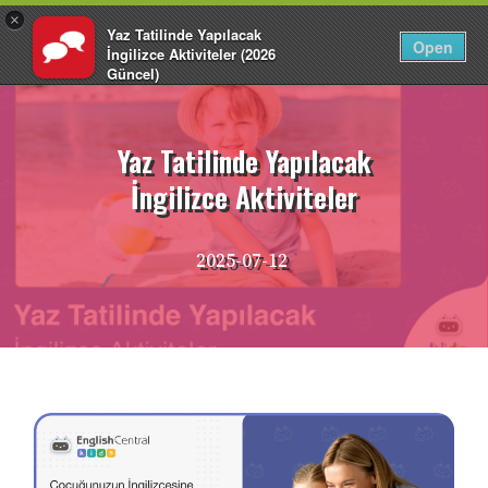
×
Yaz Tatilinde Yapılacak
TR
Giriş Yap
Open
İngilizce Aktiviteler (2026
Güncel)
İçeriğe
EnglishCentral
atla
Yaz Tatilinde Yapılacak
İngilizce Aktiviteler
2025-07-12