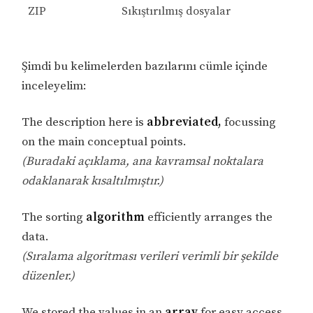
ZIP
Sıkıştırılmış dosyalar
Şimdi bu kelimelerden bazılarını cümle içinde
inceleyelim:
The description here is
abbreviated,
focussing
on the main conceptual points.
(Buradaki açıklama, ana kavramsal noktalara
odaklanarak kısaltılmıştır.)
The sorting
algorithm
efficiently arranges the
data.
(Sıralama algoritması verileri verimli bir şekilde
düzenler.)
We stored the values in an
array
for easy access.