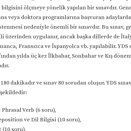
 bilgisini ölçmeye yönelik yapılan bir sınavdır. Gene
ans veya doktora programlarına başvuran adaylarda
 istenmesi nedeniyle önemli bir sınavdır. Bu sınav, g
ili üzerinden uygulanır, ancak başka dillerde de İta
manca, Fransızca ve İspanyolca vb. yapılabilir. YDS 
ından yılda üç kez İlkbahar, Sonbahar ve Kış döne
dır.
 180 dakikadır ve sınav 80 sorudan oluşur. YDS sına
şekildedir:
 Phrasal Verb (6 soru),
eposition ve Dil Bilgisi (10 soru),
t (10 soru),