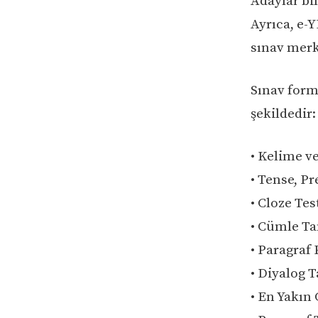
Adaylar bil
Ayrıca, e-
sınav merk
Sınav forma
şekildedir:
• Kelime ve
• Tense, Pr
• Cloze Tes
• Cümle T
• Paragraf 
• Diyalog 
• En Yakın