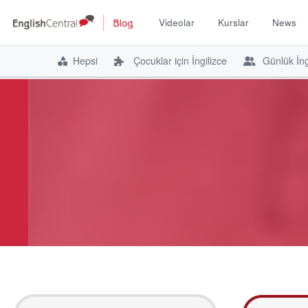
Videolar
Kurslar
News
Hepsi
Çocuklar için İngilizce
Günlük İng
İçeriğe
atla