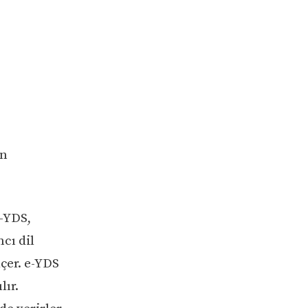
en
e-YDS,
cı dil
çer. e-YDS
lır.