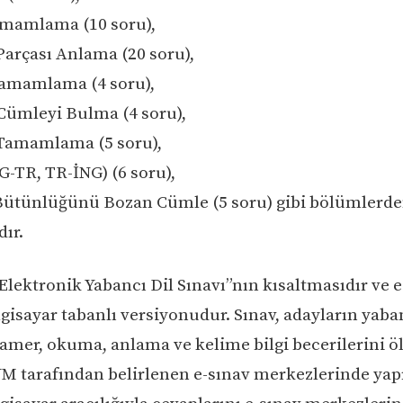
amamlama (10 soru),
Parçası Anlama (20 soru),
Tamamlama (4 soru),
 Cümleyi Bulma (4 soru),
 Tamamlama (5 soru),
NG-TR, TR-İNG) (6 soru),
Bütünlüğünü Bozan Cümle (5 soru) gibi bölümlerd
ır.
Elektronik Yabancı Dil Sınavı”nın kısaltmasıdır ve 
gisayar tabanlı versiyonudur. Sınav, adayların yaban
ramer, okuma, anlama ve kelime bilgi becerilerini öl
YM tarafından belirlenen e-sınav merkezlerinde yapı