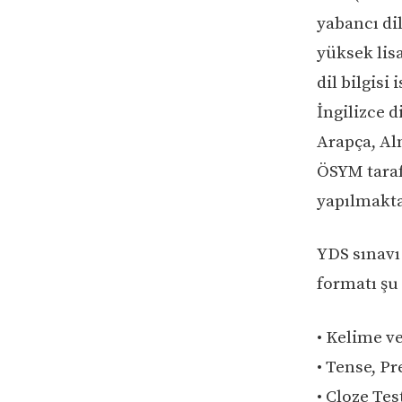
yabancı dil
yüksek lis
dil bilgisi
İngilizce d
Arapça, Al
ÖSYM taraf
yapılmakta
YDS sınavı
formatı şu 
• Kelime ve
• Tense, Pr
• Cloze Tes