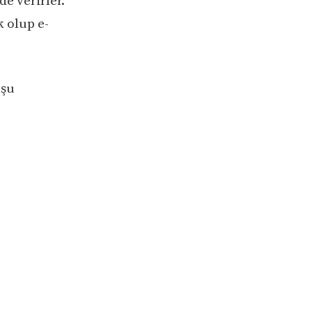
e verirler.
 olup e-
 şu