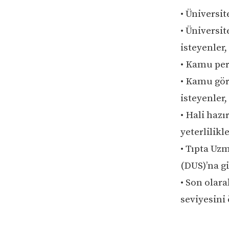
• Üniversit
• Üniversi
isteyenler,
• Kamu per
• Kamu gör
isteyenler,
• Hali haz
yeterlilik
• Tıpta Uz
(DUS)’na gi
• Son olara
seviyesini