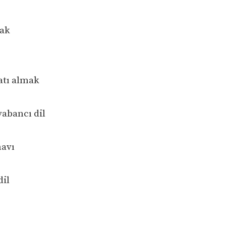
mak
atı almak
abancı dil
navı
dil