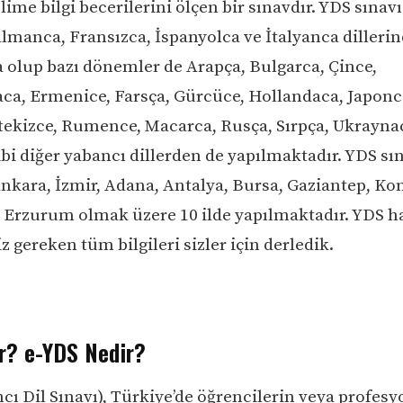
ime bilgi becerilerini ölçen bir sınavdır. YDS sınavı
 Almanca, Fransızca, İspanyolca ve İtalyanca dilleri
 olup bazı dönemler de Arapça, Bulgarca, Çince,
a, Ermenice, Farsça, Gürcüce, Hollandaca, Japonc
tekizce, Rumence, Macarca, Rusça, Sırpça, Ukrayna
bi diğer yabancı dillerden de yapılmaktadır. YDS sı
Ankara, İzmir, Adana, Antalya, Bursa, Gaziantep, Ko
Erzurum olmak üzere 10 ilde yapılmaktadır. YDS 
gereken tüm bilgileri sizler için derledik.
r? e-YDS Nedir?
cı Dil Sınavı), Türkiye’de öğrencilerin veya profesy