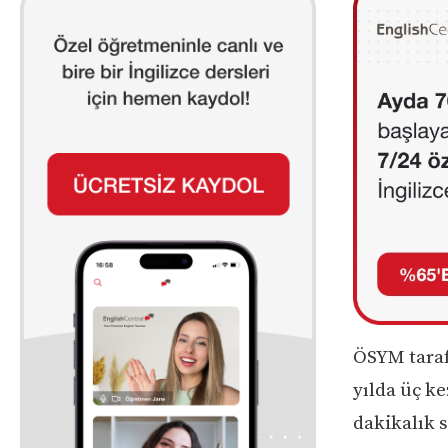
ÖSYM taraf
yılda üç k
dakikalık s