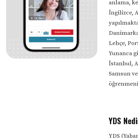
anlama, kel
İngilizce,
yapılmakta
Danimarkac
Lehçe, Por
Yunanca gi
İstanbul, 
Samsun ve 
öğrenmeniz 
YDS Nedi
YDS (Yaban