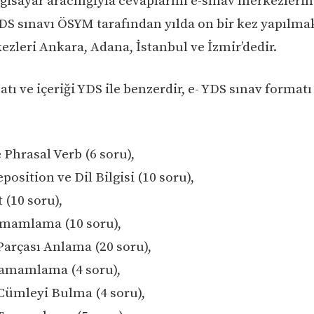
gisayar aracılığıyla cevaplarını e-sınav merkezlerind
YDS sınavı ÖSYM tarafından yılda on bir kez yapılmak
ezleri Ankara, Adana, İstanbul ve İzmir’dedir.
tı ve içeriği YDS ile benzerdir, e- YDS sınav formatı
 Phrasal Verb (6 soru),
eposition ve Dil Bilgisi (10 soru),
t (10 soru),
amamlama (10 soru),
Parçası Anlama (20 soru),
Tamamlama (4 soru),
 Cümleyi Bulma (4 soru),