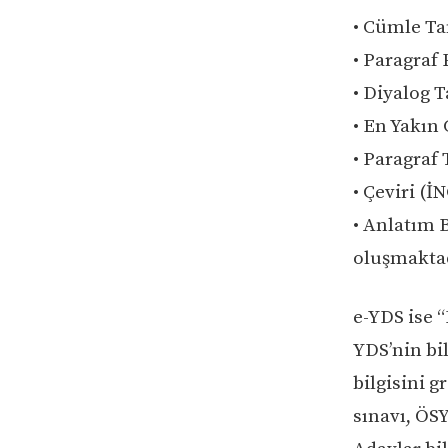
• Cümle T
• Paragraf 
• Diyalog 
• En Yakın
• Paragraf
• Çeviri (İ
• Anlatım 
oluşmaktad
e-YDS ise “
YDS’nin bil
bilgisini g
sınavı, ÖS