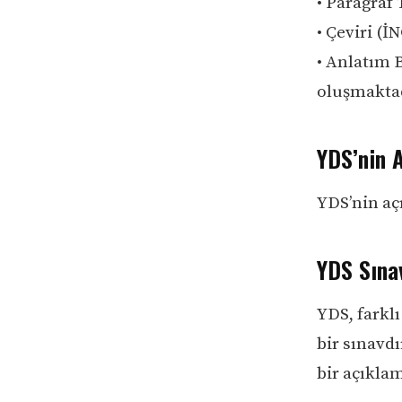
• Paragraf
• Çeviri (İ
• Anlatım 
oluşmaktad
YDS’nin A
YDS’nin açı
YDS Sınav
YDS, farklı
bir sınavdı
bir açıkla