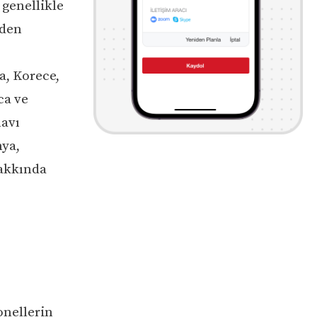
 genellikle
nden
a, Korece,
ca ve
navı
nya,
hakkında
onellerin