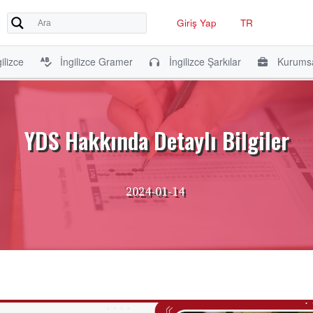
Giriş Yap
TR
ilizce
İngilizce Gramer
İngilizce Şarkılar
Kurumsa
YDS Hakkında Detaylı Bilgiler
2024-01-14