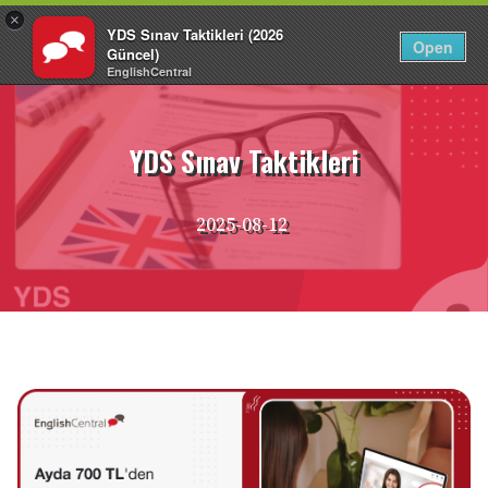
×
YDS Sınav Taktikleri (2026
TR
Giriş Yap
Open
Güncel)
EnglishCentral
İçeriğe
atla
YDS Sınav Taktikleri
2025-08-12