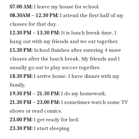
07.00 AM:
I leave my house for school.
08.30AM – 12.30 PM:
I attend the first half of my
classes for that day.
12.30 PM – 13.30 PM:
It is lunch break time. I
hang out with my friends and we eat together.
15.30 PM:
School finishes after entering 4 more
classes after the lunch break. My friends and I
usually go out to play soccer together.
18.30 PM:
I arrive home. I have dinner with my
family.
19.30 PM – 21.30 PM:
I do my homework.
21.30 PM – 23.00 PM:
I sometimes watch some TV
shows or read comics.
23.00 PM:
I get ready for bed.
23.30 PM:
I start sleeping