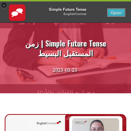
×
Simple Future Tense
AR
تسجيل الدخول
Open
EnglishCentral
نتقل
لى
لمحتوى
Simple Future Tense | زمن
المستقبل البسيط
2023-03-23