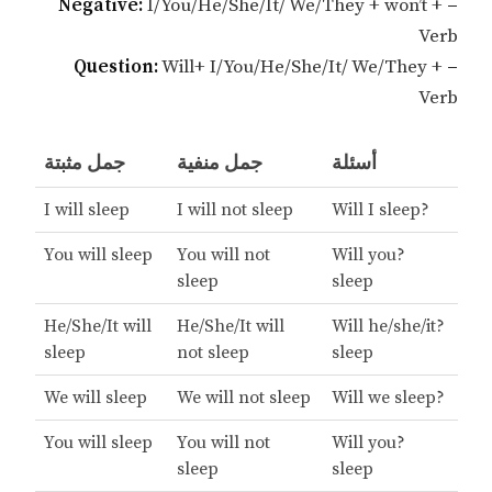
I/You/He/She/It/ We/They + won’t +
– Negative:
Verb
Will+ I/You/He/She/It/ We/They +
– Question:
Verb
أسئلة
جمل منفية
جمل مثبتة
I will sleep
I will not sleep
?Will I sleep
You will sleep
You will not
?Will you
sleep
sleep
He/She/It will
He/She/It will
?Will he/she/it
sleep
not sleep
sleep
We will sleep
We will not sleep
?Will we sleep
You will sleep
You will not
?Will you
sleep
sleep