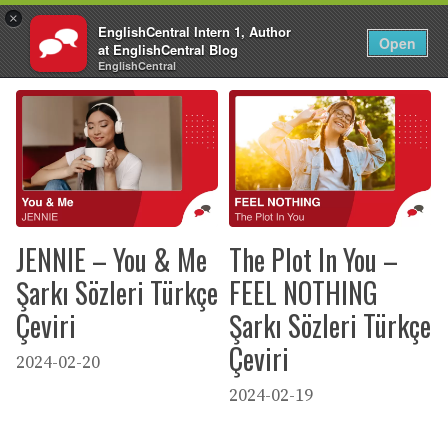
×
EnglishCentral Intern 1, Author
TR
Giriş Yap
Open
at EnglishCentral Blog
İçeriğe
EnglishCentral
atla
JENNIE – You & Me
The Plot In You –
Şarkı Sözleri Türkçe
FEEL NOTHING
Çeviri
Şarkı Sözleri Türkçe
Çeviri
2024-02-20
2024-02-19