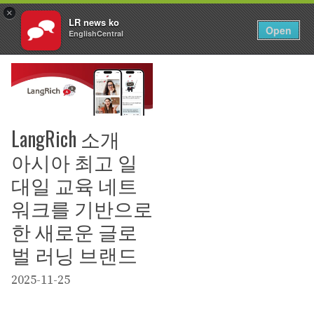
×
LR news ko
EN
Login
Open
EnglishCentral
Skip
to
content
LangRich 소개
아시아 최고 일
대일 교육 네트
워크를 기반으로
한 새로운 글로
벌 러닝 브랜드
2025-11-25