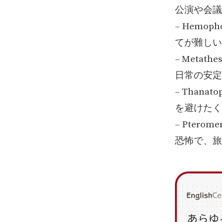
公演や会議
– Hemo
てが難しい
– Meta
日常の安定
– Than
を避けたく
– Pter
恐怖で、旅