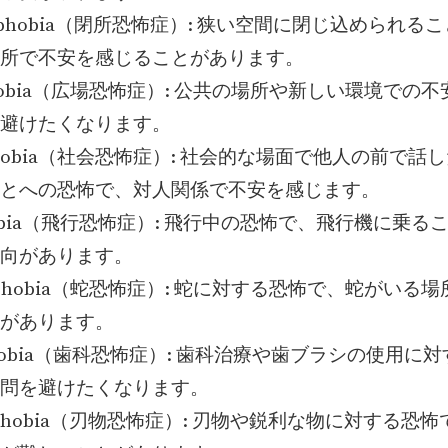
strophobia（閉所恐怖症）: 狭い空間に閉じ込められ
所で不安を感じることがあります。
aphobia（広場恐怖症）: 公共の場所や新しい環境での
避けたくなります。
al Phobia（社会恐怖症）: 社会的な場面で他人の前で
とへの恐怖で、対人関係で不安を感じます。
phobia（飛行恐怖症）: 飛行中の恐怖で、飛行機に乗る
向があります。
diophobia（蛇恐怖症）: 蛇に対する恐怖で、蛇がいる
があります。
ophobia（歯科恐怖症）: 歯科治療や歯ブラシの使用に
問を避けたくなります。
mophobia（刃物恐怖症）: 刃物や鋭利な物に対する恐