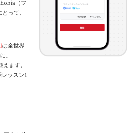
obia（フ
にとって、
l
は全世界
軽に。
を鍛えます。
レッスン1