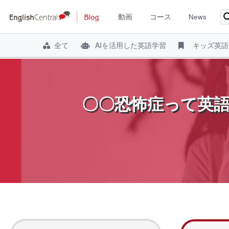
動画
コース
News
全て
AIを活用した英語学習
キッズ英語
コ
ン
テ
〇〇恐怖症って英語
ン
ツ
へ
ス
キ
ッ
プ