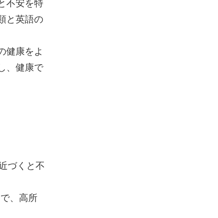
怖と不安を特
種類と英語の
々の健康をよ
索し、健康で
蛛が近づくと不
怖で、高所