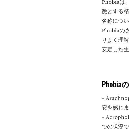
Phobi
徴とする精
名称につい
Phobi
りよく理解
安定した生
Phobi
– Arac
安を感じま
– Acro
での状況で