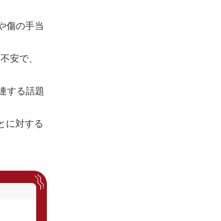
査や傷の手当
する不安で、
関連する話題
ることに対する