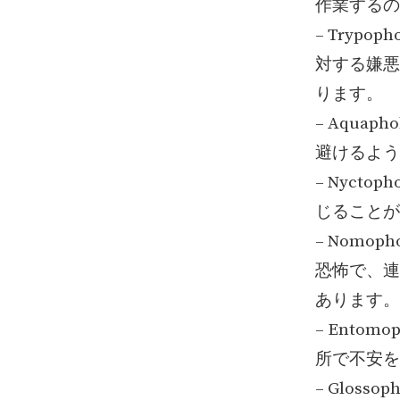
作業するの
– Tryp
対する嫌悪
ります。
– Aqua
避けるよう
– Nyct
じることが
– Nomo
恐怖で、連
あります。
– Ento
所で不安を
– Glos