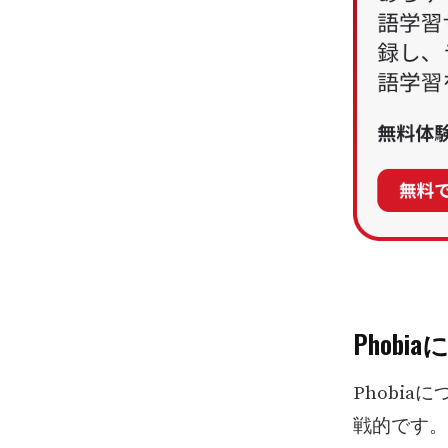
Phob
Phobi
戦的です。