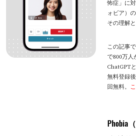
怖症」に対
ォビア）の
その理解と
この記事で
で800万
ChatG
無料登録後
回無料。
こ
Phob