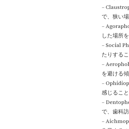
– Clau
で、狭い場
– Agor
した場所を
– Soci
たりするこ
– Aero
を避ける傾
– Ophi
感じること
– Dent
で、歯科訪
– Aich