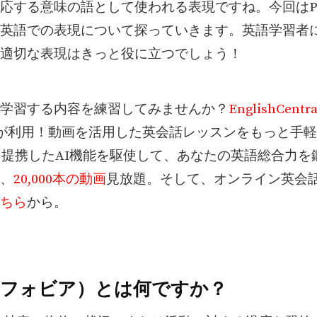
応する意味の語として使われる表現ですね。今回はPh
英語での表現について探っていきます。英語学習者
適切な表現はきっと役に立つでしょう！
学習する内容を練習してみませんか？
EnglishCentra
人が利用！動画を活用した英会話レッスンをもっと手
PTと提携したAI機能を駆使して、あなたの英語総合力
、
20,000本の動画
見放題。そして、オンライン英会話
ちら
から。
ia（フォビア）とは何ですか？