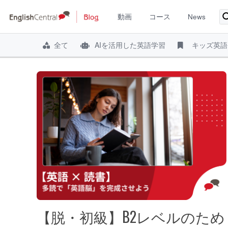
動画
コース
News
コ
ン
全て
AIを活用した英語学習
キッズ英語
テ
ン
ツ
へ
ス
キ
ッ
プ
【脱・初級】B2レベルのため