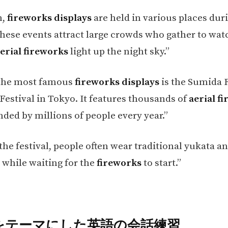
n,
fireworks displays
are held in various places dur
ese events attract large crowds who gather to wat
erial fireworks
light up the night sky.”
the most famous
fireworks displays
is the Sumida 
Festival in Tokyo. It features thousands of
aerial f
nded by millions of people every year.”
he festival, people often wear traditional yukata a
 while waiting for the
fireworks
to start.”
火をテーマにした英語の会話練習