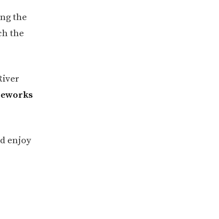
ing the
ch the
River
ireworks
nd enjoy