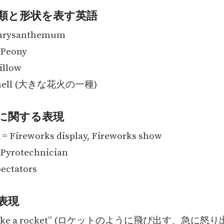
類と形状を表す英語
rysanthemum
Peony
llow
hell (大きな花火の一種)
に関する表現
ireworks display, Fireworks show
yrotechnician
ctators
表現
f like a rocket” (ロケットのように飛び出す、急に怒り