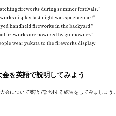
atching fireworks during summer festivals.”
works display last night was spectacular!”
ed handheld fireworks in the backyard.”
al fireworks are powered by gunpowder.”
ple wear yukata to the fireworks display.”
火大会を英語で説明してみよう
大会について英語で説明する練習をしてみましょう