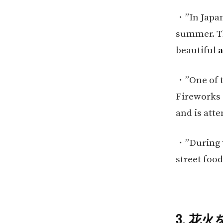
・”In Japa
summer. Th
beautiful
a
・”One of 
Fireworks 
and is atte
・”During t
street food
3. 花