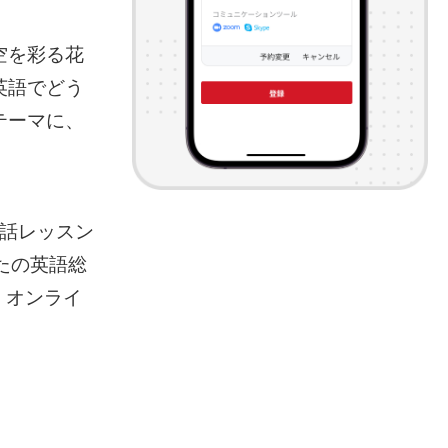
空を彩る花
英語でどう
テーマに、
会話レッスン
なたの英語総
、オンライ