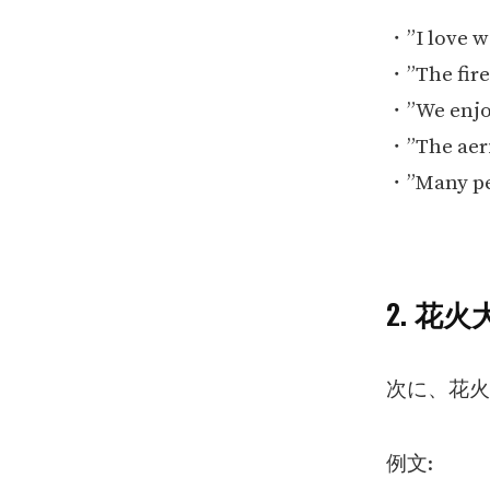
・”I love w
・”The fire
・”We enjoy
・”The aeri
・”Many peo
2. 花
次に、花火
例文: