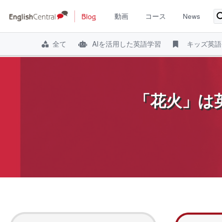
動画
コース
News
全て
AIを活用した英語学習
キッズ英語
コ
ン
テ
「花火」は
ン
ツ
へ
ス
キ
ッ
プ