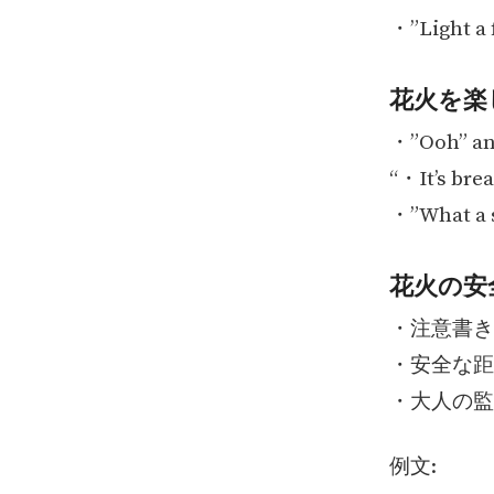
・”Light
花火を楽
・”Ooh” a
“・It’s b
・”What 
花火の安
・注意書き：W
・安全な距離を
・大人の監督の
例文: