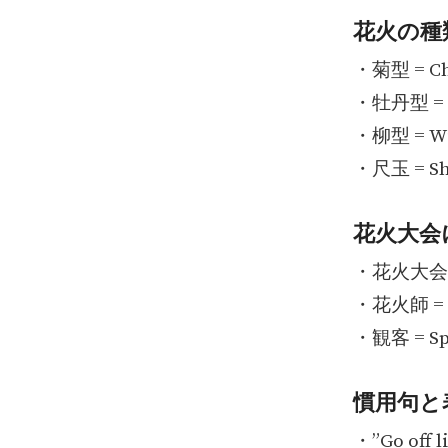
花火の種
・菊型 = Ch
・牡丹型 = 
・柳型 = Wi
・尺玉 = S
花火大会
・花火大会 = F
・花火師 = P
・観客 = Spe
慣用句と
・”Go of