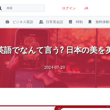
ログイン
JA
ビジネス英語
日常英会話
時制
無料体験
英語でなんて言う? 日本の美を
2024-07-20