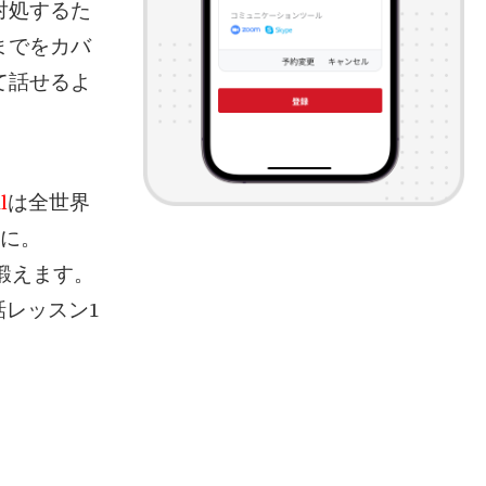
対処するた
までをカバ
て話せるよ
l
は全世界
軽に。
を鍛えます。
レッスン1