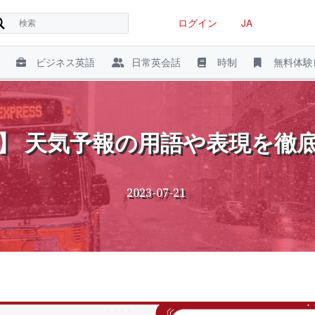
ログイン
JA
ビジネス英語
日常英会話
時制
無料体験
】 天気予報の用語や表現を徹
2023-07-21