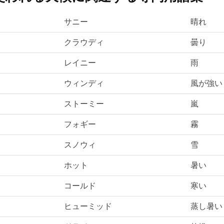
サニー
晴れ
クラウディ
曇り
レイニー
雨
ウィンディ
風が強い
ストーミー
嵐
フォギー
霧
スノウィ
雪
ホット
暑い
コールド
寒い
ヒューミッド
蒸し暑い