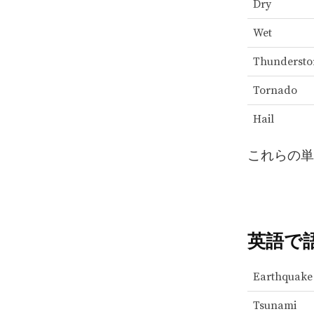
Dry
Wet
Thunderst
Tornado
Hail
これらの単
英語で
Earthquake
Tsunami