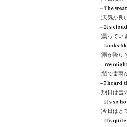
–
The weath
(天気が良
–
It’s cloud
(曇ってい
–
Looks lik
(雨が降り
–
We might
(後で雷雨
–
I heard 
(明日は雪
–
It’s so ho
(今日はと
–
It’s quit