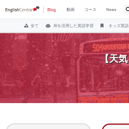
動画
コース
News
全て
AIを活用した英語学習
キッズ英語
コ
ン
テ
【天気
ン
ツ
へ
ス
キ
ッ
プ