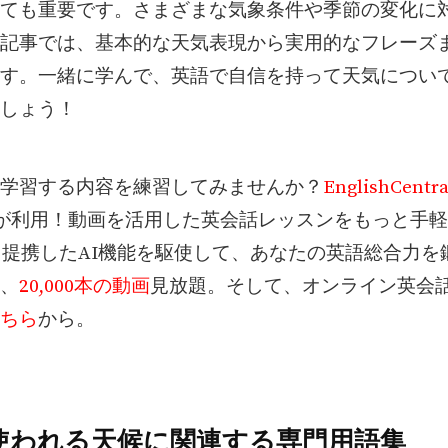
ても重要です。さまざまな気象条件や季節の変化に
記事では、基本的な天気表現から実用的なフレーズ
す。一緒に学んで、英語で自信を持って天気につい
しょう！
学習する内容を練習してみませんか？
EnglishCentra
人が利用！動画を活用した英会話レッスンをもっと手
PTと提携したAI機能を駆使して、あなたの英語総合力
、
20,000本の動画
見放題。そして、オンライン英会話
ちら
から。
使われる天候に関連する専門用語集