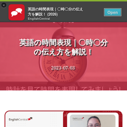
×
英語の時間表現｜〇時〇分の伝え
JA
ログイン
Open
方を解説！ (2026)
EnglishCentral
コ
ン
テ
英語の時間表現｜〇時〇分
ン
の伝え方を解説！
ツ
へ
ス
2023-07-03
キ
ッ
プ